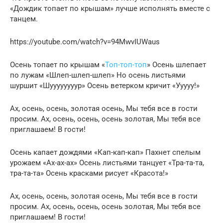
«Дождик топает по крышам» лучше исполнять вместе с
танцем.
https://youtube.com/watch?v=94MwvIUWaus
Осень топает по крышам «
Топ-топ-топ
» Осень шлепает
по лужам «Шлеп-шлеп-шлеп» Но осень листьями
шуршит «Шуууууууур» Осень ветерком кричит «Ууууу!»
Ах, осень, осень, золотая осень, Мы тебя все в гости
просим. Ах, осень, осень, осень золотая, Мы тебя все
приглашаем! В гости!
Осень капает дождями «Кап-кап-кап» Пахнет спелым
урожаем «Ах-ах-ах» Осень листьями танцует «Тра-та-та,
тра-та-та» Осень красками рисует «Красота!»
Ах, осень, осень, золотая осень, Мы тебя все в гости
просим. Ах, осень, осень, осень золотая, Мы тебя все
приглашаем! В гости!