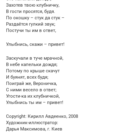
Захотев твою клубничку,
В гости просятся, будя.
По окошку – стук да стук –
Раздаётся гулкий звук;
Постучи ты им в ответ,
Улыбнись, скажи – привет!
Заскучали в туче мрачной,
В небе капельки дождя;
Потому по крыше скачут
И буянят, всех будя;
Поиграй же, Вероничка,
С ними весело в ответ;
Угости-ка их клубничкой,
Улыбнись ты им – привет!
Copyright: Кирилл Авдеенко, 2008
Художник-иллюстратор:
Дарья Максимова, г. Киев