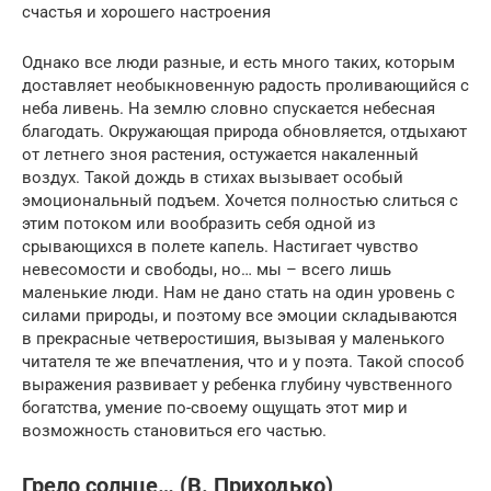
счастья и хорошего настроения
Однако все люди разные, и есть много таких, которым
доставляет необыкновенную радость проливающийся с
неба ливень. На землю словно спускается небесная
благодать. Окружающая природа обновляется, отдыхают
от летнего зноя растения, остужается накаленный
воздух. Такой дождь в стихах вызывает особый
эмоциональный подъем. Хочется полностью слиться с
этим потоком или вообразить себя одной из
срывающихся в полете капель. Настигает чувство
невесомости и свободы, но… мы – всего лишь
маленькие люди. Нам не дано стать на один уровень с
силами природы, и поэтому все эмоции складываются
в прекрасные четверостишия, вызывая у маленького
читателя те же впечатления, что и у поэта. Такой способ
выражения развивает у ребенка глубину чувственного
богатства, умение по-своему ощущать этот мир и
возможность становиться его частью.
Грело солнце… (В. Приходько)