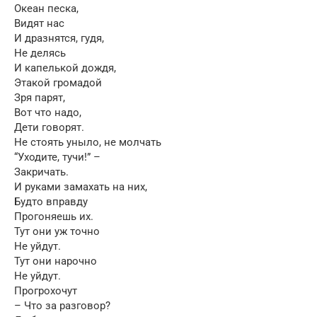
Океан песка,
Видят нас
И дразнятся, гудя,
Не делясь
И капелькой дождя,
Этакой громадой
Зря парят,
Вот что надо,
Дети говорят.
Не стоять уныло, не молчать
“Уходите, тучи!” –
Закричать.
И руками замахать на них,
Будто вправду
Прогоняешь их.
Тут они уж точно
Не уйдут.
Тут они нарочно
Не уйдут.
Прогрохочут
– Что за разговор?