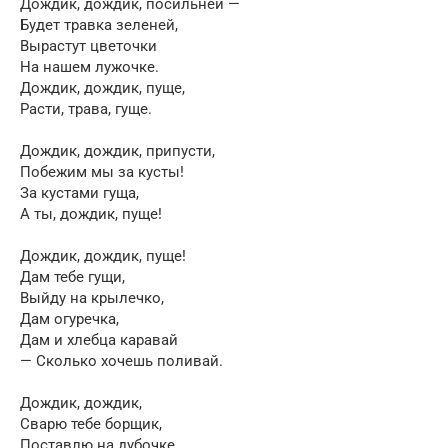
Дождик, дождик, посильней —
Будет травка зеленей,
Вырастут цветочки
На нашем лужочке.
Дождик, дождик, пуще,
Расти, трава, гуще.
Дождик, дождик, припусти,
Побежим мы за кусты!
За кустами гуща,
А ты, дождик, пуще!
Дождик, дождик, пуще!
Дам тебе гущи,
Выйду на крылечко,
Дам огуречка,
Дам и хлебца каравай
— Сколько хочешь поливай.
Дождик, дождик,
Сварю тебе борщик,
Поставлю на дубочке