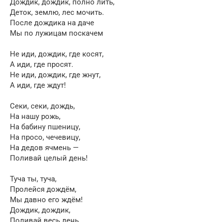
Дождик, дождик, полно лить,
Деток, землю, лес мочить.
После дождика на даче
Мы по лужицам поскачем
Не иди, дождик, где косят,
А иди, где просят.
Не иди, дождик, где жнут,
А иди, где ждут!
Секи, секи, дождь,
На нашу рожь,
На бабину пшеницу,
На просо, чечевицу,
На дедов ячмень —
Поливай целый день!
Туча ты, туча,
Пролейся дождём,
Мы давно его ждём!
Дождик, дождик,
Поливай весь день