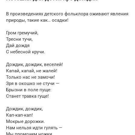
В произведениях детского фольклора оживают явления
природы, такие как… осадки!
Гром гремучий,
Тресни тучи,
Дай дождя
С небесной кручи.
Дождик, дождик, веселей!
Капай, капай, не жалей!
Только нас не замочи!
Зря в окошко не стучи —
Брызни в поле пуще:
Станет травка гуще!
Дождик, дождик,
Кап-кап-кап!
Мокрые дорожки.
Нам нельзя идти гулять —
Мы промочим ножки.