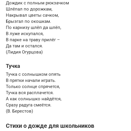
Дождик с полным рюкзачком
Шлёпал по дорожкам,
Накрывал цветы сачком,
Брызгал по окошкам.
По карнизу шлёп да шлёп,
В луже искупался,
В парке на траву прилёг –
Да там и остался.
(Лидия Огурцова)
Тучка
Тучка с солнышком опять
В прятки начали играть.
Только солнце спрячется,
Тучка вся расплачется.
А как солнышко найдётся,
Сразу радуга смеётся.
(В. Берестов)
Стихи о дожде для школьников