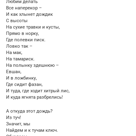
Любим делать
Все наперекор –
И как хлынет дождик
С высоты
На сухие травки и кусты,
Прямо в норку,
Где полевки писк.
Ловко так –
На мак,
На тамариск.
На полынку здешнюю –
Евшан,
И в ложбинку,
Где сидит фазан,
И туда, где ходит хитрый лис,
И куда ягнята разбрелись!
А откуда этот дождь?
Из туч!
Значит, мы
Найдем и к тучам ключ.