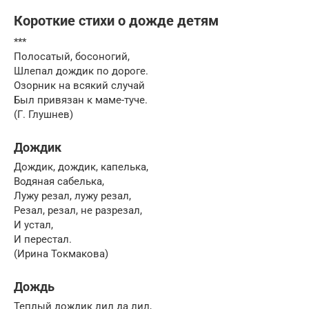
Короткие стихи о дожде детям
***
Полосатый, босоногий,
Шлепал дождик по дороге.
Озорник на всякий случай
Был привязан к маме-туче.
(Г. Глушнев)
Дождик
Дождик, дождик, капелька,
Водяная сабелька,
Лужу резал, лужу резал,
Резал, резал, не разрезал,
И устал,
И перестал.
(Ирина Токмакова)
Дождь
Теплый дождик лил да лил,