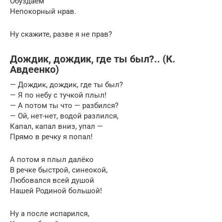
Обуздаем
Непокорный нрав.
Ну скажите, разве я не прав?
Дождик, дождик, где ты был?.. (К.
Авдеенко)
— Дождик, дождик, где ты был?
— Я по небу с тучкой плыл!
— А потом ты что — разбился?
— Ой, нет-нет, водой разлился,
Капал, капал вниз, упал —
Прямо в речку я попал!
А потом я плыл далёко
В речке быстрой, синеокой,
Любовался всей душой
Нашей Родиной большой!
Ну а после испарился,