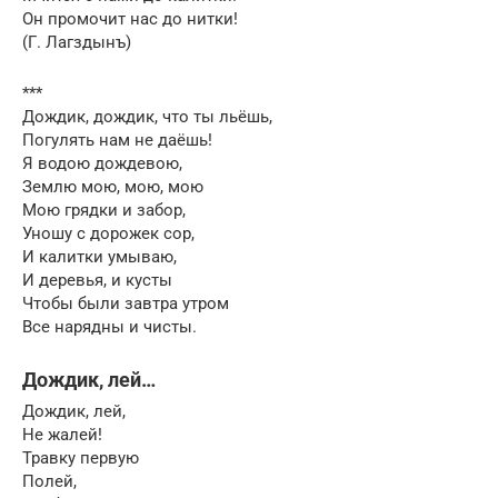
Он промочит нас до нитки!
(Г. Лагздынъ)
***
Дождик, дождик, что ты льёшь,
Погулять нам не даёшь!
Я водою дождевою,
Землю мою, мою, мою
Мою грядки и забор,
Уношу с дорожек сор,
И калитки умываю,
И деревья, и кусты
Чтобы были завтра утром
Все нарядны и чисты.
Дождик, лей…
Дождик, лей,
Не жалей!
Травку первую
Полей,