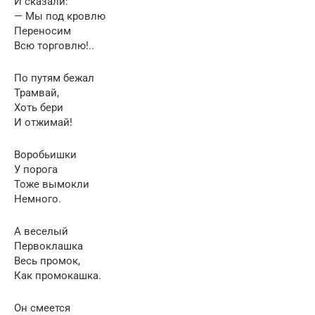
И сказали:
— Мы под кровлю
Переносим
Всю торговлю!..
По путям бежал
Трамвай,
Хоть бери
И отжимай!
Воробьишки
У порога
Тоже вымокли
Немного.
А веселый
Первоклашка
Весь промок,
Как промокашка.
Он смеется