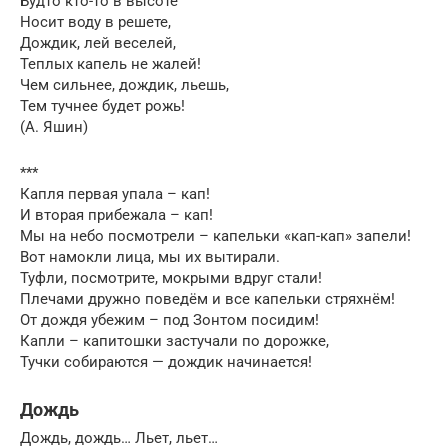
Будто кто-то в высоте
Носит воду в решете,
Дождик, лей веселей,
Теплых капель не жалей!
Чем сильнее, дождик, льешь,
Тем тучнее будет рожь!
(А. Яшин)
***
Капля первая упала – кап!
И вторая прибежала – кап!
Мы на небо посмотрели – капельки «кап-кап» запели!
Вот намокли лица, мы их вытирали.
Туфли, посмотрите, мокрыми вдруг стали!
Плечами дружно поведём и все капельки стряхнём!
От дождя убежим – под Зонтом посидим!
Капли – капитошки застучали по дорожке,
Тучки собираются — дождик начинается!
Дождь
Дождь, дождь… Льет, льет…