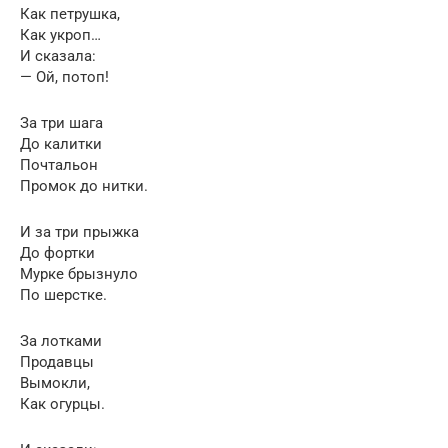
Как петрушка,
Как укроп…
И сказала:
— Ой, потоп!
За три шага
До калитки
Почтальон
Промок до нитки.
И за три прыжка
До фортки
Мурке брызнуло
По шерстке.
За лотками
Продавцы
Вымокли,
Как огурцы.