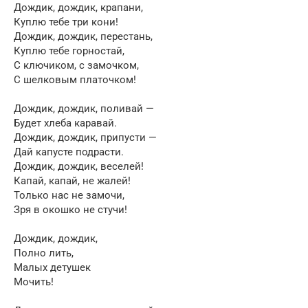
Дождик, дождик, крапани,
Куплю тебе три кони!
Дождик, дождик, перестань,
Куплю тебе горностай,
С ключиком, с замочком,
С шелковым платочком!
Дождик, дождик, поливай —
Будет хлеба каравай.
Дождик, дождик, припусти —
Дай капусте подрасти.
Дождик, дождик, веселей!
Капай, капай, не жалей!
Только нас не замочи,
Зря в окошко не стучи!
Дождик, дождик,
Полно лить,
Малых детушек
Мочить!