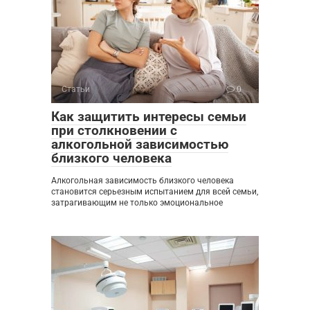
Статьи
0
Как защитить интересы семьи
при столкновении с
алкогольной зависимостью
близкого человека
Алкогольная зависимость близкого человека
становится серьезным испытанием для всей семьи,
затрагивающим не только эмоциональное