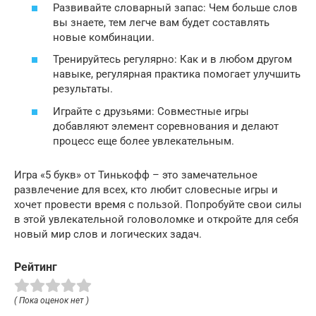
Развивайте словарный запас: Чем больше слов
вы знаете, тем легче вам будет составлять
новые комбинации.
Тренируйтесь регулярно: Как и в любом другом
навыке, регулярная практика помогает улучшить
результаты.
Играйте с друзьями: Совместные игры
добавляют элемент соревнования и делают
процесс еще более увлекательным.
Игра «5 букв» от Тинькофф – это замечательное
развлечение для всех, кто любит словесные игры и
хочет провести время с пользой. Попробуйте свои силы
в этой увлекательной головоломке и откройте для себя
новый мир слов и логических задач.
Рейтинг
( Пока оценок нет )