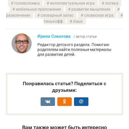
головоломка
интеллектуальная игра
логика
мобильное приложение
развитие мышления
развлечение
словарный запас
словесная игра
тинькофф
язык
Ирина Соколова
/ автор статьи
Редактор детского раздела. Помогаю
родителям найти полезные материалы
для развития детей.
Понравилась статья? Поделиться с
друзьями:
Вам также может быть интересно