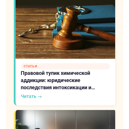
СТАТЬИ
Правовой тупик химической
аддикции: юридические
последствия интоксикации и
медицинские стратегии
Читать →
восстановления социального
статуса