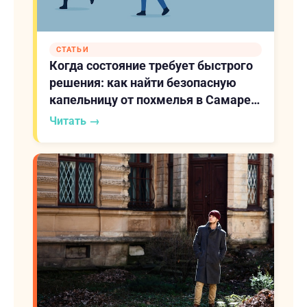
СТАТЬИ
Когда состояние требует быстрого
решения: как найти безопасную
капельницу от похмелья в Самаре и
не навредить близкому человеку
Читать →