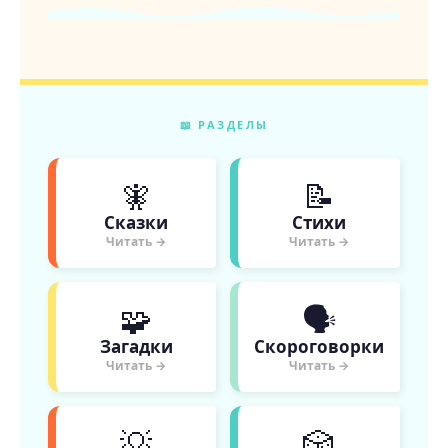
📖 РАЗДЕЛЫ
🧚
📝
Сказки
Стихи
Читать →
Читать →
🧩
🗣
Загадки
Скороговорки
Читать →
Читать →
💡
🎲