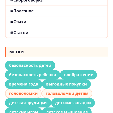
Полезное
Стихи
Статьи
МЕТКИ
безопасность детей
безопасность ребенка
воображение
времена года
выгодные покупки
головоломки
головоломки детям
детская эрудиция
детские загадки
детские игры
детское мышление