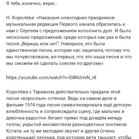
Я тебе, конечно, верю…
Н. Королёва: «Накануне новогодних праздников
музыкальная редакция Первого канала обратилась к
нам с Сергеем с предложением исполнить дуэт. И было
несколько предложений, среди которых как раз и была
песня „Веришь или нет“. Наверное, это была
единственная песня, которая нас зацепила, потому что
мы почувствовали, во-первых, что это наша песня и что
мы сможем её сделать совсем по-другому».
https://youtube.com/watch?v=D8RxVniN_r8
Королёва с Тарзаном действительно придали этой
песне «взрослые» оттенки. Ведь на самом деле в
фильме 1974 года песня символизировала ещё детскую
влюблённость и сопровождала сцену, где мальчик и
девочка радостно бегают прямо под дождём между
толпы, укрытой множеством разноцветных зонтиков.
Кстати, на ту же мелодию звучит и другая (очень
коротенькая) песенка, под которую дети танцуют, чтобы