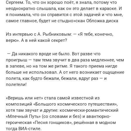
Сергеем. То, что он хорошо поёт, я знала, потому что
неоднократно слышала, как он это делает в караоке. И
я понимала, что он справится с этой задачей и что мне,
самое главное, будет не стыдно»скан Обложка диска
Из интервью с А. Рыбниковым: — «Я тебе, конечно,
верю». А в ней какой секрет?
— Да никакого вроде не было. Вот разве что
проигрыш — там тема звучит в два раза медленнее, чем
в запеве, но на том же ритме. Я такого приема нигде
больше не использовал. А от него возникает ощущение
полета, как будто бежали, бежали, вдруг раз — и
полетели!
«Веришь или нет» стала самой известной из
композиций «Большого космического путешествия»,
хотя там звучат и другие: космически-романтический
«Млечный Путь» (со словами и без) и авантюрно-
героическая «Песня гонщиков», решённая в модном
тогда ВИА-стиле.