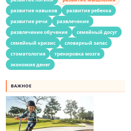
развитие навыков
развитие ребенка
развитие речи
развлечение
развлечение обучение
семейный досуг
семейный кризис
словарный запас
стоматология
тренировка мозга
экономия денег
ВАЖНОЕ