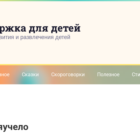
ржка для детей
вития и развлечения детей
зное
Сказки
Скороговорки
Полезное
Ст
яучело