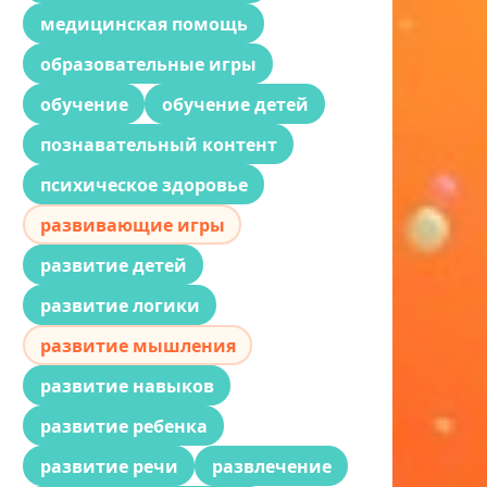
медицинская помощь
образовательные игры
обучение
обучение детей
познавательный контент
психическое здоровье
развивающие игры
развитие детей
развитие логики
развитие мышления
развитие навыков
развитие ребенка
развитие речи
развлечение