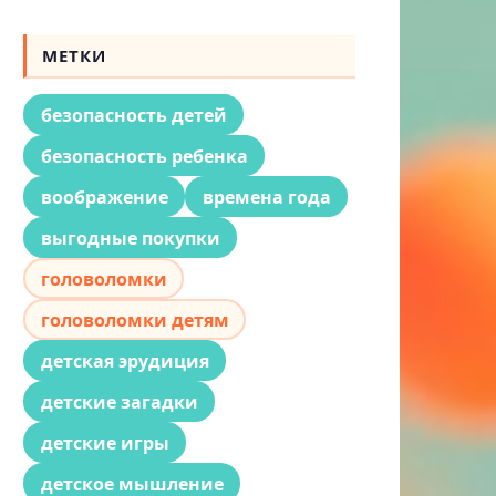
МЕТКИ
безопасность детей
безопасность ребенка
воображение
времена года
выгодные покупки
головоломки
головоломки детям
детская эрудиция
детские загадки
детские игры
детское мышление