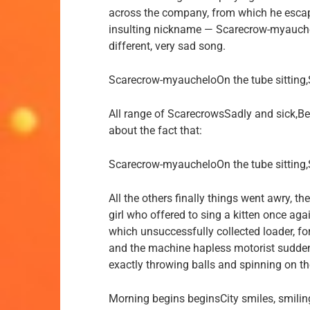
across the company, from which he escape
insulting nickname — Scarecrow-myauchelo
different, very sad song.
Scarecrow-myaucheloOn the tube sittin
All range of ScarecrowsSadly and sick,Be
about the fact that:
Scarecrow-myaucheloOn the tube sittin
All the others finally things went awry, th
girl who offered to sing a kitten once ag
which unsuccessfully collected loader, f
and the machine hapless motorist sudden
exactly throwing balls and spinning on th
Morning begins beginsCity smiles, smil