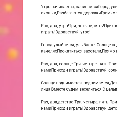
Утро начинается, начинаетсяГород у
окошки,Разбегаются дорожкиГромко 
Раз, два, утро!Три, четыре, пять!При
играть!Здравствуй, утро!
Город улыбается, улыбаетсяСолнце п
качеляхПрокатиться захотели,Прямо в
Раз, два, солнце!Три, четыре, пять!Пр
намиПриходи играть!Здравствуй, солн
Солнце поднимается, поднимается,Де
лица,Вместе будем веселиться,С цел
Раз, два,детство!Три, четыре, пять!Пр
намиПриходи играть!Здравствуй, детс