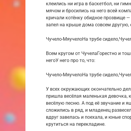
клеились ни игра в баскетбол, ни гим
мячом и бросились на него всей компа
кричали котёнку обидное прозвище —
запел на крыше дома совсем другую, 
Чучело-МяучелоНа трубе сидело,Чуче
Всем кругом от ЧучелаГорестно и тошн
негоУ него про то, что:
Чучело-МяучелоНа трубе сидело,Чуче
У всех окружающих окончательно дела
пришла весёлая маленькая девочка, к
весёлую песню. А под её звучание и я
сложились в ряд, и младенец развесе
вдруг завелась и поехала, и юные сп
крутиться на перекладине.