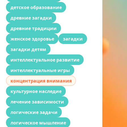
детское образование
древние загадки
древние традиции
женское здоровье
загадки
загадки детям
интеллектуальное развитие
интеллектуальные игры
концентрация внимания
культурное наследие
лечение зависимости
логические задачи
логическое мышление