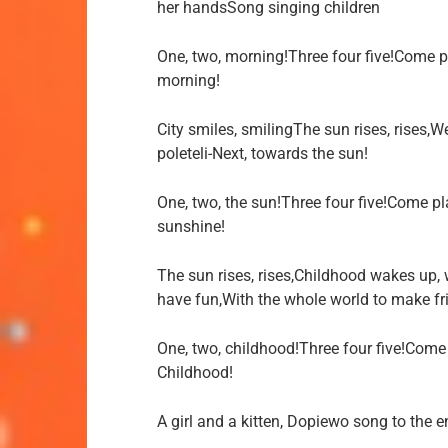
her handsSong singing children
One, two, morning!Three four five!Come 
morning!
City smiles, smilingThe sun rises, rises,
poleteli-Next, towards the sun!
One, two, the sun!Three four five!Come p
sunshine!
The sun rises, rises,Childhood wakes up
have fun,With the whole world to make fri
One, two, childhood!Three four five!Com
Childhood!
A girl and a kitten, Dopiewo song to the en