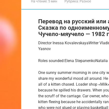
На чтение:
5 мин
Рубрика:
Разное
Перевод на русский или 
Сказка по одноименном
Чучело-мяучело — 1982 г
Director Inessa KovalevskayaWriter Vla
Yasnov
Roles sounded:Elena StepanenkoNatalia 
One sunny summer morning in one city woke
share my wonderful mood all around. He d
all of a kitten chased. Loader shop «Milk»
because he spilled his drawers. When you 
the scruff of the carriage. Car owner, who 
kitten fleeing because he accidentally ra
who were not glued or playing basketball 