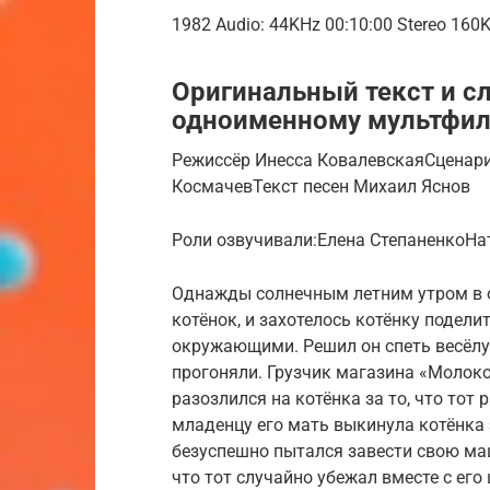
1982 Audio: 44KHz 00:10:00 Stereo 160
Оригинальный текст и сл
одноименному мультфил
Режиссёр Инесса КовалевскаяСценар
КосмачевТекст песен Михаил Яснов
Роли озвучивали:Елена СтепаненкоНа
Однажды солнечным летним утром в 
котёнок, и захотелось котёнку подел
окружающими. Решил он спеть весёлую
прогоняли. Грузчик магазина «Молоко
разозлился на котёнка за то, что тот
младенцу его мать выкинула котёнка 
безуспешно пытался завести свою маш
что тот случайно убежал вместе с его