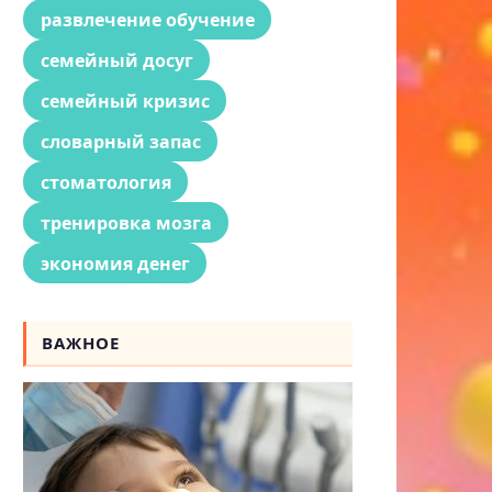
развлечение обучение
семейный досуг
семейный кризис
словарный запас
стоматология
тренировка мозга
экономия денег
ВАЖНОЕ