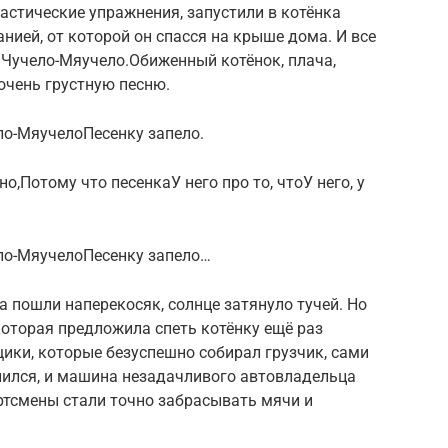
настические упражнения, запустили в котёнка
нией, от которой он спасся на крыше дома. И все
 Чучело-Мяучело.Обиженный котёнок, плача,
очень грустную песню.
ло-МяучелоПесенку запело.
о,Потому что песенкаУ него про то, чтоУ него, у
ло-МяучелоПесенку запело…
 пошли наперекосяк, солнце затянуло тучей. Но
оторая предложила спеть котёнку ещё раз
щики, которые безуспешно собирал грузчик, сами
лился, и машина незадачливого автовладельца
ортсмены стали точно забрасывать мячи и