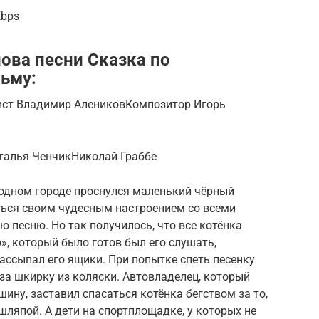
Kbps
ова песни Сказка по
ьму:
ист Владимир АлениковКомпозитор Игорь
талья ЧенчикНиколай Граббе
одном городе проснулся маленький чёрный
иться своим чудесным настроением со всеми
 песню. Но так получилось, что все котёнка
», который было готов был его слушать,
 рассыпал его ящики. При попытке спеть песенку
за шкирку из коляски. Автовладелец, который
ину, заставил спасаться котёнка бегством за то,
 шляпой. А дети на спортплощадке, у которых не