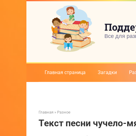
Перейти
к
контенту
Подде
Все для раз
Главная страница
Загадки
Ра
Главная
»
Разное
Текст песни чучело-м