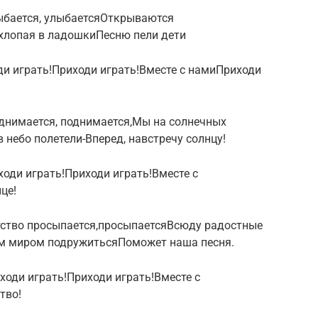
лыбается, улыбаетсяОткрываются
хлопая в ладошкиПесню пели дети
ходи играть!Приходи играть!Вместе с намиПриходи
однимается, поднимается,Мы на солнечных
 небо полетели-Вперед, навстречу солнцу!
иходи играть!Приходи играть!Вместе с
це!
тство просыпается,просыпаетсяВсюду радостные
ым миром подружитьсяПоможет наша песня.
иходи играть!Приходи играть!Вместе с
тво!