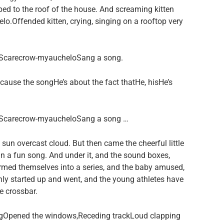
d to the roof of the house. And screaming kitten
.Offended kitten, crying, singing on a rooftop very
g,Scarecrow-myaucheloSang a song.
cause the songHe’s about the fact thatHe, hisHe’s
g,Scarecrow-myaucheloSang a song …
e sun overcast cloud. But then came the cheerful little
ain a fun song. And under it, and the sound boxes,
ormed themselves into a series, and the baby amused,
ly started up and went, and the young athletes have
e crossbar.
ingOpened the windows,Receding trackLoud clapping