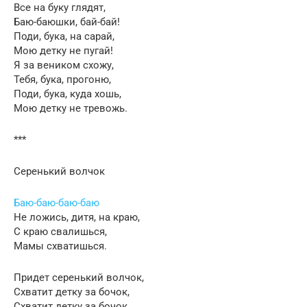
Все на буку глядят,
Баю-баюшки, бай-бай!
Поди, бука, на сарай,
Мою детку не пугай!
Я за веником схожу,
Тебя, бука, прогоню,
Поди, бука, куда хошь,
Мою детку не тревожь.
***
Серенький волчок
Баю-баю-баю-баю
Не ложись, дитя, на краю,
С краю свалишься,
Мамы схватишься.
Придет серенький волчок,
Схватит детку за бочок,
Схватит детку за бочок