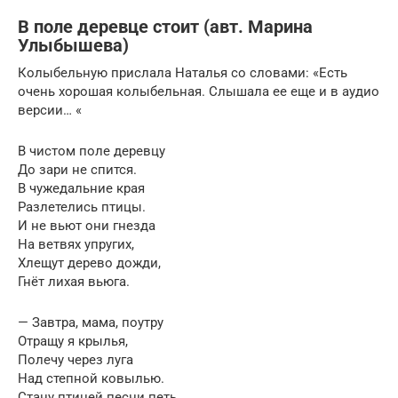
В поле деревце стоит (авт. Марина
Улыбышева)
Колыбельную прислала Наталья со словами: «Есть
очень хорошая колыбельная. Слышала ее еще и в аудио
версии… «
В чистом поле деревцу
До зари не спится.
В чужедальние края
Разлетелись птицы.
И не вьют они гнезда
На ветвях упругих,
Хлещут дерево дожди,
Гнёт лихая вьюга.
— Завтра, мама, поутру
Отращу я крылья,
Полечу через луга
Над степной ковылью.
Стану птицей песни петь