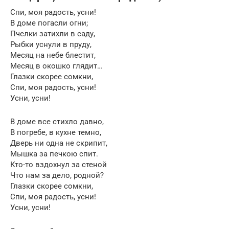
Спи, моя радость, усни!
В доме погасли огни;
Пчелки затихли в саду,
Рыбки уснули в пруду,
Месяц на небе блестит,
Месяц в окошко глядит…
Глазки скорее сомкни,
Спи, моя радость, усни!
Усни, усни!
В доме все стихло давно,
В погребе, в кухне темно,
Дверь ни одна не скрипит,
Мышка за печкою спит.
Кто-то вздохнул за стеной
Что нам за дело, родной?
Глазки скорее сомкни,
Спи, моя радость, усни!
Усни, усни!