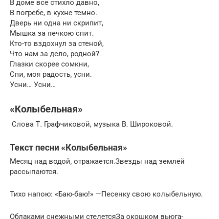
В доме все стихло давно,
В погребе, в кухне темно.
Дверь ни одна ни скрипит,
Мышка за печкою спит.
Кто-то вздохнул за стеной,
Что нам за дело, родной?
Глазки скорее сомкни,
Спи, моя радость, усни.
Усни… Усни…
«Колыбельная»
Слова Т. Графчиковой, музыка В. Широковой.
Текст песни «Колыбельная»
Месяц над водой, отражается.Звезды над землей
рассыпаются.
Тихо напою: «Баю-баю!» —Песенку свою колыбельную.
Облаками снежными стелетсяЗа окошком вьюга-