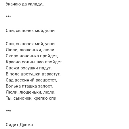
Укачаю да укладу…
***
Спи, сыночек мой, усни
Спи, сыночек мой, усни
Люли, люшеньки, люли
Скоро ноченька пройдет,
Красно солнышко взойдет.
Свежи росушки падут,
В поле цветушки взрастут,
Сад весенний расцветет,
Вольна пташка запоет.
Люли, люшеньки, люли,
Ты, сыночек, крепко спи.
***
Сидит Дрема