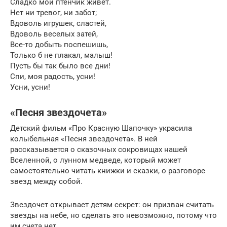
Сладко мой птенчик живет.
Нет ни тревог, ни забот;
Вдоволь игрушек, сластей,
Вдоволь веселых затей,
Все-то добыть поспешишь,
Только б не плакал, малыш!
Пусть бы так было все дни!
Спи, моя радость, усни!
Усни, усни!
«Песня звездочета»
Детский фильм «Про Красную Шапочку» украсила
колыбельная «Песня звездочета». В ней
рассказывается о сказочных сокровищах нашей
Вселенной, о лунном медведе, который может
самостоятельно читать книжки и сказки, о разговоре
звезд между собой.
Звездочет открывает детям секрет: он призван считать
звезды на небе, но сделать это невозможно, потому что
им счета нет.