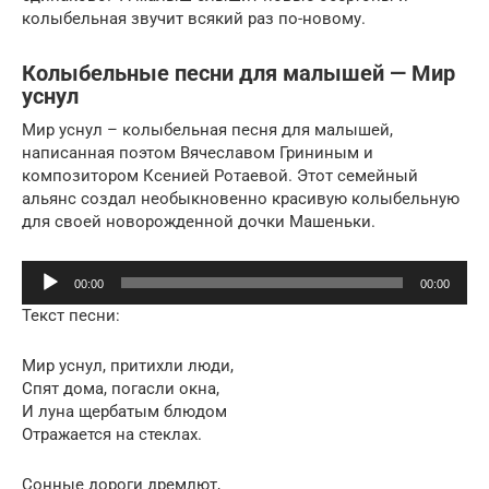
колыбельная звучит всякий раз по-новому.
Колыбельные песни для малышей — Мир
уснул
Мир уснул – колыбельная песня для малышей,
написанная поэтом Вячеславом Грининым и
композитором Ксенией Ротаевой. Этот семейный
альянс создал необыкновенно красивую колыбельную
для своей новорожденной дочки Машеньки.
Аудиоплеер
00:00
00:00
Текст песни:
Мир уснул, притихли люди,
Спят дома, погасли окна,
И луна щербатым блюдом
Отражается на стеклах.
Сонные дороги дремлют,