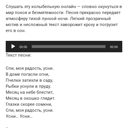
Слушать эту колыбельную онлайн — словно окунуться в
мир покоя и безмятежности. Песня прекрасно передает
атмосферу тихой лунной ночи. Легкий прозрачный
мотив и несложный текст заворожит кроху и погрузит
его в сон.
Аудиоплеер
00:00
00:00
Текст песни:
Спи, моя радость, усни.
В доме погасли огни,
Пчелки затихли в саду,
Рыбки уснули в пруду.
Месяц на небе блестит,
Месяц в окошко глядит.
Глазки скорее сомкни,
Спи, моя радость, усни.
Усни… Усни…