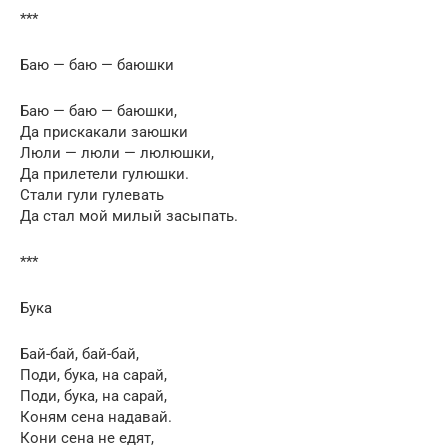
***
Баю — баю — баюшки
Баю — баю — баюшки,
Да прискакали заюшки
Люли — люли — люлюшки,
Да прилетели гулюшки.
Стали гули гулевать
Да стал мой милый засыпать.
***
Бука
Бай-бай, бай-бай,
Поди, бука, на сарай,
Поди, бука, на сарай,
Коням сена надавай.
Кони сена не едят,