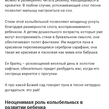
можно и размеренно читать ребенку, находящемуся в
кроватке. В любом случае, успокаивающий слог песни
позволит малышу настроиться на сон.
Стихи этой колыбельной позволяют младенцу уснуть
благодаря размерности слога, воспринимаемого
ребенком. А детям дошкольного возраста, которые уже
могут воспринимать стихи в буквальном смысле, они
обеспечивают полет фантазии. Им видится луна в
красивом переливающемся серебром сарафане, она
такая же красивая и ласковая как мама или бабушка.
Ее братец – розовощекий веселый день в золотом
кафтане, обязательно придет разбудить вас, когда его
сестрица вернется с прогулки.
А про какой Божий сад говорит луна в песне нетрудно
догадаться: это рай!
Неоценимая роль колыбельных в
развитии ребенка