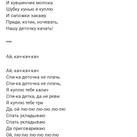
И кувшинчик молока.
Шубку кунью я куплю
И сапожки закажу
Приди, котик, ночевать,
Нашу деточку качать!
***
Ай, кач-кач-кач
Ай, кач-кач-кач
Спи-ка деточка не плачь
Спи-ка деточка не плачь,
Я куплю тебе калач
Спи-ка детка, да не реви
Я куплю тебе три
Да, ой лю-лю лю-лю лю-лю
Спать укладываю
Спать укладываю
Да приговариваю
Ой, лю-лю лю-лю лю-лю