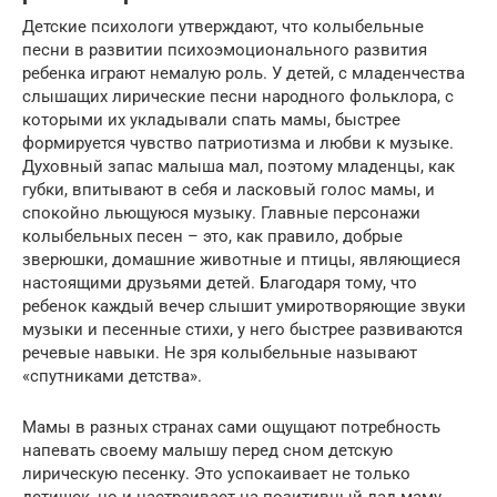
Детские психологи утверждают, что колыбельные
песни в развитии психоэмоционального развития
ребенка играют немалую роль. У детей, с младенчества
слышащих лирические песни народного фольклора, с
которыми их укладывали спать мамы, быстрее
формируется чувство патриотизма и любви к музыке.
Духовный запас малыша мал, поэтому младенцы, как
губки, впитывают в себя и ласковый голос мамы, и
спокойно льющуюся музыку. Главные персонажи
колыбельных песен – это, как правило, добрые
зверюшки, домашние животные и птицы, являющиеся
настоящими друзьями детей. Благодаря тому, что
ребенок каждый вечер слышит умиротворяющие звуки
музыки и песенные стихи, у него быстрее развиваются
речевые навыки. Не зря колыбельные называют
«спутниками детства».
Мамы в разных странах сами ощущают потребность
напевать своему малышу перед сном детскую
лирическую песенку. Это успокаивает не только
детишек, но и настраивает на позитивный лад маму.