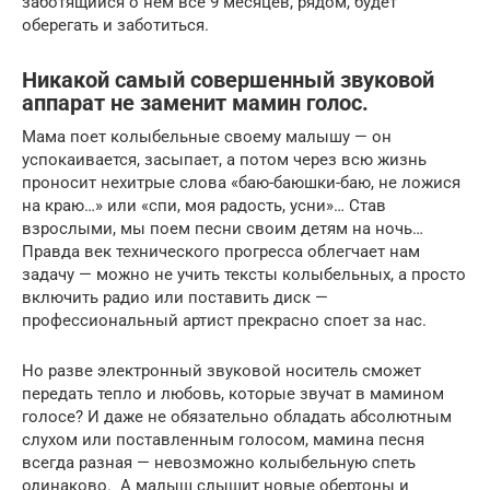
заботящийся о нём все 9 месяцев, рядом, будет
оберегать и заботиться.
Никакой самый совершенный звуковой
аппарат не заменит мамин голос.
Мама поет колыбельные своему малышу — он
успокаивается, засыпает, а потом через всю жизнь
проносит нехитрые слова «баю-баюшки-баю, не ложися
на краю…» или «спи, моя радость, усни»… Став
взрослыми, мы поем песни своим детям на ночь…
Правда век технического прогресса облегчает нам
задачу — можно не учить тексты колыбельных, а просто
включить радио или поставить диск —
профессиональный артист прекрасно споет за нас.
Но разве электронный звуковой носитель сможет
передать тепло и любовь, которые звучат в мамином
голосе? И даже не обязательно обладать абсолютным
слухом или поставленным голосом, мамина песня
всегда разная — невозможно колыбельную спеть
одинаково. А малыш слышит новые обертоны и