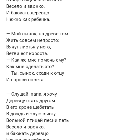
Весело и звонко,
И баюкать деревцо
Нежно как ребенка.
— Мой сынок, на древе том
Жить совсем непросто:
Вянут листья у него,
Ветви ест короста.
— Как же мне помочь ему?
Как мне сделать это?
— Ты, сынок, сходи к отцу
И спроси совета.
— Слушай, папа, я хочу
Деревцу стать другом
В его кроне щебетать
В дождь и злую вьюгу,
Вольной птицей песни петь
Весело и звонко,
и баюкать деревцо
Нежно как ребенка.