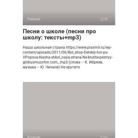
Разное
0
Песни о школе (песни про
школу: тексты+mp3)
Наша школьная страна https://www.pravmir.ru/wp-
content/uploads/2011/06/Bol_shoy-Detskiy-hor-pu-
VPopova-Nasha-shkol_naya-strana-Ne-krutite-pestryy-
globusmuzofon.com_.mp3 (слова – К. Ибряев,
музыка – Ю. Чичков) Не крутите
Разное
0