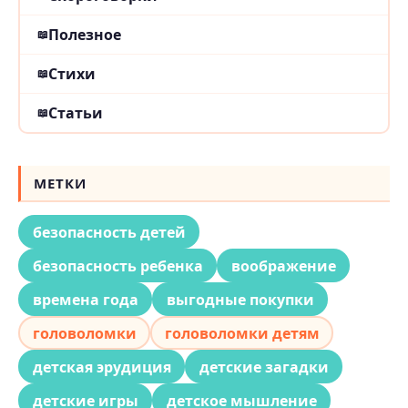
Полезное
Стихи
Статьи
МЕТКИ
безопасность детей
безопасность ребенка
воображение
времена года
выгодные покупки
головоломки
головоломки детям
детская эрудиция
детские загадки
детские игры
детское мышление