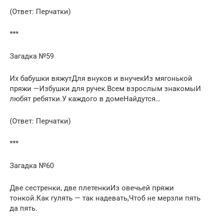
(Ответ: Перчатки)
***
Загадка №59
Их бабушки вяжутДля внуков и внучекИз мягонькой
пряжи —Избушки для ручек.Всем взрослым знакомыИ
любят ребятки.У каждого в домеНайдутся…
(Ответ: Перчатки)
***
Загадка №60
Две сестренки, две плетенкиИз овечьей пряжи
тонкой.Как гулять — так надевать,Чтоб не мерзли пять
да пять.