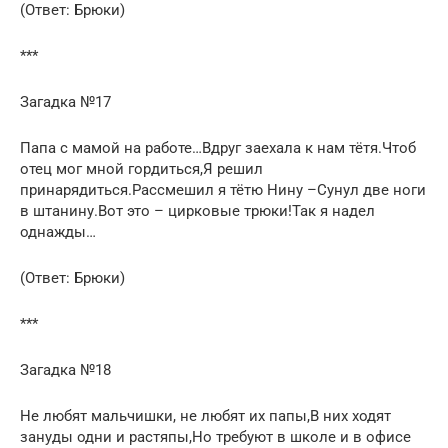
(Ответ: Брюки)
***
Загадка №17
Папа с мамой на работе…Вдруг заехала к нам тётя.Чтоб
отец мог мной гордиться,Я решил
принарядиться.Рассмешил я тётю Нину –Сунул две ноги
в штанину.Вот это – цирковые трюки!Так я надел
однажды…
(Ответ: Брюки)
***
Загадка №18
Не любят мальчишки, не любят их папы,В них ходят
зануды одни и растяпы,Но требуют в школе и в офисе