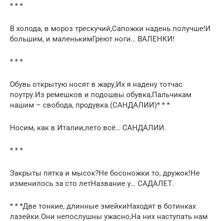
* * *
В холода, в мороз трескучий,Сапожки надень получше!И
большим, и маленькимГреют ноги… ВАЛЕНКИ!
* * *
Обувь открытую носят в жару,Их я надену тотчас
поутру.Из ремешков и подошвы обувка,Пальчикам
нашим – свобода, продувка.(САНДАЛИИ)* * *
Носим, как в Италии,лето всё… САНДАЛИИ.
* * *
Закрыты пятка и мысок?Не босоножки то, дружок!Не
изменилось за сто летНазвание у… САДАЛЕТ.
* * *Две тонкие, длинные змейкиНаходят в ботинках
лазейки.Они непослушны ужасно,На них наступать нам