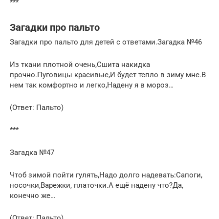
***
Загадки про пальто
Загадки про пальто для детей с ответами.Загадка №46
Из ткани плотной очень,Сшита накидка
прочно.Пуговицы красивые,И будет тепло в зиму мне.В
нем так комфортно и легко,Надену я в мороз…
(Ответ: Пальто)
***
Загадка №47
Чтоб зимой пойти гулять,Надо долго надевать:Сапоги,
носочки,Варежки, платочки.А ещё надену что?Да,
конечно же…
(Ответ: Пальто)