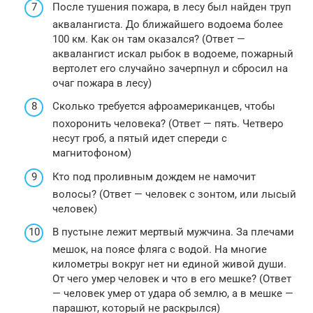
После тушения пожара, в лесу был найден труп
аквалангиста. До ближайшего водоема более
100 км. Как он там оказался? (Ответ —
аквалангист искал рыбок в водоеме, пожарный
вертолет его случайно зачерпнул и сбросил на
очаг пожара в лесу)
Сколько требуется афроамериканцев, чтобы
похоронить человека? (Ответ — пять. Четверо
несут гроб, а пятый идет спереди с
магнитофоном)
Кто под проливным дождем не намочит
волосы? (Ответ — человек с зонтом, или лысый
человек)
В пустыне лежит мертвый мужчина. За плечами
мешок, на поясе фляга с водой. На многие
километры вокруг нет ни единой живой души.
От чего умер человек и что в его мешке? (Ответ
— человек умер от удара об землю, а в мешке —
парашют, который не раскрылся)