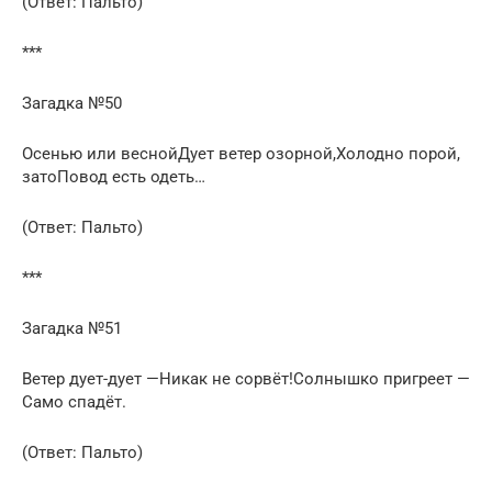
(Ответ: Пальто)
***
Загадка №50
Осенью или веснойДует ветер озорной,Холодно порой,
затоПовод есть одеть…
(Ответ: Пальто)
***
Загадка №51
Ветер дует-дует —Никак не сорвёт!Солнышко пригреет —
Само спадёт.
(Ответ: Пальто)