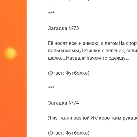
***
Загадка №73
Её носят все: и зимою, и летомНа спо
папы и мамы,Детишки с пелёнок, сол
шёлка…Назвали зачем-то одежду…
(Ответ: Футболка)
***
Загадка №74
Я из ткани разной,И с коротким рука
(Ответ: Футболка)