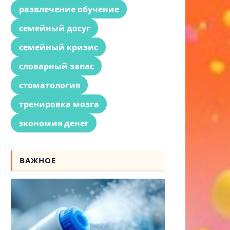
развлечение обучение
семейный досуг
семейный кризис
словарный запас
стоматология
тренировка мозга
экономия денег
ВАЖНОЕ