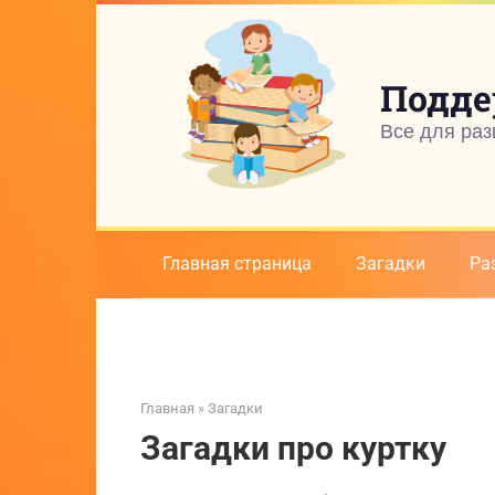
Перейти
к
контенту
Подде
Все для раз
Главная страница
Загадки
Ра
Главная
»
Загадки
Загадки про куртку