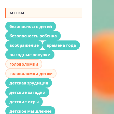
МЕТКИ
безопасность детей
безопасность ребенка
воображение
времена года
выгодные покупки
головоломки
головоломки детям
детская эрудиция
детские загадки
детские игры
детское мышление