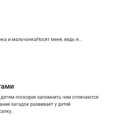
нка и мальчонкаНосят меня, ведь я…
тами
т детям поскорее запомнить чем отличаются
ание загадок развивает у детей
калку.