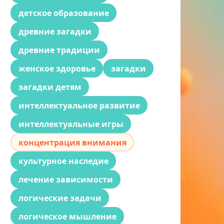
детское образование
древние загадки
древние традиции
женское здоровье
загадки
загадки детям
интеллектуальное развитие
интеллектуальные игры
концентрация внимания
культурное наследие
лечение зависимости
логические задачи
логическое мышление