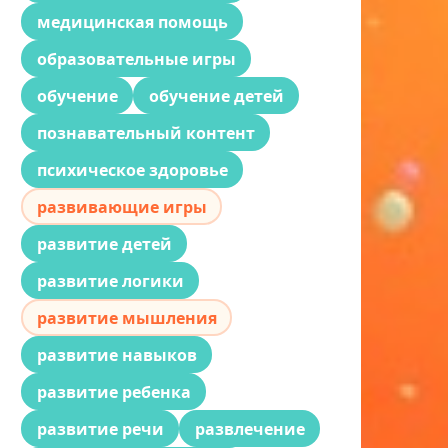
медицинская помощь
образовательные игры
обучение
обучение детей
познавательный контент
психическое здоровье
развивающие игры
развитие детей
развитие логики
развитие мышления
развитие навыков
развитие ребенка
развитие речи
развлечение