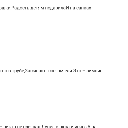
ошки,Радость детям подарилаИ на санках
тно в трубе,Засыпают снегом ели.Это – зимние…
– никто не слышал.Дунул в окна и исчез,А на