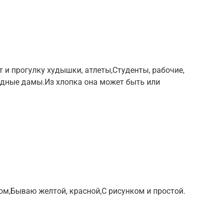
рт и прогулку худышки, атлеты,Студенты, рабочие,
идные дамы.Из хлопка она может быть или
вом,Бываю желтой, красной,С рисунком и простой.