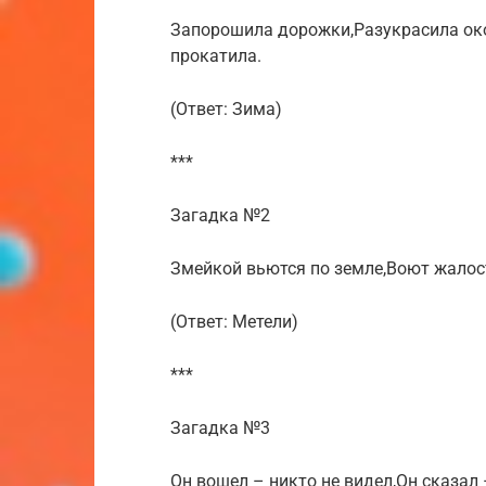
Запорошила дорожки,Разукрасила ок
прокатила.
(Ответ: Зима)
***
Загадка №2
Змейкой вьются по земле,Воют жалос
(Ответ: Метели)
***
Загадка №3
Он вошел – никто не видел,Он сказал 