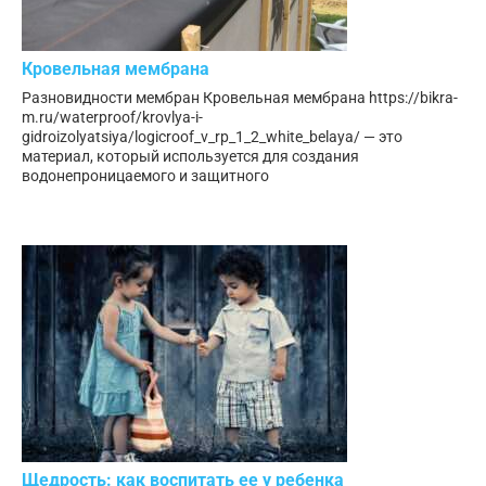
Кровельная мембрана
Разновидности мембран Кровельная мембрана https://bikra-
m.ru/waterproof/krovlya-i-
gidroizolyatsiya/logicroof_v_rp_1_2_white_belaya/ — это
материал, который используется для создания
водонепроницаемого и защитного
Щедрость: как воспитать ее у ребенка