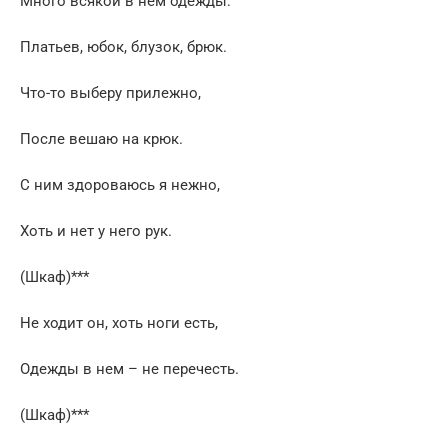
Много всякой в нем одежды:
Платьев, юбок, блузок, брюк.
Что-то выберу прилежно,
После вешаю на крюк.
С ним здороваюсь я нежно,
Хоть и нет у него рук.
(Шкаф)***
Не ходит он, хоть ноги есть,
Одежды в нем – не перечесть.
(Шкаф)***