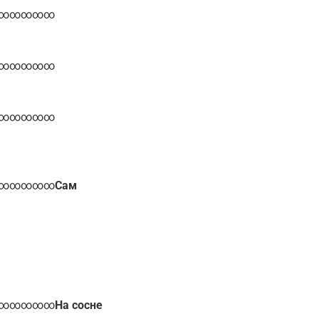
∞∞∞∞∞
∞∞∞∞∞
∞∞∞∞∞
∞∞∞∞∞
Сам
∞∞∞∞∞
На сосне