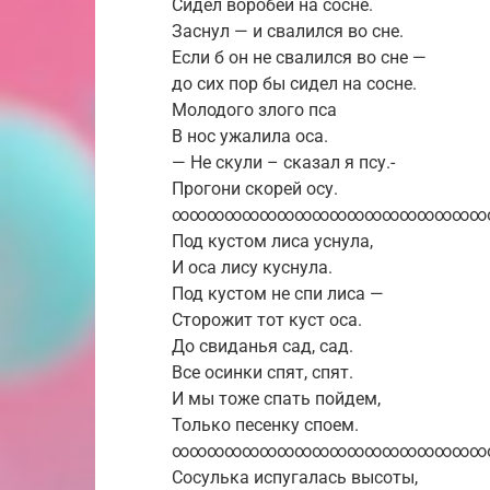
Сидел воробей на сосне.
Заснул — и свалился во сне.
Если б он не свалился во сне —
до сих пор бы сидел на сосне.
Молодого злого пса
В нос ужалила оса.
— Не скули – сказал я псу.-
Прогони скорей осу.
∞∞∞∞∞∞∞∞∞∞∞∞∞∞∞∞∞∞
Под кустом лиса уснула,
И оса лису куснула.
Под кустом не спи лиса —
Сторожит тот куст оса.
До свиданья сад, сад.
Все осинки спят, спят.
И мы тоже спать пойдем,
Только песенку споем.
∞∞∞∞∞∞∞∞∞∞∞∞∞∞∞∞∞∞
Сосулька испугалась высоты,