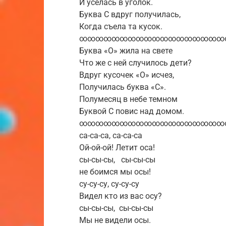
И уселась в уголок.
Буква С вдруг получилась,
Когда съела та кусок.
∞∞∞∞∞∞∞∞∞∞∞∞∞∞∞∞∞∞
Буква «О» жила на свете
Что же с ней случилось дети?
Вдруг кусочек «О» исчез,
Получилась буква «С».
Полумесяц в небе темном
Буквой С повис над домом.
∞∞∞∞∞∞∞∞∞∞∞∞∞∞∞∞∞∞
ca-са-са, са-са-са
Ой-ой-ой! Летит оса!
сы-сы-сы, сы-сы-сы
не боимся мы осы!
су-су-су, су-су-су
Видел кто из вас осу?
сы-сы-сы, сы-сы-сы
Мы не видели осы.