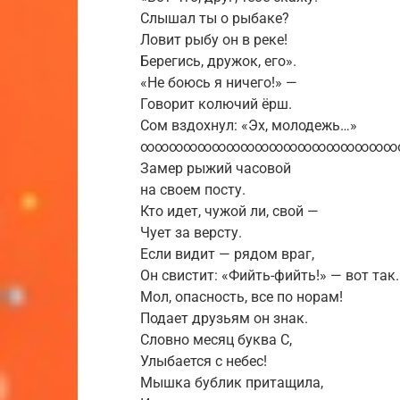
Слышал ты о рыбаке?
Ловит рыбу он в реке!
Берегись, дружок, его».
«Не боюсь я ничего!» —
Говорит колючий ёрш.
Сом вздохнул: «Эх, молодежь…»
∞∞∞∞∞∞∞∞∞∞∞∞∞∞∞∞∞∞
Замер рыжий часовой
на своем посту.
Кто идет, чужой ли, свой —
Чует за версту.
Если видит — рядом враг,
Он свистит: «Фийть-фийть!» — вот так.
Мол, опасность, все по норам!
Подает друзьям он знак.
Словно месяц буква С,
Улыбается с небес!
Мышка бублик притащила,