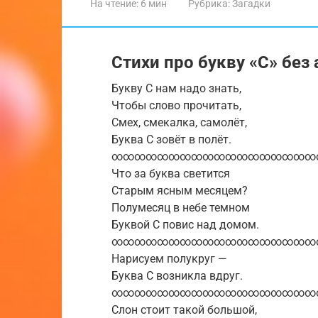
На чтение:
6 мин
Рубрика:
Загадки
Стихи про букву «С» без
Букву С нам надо знать,
Чтобы слово прочитать,
Смех, смекалка, самолёт,
Буква С зовёт в полёт.
∞∞∞∞∞∞∞∞∞∞∞∞∞∞∞∞∞∞
Что за буква светится
Старым ясным месяцем?
Полумесяц в небе темном
Буквой С повис над домом.
∞∞∞∞∞∞∞∞∞∞∞∞∞∞∞∞∞∞
Нарисуем полукруг —
Буква С возникла вдруг.
∞∞∞∞∞∞∞∞∞∞∞∞∞∞∞∞∞∞
Слон стоит такой большой,