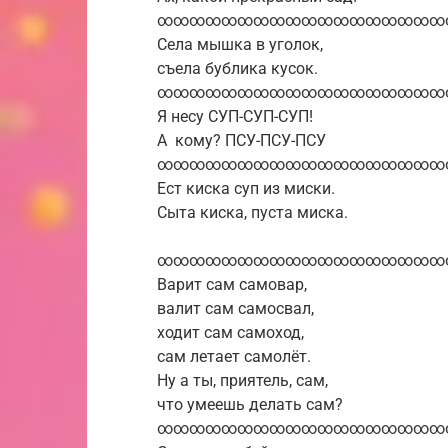
∞∞∞∞∞∞∞∞∞∞∞∞∞∞∞∞∞∞
Села мышка в уголок,
съела бублика кусок.
∞∞∞∞∞∞∞∞∞∞∞∞∞∞∞∞∞∞
Я несу СУП-СУП-СУП!
А кому? ПСУ-ПСУ-ПСУ
∞∞∞∞∞∞∞∞∞∞∞∞∞∞∞∞∞∞
Ест киска суп из миски.
Сыта киска, пуста миска.
∞∞∞∞∞∞∞∞∞∞∞∞∞∞∞∞∞∞
Варит сам самовар,
валит сам самосвал,
ходит сам самоход,
сам летает самолёт.
Ну а ты, приятель, сам,
что умеешь делать сам?
∞∞∞∞∞∞∞∞∞∞∞∞∞∞∞∞∞∞