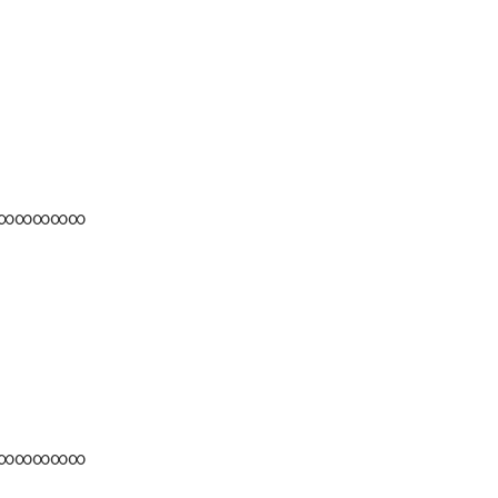
∞∞∞∞∞
∞∞∞∞∞