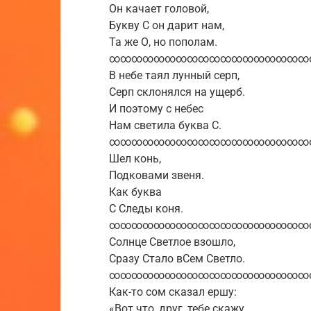
Он качает головой,
Букву С он дарит нам,
Та же О, но пополам.
∞∞∞∞∞∞∞∞∞∞∞∞∞∞∞∞∞∞
В небе таял лунный серп,
Cерп склонялся на ущерб.
И поэтому с небес
Нам светила буква С.
∞∞∞∞∞∞∞∞∞∞∞∞∞∞∞∞∞∞
Шел конь,
Подковами звеня.
Как буква
С Следы коня.
∞∞∞∞∞∞∞∞∞∞∞∞∞∞∞∞∞∞
Солнце Светлое взошло,
Сразу Стало вСем Светло.
∞∞∞∞∞∞∞∞∞∞∞∞∞∞∞∞∞∞
Как-то сом сказал ершу:
«Вот что, друг, тебе скажу.