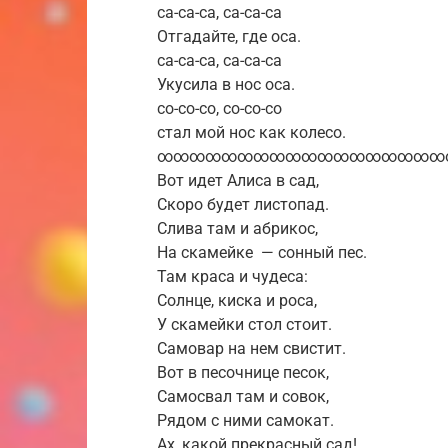
са-са-са, са-са-са
Отгадайте, где оса.
са-са-са, са-са-са
Укусила в нос оса.
со-со-со, со-со-со
стал мой нос как колесо.
∞∞∞∞∞∞∞∞∞∞∞∞∞∞∞∞∞∞
Вот идет Алиса в сад,
Скоро будет листопад.
Слива там и абрикос,
На скамейке — сонный пес.
Там краса и чудеса:
Солнце, киска и роса,
У скамейки стол стоит.
Самовар на нем свистит.
Вот в песочнице песок,
Самосвал там и совок,
Рядом с ними самокат.
Ах, какой прекрасный сад!