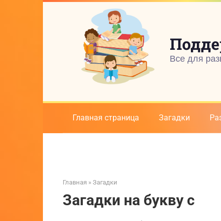
Перейти
к
контенту
Подде
Все для раз
Главная страница
Загадки
Ра
Главная
»
Загадки
Загадки на букву с