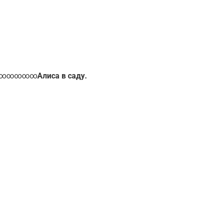
∞∞∞∞∞
Алиса в саду.