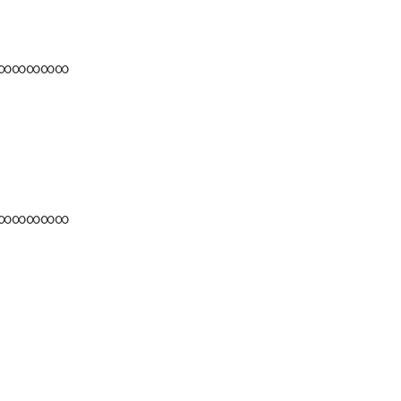
∞∞∞∞∞
∞∞∞∞∞