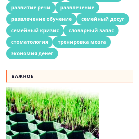
развитие речи
развлечение
развлечение обучение
семейный досуг
семейный кризис
словарный запас
стоматология
тренировка мозга
экономия денег
ВАЖНОЕ