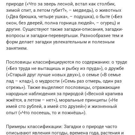
природе («Что за зверь лесной, встал как столбик,
зимой спит, а летом губит?», – медведь), о животных
(«Два брюшка, четыре ушка», – подушка), о быте («Без
окон, без дверей, полна горница людей», – огурец) и
другие. Существуют также загадки-описания, загадки-
вопросы и загадки-перевертыши. Разнообразие тем и
форм делает загадки увлекательным и полезным
занятием.
Пословицы классифицируются по содержанию: о труде
(«Без труда не вытащишь и рыбку из пруда»), о дружбе
(«Старый друг лучше новых двух»), о семье («В семье
лад – клад»), о мудрости («Семь раз отмерь, один раз
отрежь»). Также выделяют пословицы, отражающие
народные наблюдения за природой («Весной крапива
жжётся, а летом – нет»), моральные принципы («Не
имей сто рублей, а имей сто друзей») и жизненный
опыт («Что посеешь, то и пожнёшь»).
Примеры классификации: Загадки о природе часто
описывают явления погоды, времена года, растения и