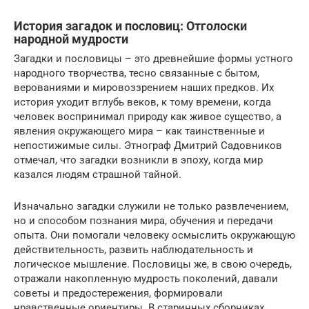
История загадок и пословиц: Отголоски
народной мудрости
Загадки и пословицы – это древнейшие формы устного
народного творчества, тесно связанные с бытом,
верованиями и мировоззрением наших предков. Их
история уходит вглубь веков, к тому времени, когда
человек воспринимал природу как живое существо, а
явления окружающего мира – как таинственные и
непостижимые силы. Этнограф Дмитрий Садовников
отмечал, что загадки возникли в эпоху, когда мир
казался людям страшной тайной.
Изначально загадки служили не только развлечением,
но и способом познания мира, обучения и передачи
опыта. Они помогали человеку осмыслить окружающую
действительность, развить наблюдательность и
логическое мышление. Пословицы же, в свою очередь,
отражали накопленную мудрость поколений, давали
советы и предостережения, формировали
нравственные ориентиры. В старинных сборниках