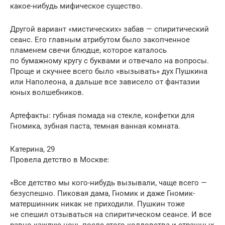
какое-нибудь мифическое существо.
Другой вариант «мистических» забав — спиритический
сеанс. Его главным атрибутом было закопченное
пламенем свечи блюдце, которое каталось
по бумажному кругу с буквами и отвечало на вопросы.
Проще и скучнее всего было «вызывать» дух Пушкина
или Наполеона, а дальше все зависело от фантазии
юных волшебников.
Артефакты: губная помада на стекле, конфетки для
Гномика, зубная паста, темная ванная комната.
Катерина, 29
Провела детство в Москве:
«Все детство мы кого-нибудь вызывали, чаще всего —
безуспешно. Пиковая дама, Гномик и даже Гномик-
матершинник никак не приходили. Пушкин тоже
не спешил отзываться на спиритическом сеансе. И все
равно каждую ночь после этого колдовства и страшных