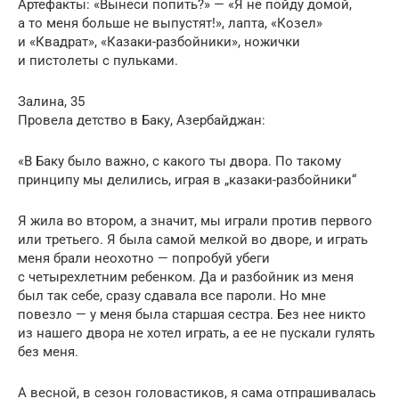
Артефакты: «Вынеси попить?» — «Я не пойду домой,
а то меня больше не выпустят!», лапта, «Козел»
и «Квадрат», «Казаки-разбойники», ножички
и пистолеты с пульками.
Залина, 35
Провела детство в Баку, Азербайджан:
«В Баку было важно, с какого ты двора. По такому
принципу мы делились, играя в „казаки-разбойники“
Я жила во втором, а значит, мы играли против первого
или третьего. Я была самой мелкой во дворе, и играть
меня брали неохотно — попробуй убеги
с четырехлетним ребенком. Да и разбойник из меня
был так себе, сразу сдавала все пароли. Но мне
повезло — у меня была старшая сестра. Без нее никто
из нашего двора не хотел играть, а ее не пускали гулять
без меня.
А весной, в сезон головастиков, я сама отпрашивалась