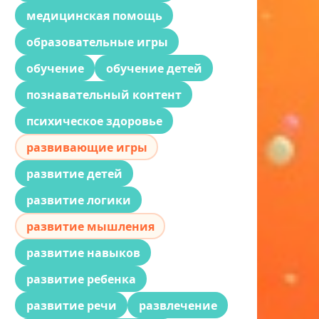
медицинская помощь
образовательные игры
обучение
обучение детей
познавательный контент
психическое здоровье
развивающие игры
развитие детей
развитие логики
развитие мышления
развитие навыков
развитие ребенка
развитие речи
развлечение