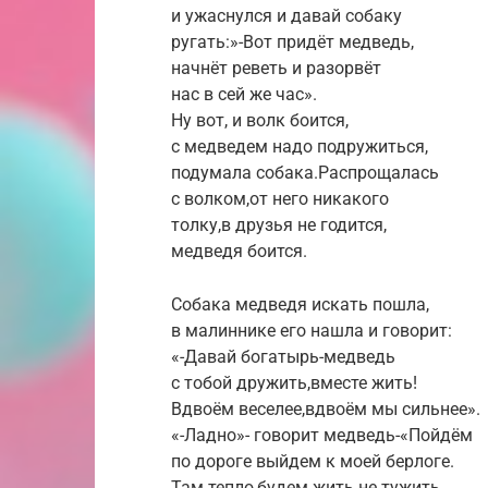
и ужаснулся и давай собаку
ругать:»-Вот придёт медведь,
начнёт реветь и разорвёт
нас в сей же час».
Ну вот, и волк боится,
с медведем надо подружиться,
подумала собака.Распрощалась
с волком,от него никакого
толку,в друзья не годится,
медведя боится.
Собака медведя искать пошла,
в малиннике его нашла и говорит:
«-Давай богатырь-медведь
с тобой дружить,вместе жить!
Вдвоём веселее,вдвоём мы сильнее».
«-Ладно»- говорит медведь-«Пойдём
по дороге выйдем к моей берлоге.
Там тепло,будем жить не тужить