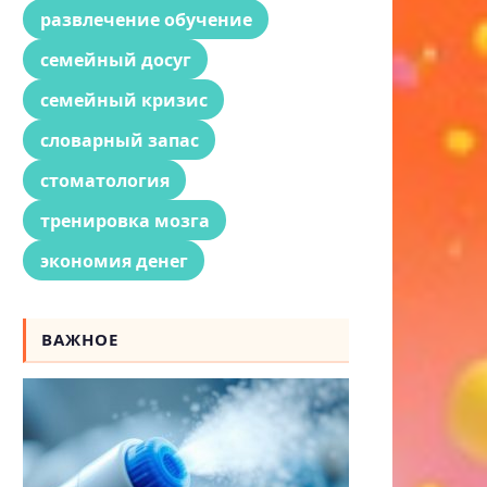
развлечение обучение
семейный досуг
семейный кризис
словарный запас
стоматология
тренировка мозга
экономия денег
ВАЖНОЕ