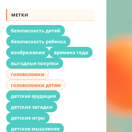
МЕТКИ
безопасность детей
безопасность ребенка
воображение
времена года
выгодные покупки
головоломки
головоломки детям
детская эрудиция
детские загадки
детские игры
детское мышление