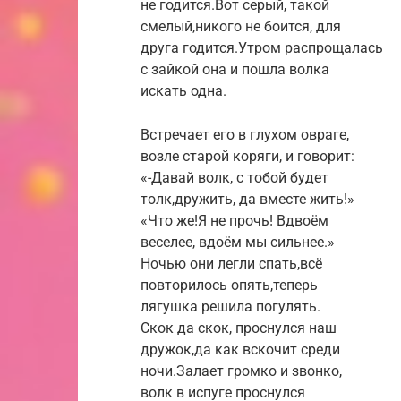
не годится.Вот серый, такой
смелый,никого не боится, для
друга годится.Утром распрощалась
с зайкой она и пошла волка
искать одна.
Встречает его в глухом овраге,
возле старой коряги, и говорит:
«-Давай волк, с тобой будет
толк,дружить, да вместе жить!»
«Что же!Я не прочь! Вдвоём
веселее, вдоём мы сильнее.»
Ночью они легли спать,всё
повторилось опять,теперь
лягушка решила погулять.
Скок да скок, проснулся наш
дружок,да как вскочит среди
ночи.Залает громко и звонко,
волк в испуге проснулся