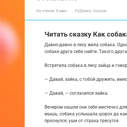
На чтение:
8 мин
Рубрика:
Сказки
Читать сказку Как собак
Давно-давно в лесу жила собака. Одн
собаке друга себе найти. Такого друга
Встретила собака в лесу зайца и говор
— Давай, зайка, с тобой дружить, вмес
— Давай, — согласился зайка.
Вечером нашли они себе местечко для
мышь, собака услышала шорох да как 
проснулся, уши от страха трясутся.