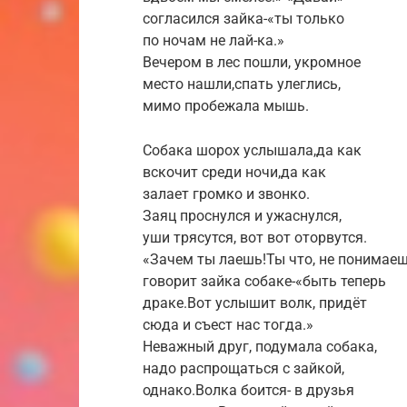
согласился зайка-«ты только
по ночам не лай-ка.»
Вечером в лес пошли, укромное
место нашли,спать улеглись,
мимо пробежала мышь.
Собака шорох услышала,да как
вскочит среди ночи,да как
залает громко и звонко.
Заяц проснулся и ужаснулся,
уши трясутся, вот вот оторвутся.
«Зачем ты лаешь!Ты что, не понимаеш
говорит зайка собаке-«быть теперь
драке.Вот услышит волк, придёт
сюда и съест нас тогда.»
Неважный друг, подумала собака,
надо распрощаться с зайкой,
однако.Волка боится- в друзья