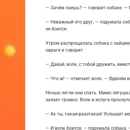
— Зачем лаешь? — говорит собаке. — В
— Неважный это друг, — подумала соба
не боится.
Утром распрощалась собака с зайцем 
овраге и говорит:
— Давай, волк, с тобой дружить, вмест
— Что ж! — отвечает волк. — Вдвоём в
Ночью легли они спать. Мимо лягушка
залает громко. Волк в испуге проснул
— Ах ты, такая-разэтакая! Услышит ме
— И волк боится, — подумала собака.