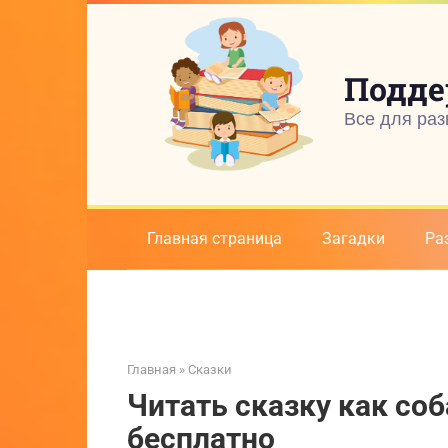
Перейти
к
контенту
Подде
Все для раз
Главная страница
Загадки
Ра
Главная
»
Сказки
Читать сказку как соб
бесплатно