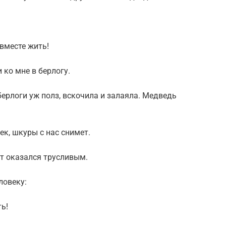
вместе жить!
 ко мне в берлогу.
ерлоги уж полз, вскочила и залаяла. Медведь
ек, шкуры с нас снимет.
от оказался трусливым.
ловеку:
ь!