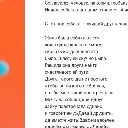
Согласился человек, накормил собаку,
Ночью собака лает, дом охраняет. А че
С тех пор собака — лучший друг челов
Жила была собака,в лесу
жила одна,однако не могу
сказать когда,давно это
было. В лесу ей скучно было.
Решила она друга найти,
счастливого ей пути.
Друга такого, да не простого,
чтобы он ни кого не боялся,
вот бы мне такой повстречался.
Мечтала собака, как вдруг
зайку повстречала однако
и говорит ему:»Давай дружить,
да вместе жить!Вдвоём веселее,
вдвоём мы смелее.» «Давай»-