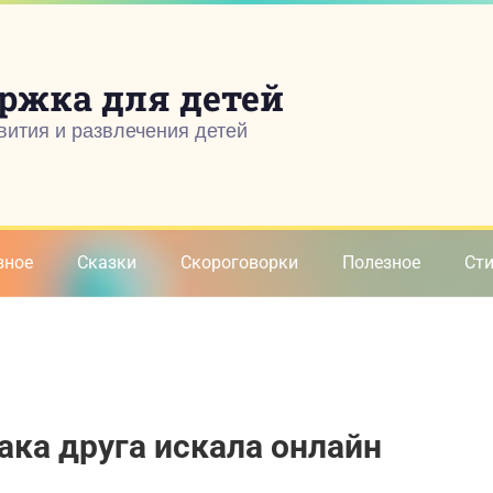
ржка для детей
вития и развлечения детей
зное
Сказки
Скороговорки
Полезное
Ст
ака друга искала онлайн