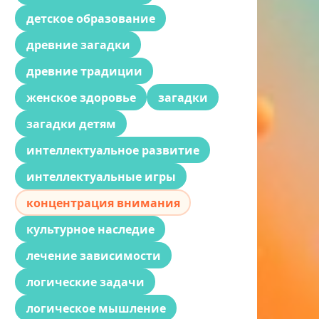
детское образование
древние загадки
древние традиции
женское здоровье
загадки
загадки детям
интеллектуальное развитие
интеллектуальные игры
концентрация внимания
культурное наследие
лечение зависимости
логические задачи
логическое мышление