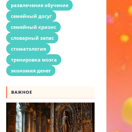
развлечение обучение
семейный досуг
семейный кризис
словарный запас
стоматология
тренировка мозга
экономия денег
ВАЖНОЕ