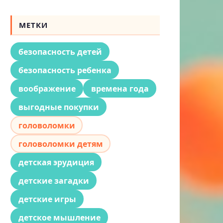
МЕТКИ
безопасность детей
безопасность ребенка
воображение
времена года
выгодные покупки
головоломки
головоломки детям
детская эрудиция
детские загадки
детские игры
детское мышление