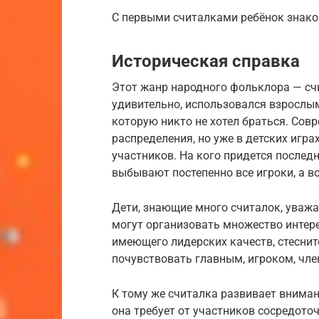
С первыми считалками ребёнок знако
Историческая справка
Этот жанр народного фольклора — счи
удивительно, использовался взрослым
которую никто не хотел браться. Со
распределения, но уже в детских игр
участников. На кого придется последн
выбывают постепенно все игроки, а во
Дети, знающие много считалок, уважа
могут организовать множество интерес
имеющего лидерских качеств, стеснит
почувствовать главным, игроком, чл
К тому же считалка развивает внимани
она требует от участников сосредото