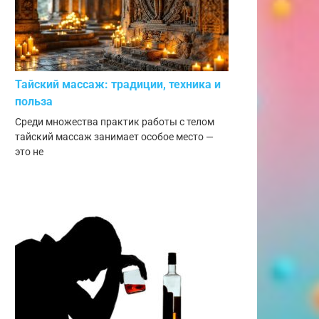
Тайский массаж: традиции, техника и
польза
Среди множества практик работы с телом
тайский массаж занимает особое место —
это не