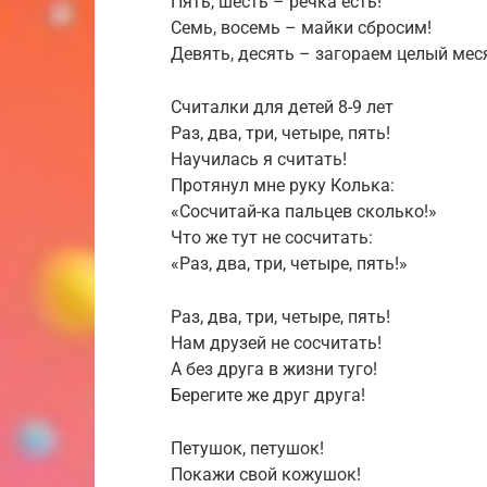
Пять, шесть – речка есть!
Семь, восемь – майки сбросим!
Девять, десять – загораем целый мес
Считалки для детей 8-9 лет
Раз, два, три, четыре, пять!
Научилась я считать!
Протянул мне руку Колька:
«Сосчитай-ка пальцев сколько!»
Что же тут не сосчитать:
«Раз, два, три, четыре, пять!»
Раз, два, три, четыре, пять!
Нам друзей не сосчитать!
А без друга в жизни туго!
Берегите же друг друга!
Петушок, петушок!
Покажи свой кожушок!