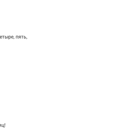
етыре, пять,
яц!