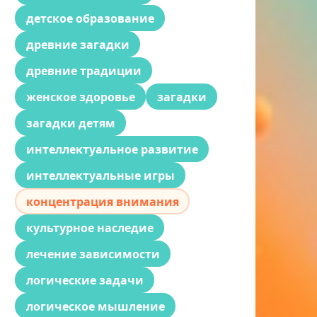
детское образование
древние загадки
древние традиции
женское здоровье
загадки
загадки детям
интеллектуальное развитие
интеллектуальные игры
концентрация внимания
культурное наследие
лечение зависимости
логические задачи
логическое мышление