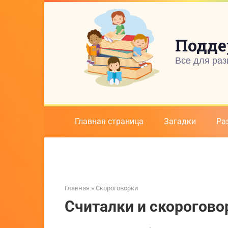
Перейти
к
контенту
Подде
Все для раз
Главная страница
Загадки
Ра
Главная
»
Скороговорки
Считалки и скорогово