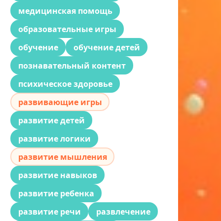
медицинская помощь
образовательные игры
обучение
обучение детей
познавательный контент
психическое здоровье
развивающие игры
развитие детей
развитие логики
развитие мышления
развитие навыков
развитие ребенка
развитие речи
развлечение