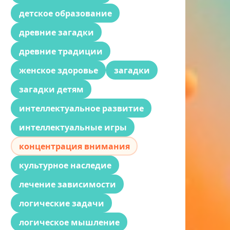
детское образование
древние загадки
древние традиции
женское здоровье
загадки
загадки детям
интеллектуальное развитие
интеллектуальные игры
концентрация внимания
культурное наследие
лечение зависимости
логические задачи
логическое мышление