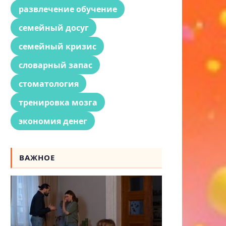
развлечение обучение
семейный досуг
семейный кризис
словарный запас
стоматология
тренировка мозга
экономия денег
ВАЖНОЕ