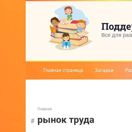
Перейти
к
контенту
Подде
Все для раз
Главная страница
Загадки
Ра
Главная
рынок труда