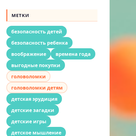
МЕТКИ
безопасность детей
безопасность ребенка
воображение
времена года
выгодные покупки
головоломки
головоломки детям
детская эрудиция
детские загадки
детские игры
детское мышление