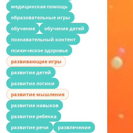
медицинская помощь
образовательные игры
обучение
обучение детей
познавательный контент
психическое здоровье
развивающие игры
развитие детей
развитие логики
развитие мышления
развитие навыков
развитие ребенка
развитие речи
развлечение