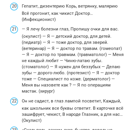
Гепатит, дизентерию Корь, ветрянку, малярию
Всё прогонит, как чикист Доктор…
(Инфекционист)
— Я лечу болезни глаз, Пропишу очки для вас.
(окулист) — Я — детский доктор, для детей.
(педиатр) — Я — тоже доктор, для зверей.
(ветеринар) — Я — доктор по травам. (гомеопат)
— Я — доктор по травмам. (травматолог) — Меня
не каждый любит — Чиню-латаю зубы.
(стоматолог) — Я нужен для беззубых — Делаю
зубы — дорого-любо. (протезист) — Я — доктор
тоже — Специалист по коже. (дерматолог) —
Меня вы назовете как ? — Я по операциям
мастак. (хирург)
Он не садист, в глаз лампой посветит, Каждый,
как школьник все буквы ответит. В карточке всё
зашифрует, чекист, В народе Глазник, а для нас…
(Окулист)