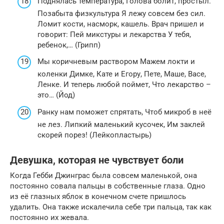
Поднялась температура, Голова болит, простыл.
Позабыта физкультура Я лежу совсем без сил.
Ломит кости, насморк, кашель. Врач пришел и
говорит: Пей микстуры и лекарства У тебя,
ребенок,… (Грипп)
Мы коричневым раствором Мажем локти и
коленки Димке, Кате и Егору, Пете, Маше, Васе,
Ленке. И теперь любой поймет, Что лекарство –
это… (Йод)
Ранку нам поможет спрятать, Чтоб микроб в неё
не лез. Липкий маленький кусочек, Им заклей
скорей порез! (Лейкопластырь)
Девушка, которая не чувствует боли
Когда Гебби Джинграс была совсем маленькой, она
постоянно совала пальцы в собственные глаза. Одно
из её глазных яблок в конечном счете пришлось
удалить. Она также искалечила себе три пальца, так как
постоянно их жевала.