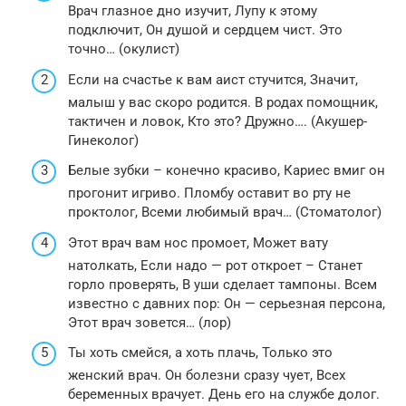
Врач глазное дно изучит, Лупу к этому
подключит, Он душой и сердцем чист. Это
точно… (окулист)
Если на счастье к вам аист стучится, Значит,
малыш у вас скоро родится. В родах помощник,
тактичен и ловок, Кто это? Дружно…. (Акушер-
Гинеколог)
Белые зубки – конечно красиво, Кариес вмиг он
прогонит игриво. Пломбу оставит во рту не
проктолог, Всеми любимый врач… (Стоматолог)
Этот врач вам нос промоет, Может вату
натолкать, Если надо — рот откроет – Станет
горло проверять, В уши сделает тампоны. Всем
известно с давних пор: Он — серьезная персона,
Этот врач зовется… (лор)
Ты хоть смейся, а хоть плачь, Только это
женский врач. Он болезни сразу чует, Всех
беременных врачует. День его на службе долог.