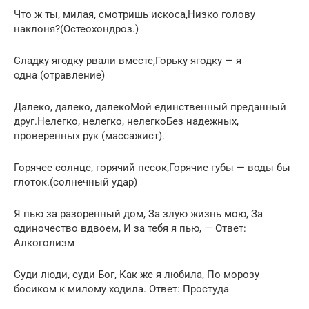
Что ж ты, милая, смотришь искоса,Низко голову
наклоня?(Остеохондроз.)
Сладку ягодку рвали вместе,Горьку ягодку — я
одна (отравление)
Далеко, далеко, далекоМой единственный преданный
друг.Нелегко, нелегко, нелегкоБез надежных,
проверенных рук (массажист).
Горячее солнце, горячий песок,Горячие губы — воды бы
глоток.(солнечный удар)
Я пью за разоренный дом, За злую жизнь мою, За
одиночество вдвоем, И за тебя я пью, — Ответ:
Алкоголизм
Суди люди, суди Бог, Как же я любила, По морозу
босиком к милому ходила. Ответ: Простуда