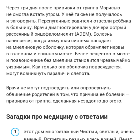
Через три дня после прививки от гриппа Мэрисью
не смогла встать утром. У неё также не получалось
и заговорить. Перепуганные родители отвезли ребёнка
в больницу. Врачи диагностировали у дочери острый
рассеянный энцефаломиелит (ADEM). Болезнь
начинается, когда иммунная система нападает
на миелиновую оболочку, которая обрамляет нервы
в головном и спинном мозге. Белое вещество в мозге
и позвоночнике без миелина становится чрезвычайно
уязвимым. Как только эта оболочка повреждается,
могут возникнуть паралич и слепота.
Врачи не могут подтвердить или опровергнуть
обвинение родителей в том, что причина её болезни —
прививка от гриппа, сделанная незадолго до этого.
Загадки про медицину с ответами
Этот дом многоэтажный Чистый, светлый, очень
важный. Встретишь разных здесь врачей. Лечат