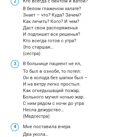
Кто всегда с бинтом и ватой?
В белом глаженом халате?
Знает – что? Куда? Зачем?
Как лечить? Кого? И чем?
Даст свои распоряженья
И подпишет все решенья?
Кто всегда готов с утра?
Это старшая…
(сестра)
В больнице пациент не ел,
То был в ознобе, то потел:
Он в холода без шапки был –
И на ветру легко простыл.
Как огнедышащий пожар,
Больного мучил ночью жар.
С ним рядом с ночи до утра
Несла дежурство…
(Медсестра)
Мне поставила вчера
Два укола…