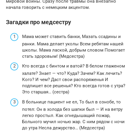
мировой войны. Сразу после травмы она внезапно
начала говорить с немецким акцентом.
Загадки про медсестру
Мама может ставить банки, Мазать ссадины и
ранки. Мама делает уколы Всем ребятам нашей
школы. Мама лаской, добрым словом Помогает
стать здоровым! (Медсестра)
Кто всегда с бинтом и ватой? В белом глаженом
халате? Знает — что? Куда? Зачем? Как лечить?
Кого? И чем? Даст свои распоряженья И
подпишет все решенья? Кто всегда готов с утра?
Это старшая… (сестра)
В больнице пациент не ел, То был в ознобе, то
потел: Он в холода без шапки был — И на ветру
легко простыл. Как огнедышащий пожар,
Больного мучил ночью жар. С ним рядом с ночи
до утра Несла дежурство… (Медсестра)