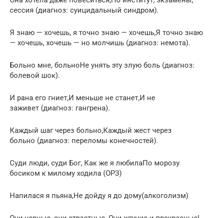
сессия (диагноз: суицидальный синдром).
Я знаю — хочешь, я точно знаю — хочешь,Я точно знаю
— хочешь, хочешь — но молчишь (диагноз: немота).
Больно мне, больноНе унять эту злую боль (диагноз:
болевой шок).
И рана его гниет,И меньше не станет,И не
заживет (диагноз: гангрена).
Каждый шаг через больно,Каждый жест через
больно (диагноз: переломы конечностей).
Суди люди, суди Бог, Как же я любилаПо морозу
босиком к милому ходила (ОРЗ)
Напилася я пьяна,Не дойду я до дому(алкоголизм)
Очи черные, очи страстные, Очи жгучие и прекрасные!