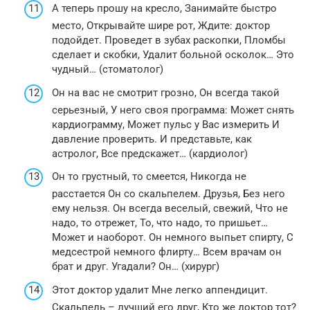
А теперь прошу на кресло, Занимайте быстро
место, Открывайте шире рот, Ждите: доктор
подойдет. Проведет в зубах раскопки, Пломбы
сделает и скобки, Удалит больной осколок… Это
чудный… (стоматолог)
Он на вас не смотрит грозно, Он всегда такой
серьезный, У него своя программа: Может снять
кардиограмму, Может пульс у Вас измерить И
давление проверить. И представьте, как
астролог, Все предскажет… (кардиолог)
Он то грустный, то смеется, Никогда не
расстается Он со скальпелем. Друзья, Без него
ему нельзя. Он всегда веселый, свежий, Что не
надо, то отрежет, То, что надо, то пришьет…
Может и наоборот. Он немного выпьет спирту, С
медсестрой немного флирту… Всем врачам он
брат и друг. Угадали? Он… (хирург)
Этот доктор удалит Мне легко аппендицит.
Скальпель – лучший его друг, Кто же доктор тот?