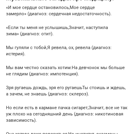
«И мое сердце остановилось,Мое сердце
замерло» (диагноз: сердечная недостаточность).
«Если ты меня не услышишь,Значит, наступила
зима» (диагноз: отит).
Мы гуляли с тобой,Я ревела, ох, ревела (диагноз:
истерия).
Мы вам честно сказать хотим:На девчонок мы больше
не глядим (диагноз: импотенция).
Зря ругаешь дождь, зря его ругаешьТы стоишь и ждешь,
а зачем, не знаешь (диагноз: склероз).
Но если есть в кармане пачка сигарет,Значит, все не так
уж плохо на сегодняшний день (диагноз: никотиновая
зависимость).
Она хотела даже повеситься,Но институт, экзамены,