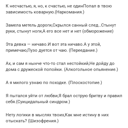
К несчастью, я, но, к счастью, не одинПопал в твою
зависимость коварную.(Наркомания.)
Замела метель дороги,Скрылся санный след…Стынут
руки, стынут ноги,А его все нет и нет (обморожение)
Эта девка — ничаво.И вот эта ничаво.А у этой,
примечаю,Пузо дуется от чаю. (Переедание.)
Ах, и сам я нынче что-то стал нестойкий,Не дойду до
дома с дружеской попойки. (Алкогольное опьянение.)
А я милого узнаю по походке. (Плоскостопие.)
Я пытался уйти от любви,Я брал острую бритву и правил
себя.(Суицидальный синдром.)
Нету логики в мыслях твоих,Как мне истину в них
отыскать? (Шизофрения.)