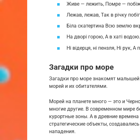
Живе — лежить, Помре — побіжи
Лежав, лежав, Так в річку побіг.
Біла скатертина Всю землю вкр
На дворі горою, А в хаті водою.
Ні відерця, ні пензля, Ні рук, А
Загадки про море
Загадки про море знакомят малышей
морей и их обитателями.
Морей на планете много — это и Черно
многие другие. В современном мире б
курортные зоны. А в древние времен
стратегические объекты, создавалис
нападения.