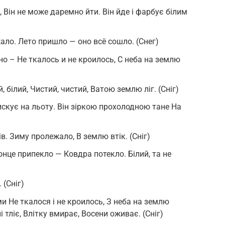
 Він не може даремно йти. Він йде і фарбує білим
ло. Лето пришло — оно всё сошло. (Снег)
о – Не ткалось и не кроилось, С неба на землю
й, білий, Чистий, чистий, Ватою землю ліг. (Сніг)
лискує на льоту. Він зіркою прохолодною тане На
ів. Зиму пролежало, В землю втік. (Сніг)
нце припекло — Ковдра потекло. Білий, та не
 (Сніг)
и Не ткалося і не кроилось, З неба на землю
 тліє, Влітку вмирає, Восени оживає. (Сніг)