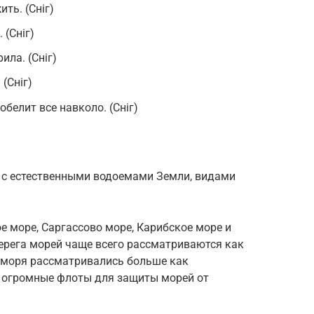
ть. (Сніг)
 (Сніг)
ила. (Сніг)
 (Сніг)
 побелит все навколо. (Сніг)
 с естественными водоемами Земли, видами
е море, Саргасcово море, Карибское море и
ерега морей чаще всего рассматриваются как
а моря рассматривались больше как
ь огромные флоты для защиты морей от