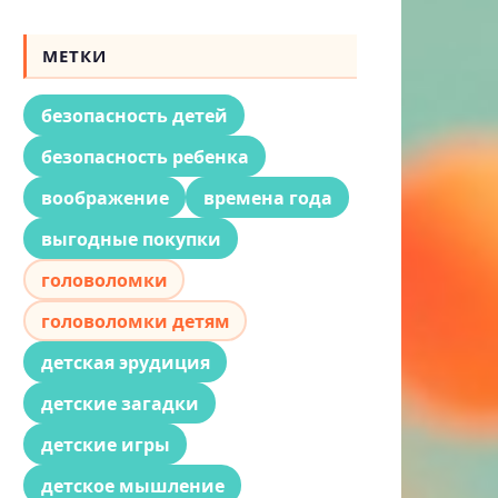
МЕТКИ
безопасность детей
безопасность ребенка
воображение
времена года
выгодные покупки
головоломки
головоломки детям
детская эрудиция
детские загадки
детские игры
детское мышление