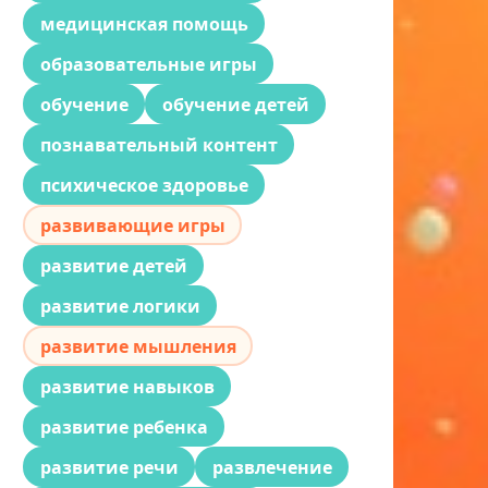
медицинская помощь
образовательные игры
обучение
обучение детей
познавательный контент
психическое здоровье
развивающие игры
развитие детей
развитие логики
развитие мышления
развитие навыков
развитие ребенка
развитие речи
развлечение