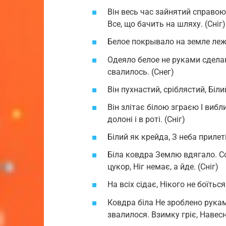
Він весь час зайнятий справою,
Все, що бачить на шляху. (Сніг)
Белое покрывало на земле лежа
Одеяло белое не руками сделан
свалилось. (Снег)
Він пухнастий, сріблястий, Біли
Він злітає білою зграєю І виб
долоні і в роті. (Сніг)
Білий як крейда, З неба прилет
Біла ковдра Землю вдягало. Со
цукор, Ніг немає, а йде. (Сніг)
На всіх сідає, Нікого не боїться.
Ковдра біла Не зроблено рукам
звалилося. Взимку гріє, Навесні