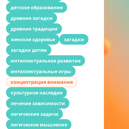
детское образование
древние загадки
древние традиции
женское здоровье
загадки
загадки детям
интеллектуальное развитие
интеллектуальные игры
концентрация внимания
культурное наследие
лечение зависимости
логические задачи
логическое мышление