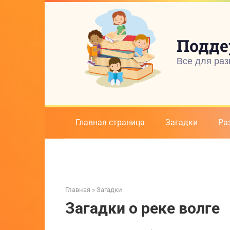
Перейти
к
контенту
Подде
Все для раз
Главная страница
Загадки
Ра
Главная
»
Загадки
Загадки о реке волге