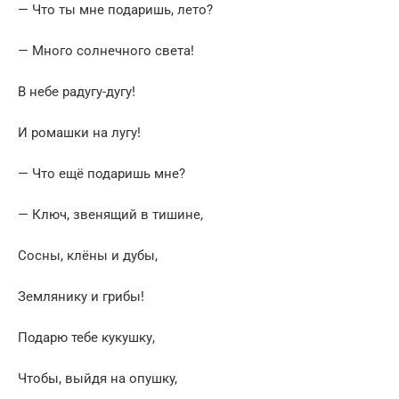
— Что ты мне подаришь, лето?
— Много солнечного света!
В небе pадyгy-дyгy!
И ромашки на лyгy!
— Что ещё подаришь мне?
— Ключ, звенящий в тишине,
Сосны, клёны и дубы,
Землянику и грибы!
Подарю тебе кукушку,
Чтобы, выйдя на опyшкy,