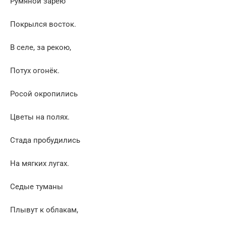
Румяной зарёю
Покрылся восток.
В селе, за рекою,
Потух огонёк.
Росой окропились
Цветы на полях.
Стада пробудились
На мягких лугах.
Седые туманы
Плывут к облакам,