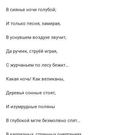
В сиянье ночи голубой;
И только песня, замирая,
В уснувшем воздухе звучит,
Да ручеек, струёй играя,
С журчаньем по лесу бежит…
Какая ночь! Как великаны,
Деревья сонные стоят,
И изумрудные поляны
В глубокой мгле безмолвно спят…
В капризных, странных очертаниях