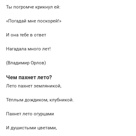
Ты погpомче кpикнyл ей:
«Погадай мне поскорей!»
И она тебе в ответ
Нагадала много лет!
(Владимир Орлов)
Чем пахнет лето?
Лето пахнет земляникой,
Тёплым дождиком, клубникой.
Пахнет лето огурцами
И душистыми цветами,