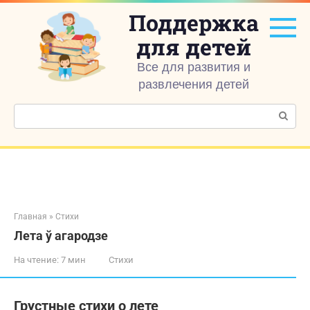
Перейти
Поддержка
к
контенту
для детей
Все для развития и
развлечения детей
Поиск:
Главная
»
Стихи
Лета ў агародзе
На чтение:
7 мин
Стихи
Грустные стихи о лете