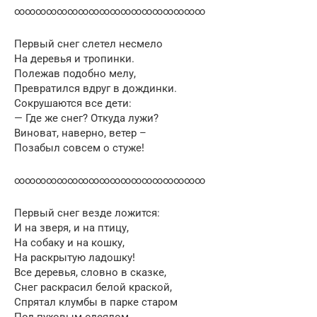
∞∞∞∞∞∞∞∞∞∞∞∞∞∞∞∞∞∞
Первый снег слетел несмело
На деревья и тропинки.
Полежав подобно мелу,
Превратился вдруг в дождинки.
Сокрушаются все дети:
— Где же снег? Откуда лужи?
Виноват, наверно, ветер –
Позабыл совсем о стуже!
∞∞∞∞∞∞∞∞∞∞∞∞∞∞∞∞∞∞
Первый снег везде ложится:
И на зверя, и на птицу,
На собаку и на кошку,
На раскрытую ладошку!
Все деревья, словно в сказке,
Снег раскрасил белой краской,
Спрятал клумбы в парке старом
Под пуховым одеялом,