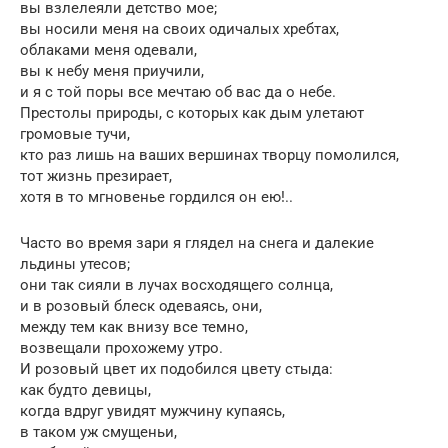
вы взлелеяли детство мое;
вы носили меня на своих одичалых хребтах,
облаками меня одевали,
вы к небу меня приучили,
и я с той поры все мечтаю об вас да о небе.
Престолы природы, с которых как дым улетают
громовые тучи,
кто раз лишь на ваших вершинах творцу помолился,
тот жизнь презирает,
хотя в то мгновенье гордился он ею!..
Часто во время зари я глядел на снега и далекие
льдины утесов;
они так сияли в лучах восходящего солнца,
и в розовый блеск одеваясь, они,
между тем как внизу все темно,
возвещали прохожему утро.
И розовый цвет их подобился цвету стыда:
как будто девицы,
когда вдруг увидят мужчину купаясь,
в таком уж смущеньи,