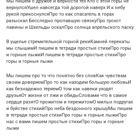
Мы пишем о дружбе и верности тех Кто с этой горы не
вернулсяУшел навсегда той дорогой наверх И к небу
рукой прикоснулсяПро то как спасатель в горах
разыскал Бесследно пропавшую связкуПро грохот
лавины и Шхельды оскалПро солнца апрельского ласку
В ущелье стремительной горной рекиКамней перекаты
мы слышимИ пишем в тетради простые стихиПро горы
и горные лыжиИ пишем в тетради простые стихиПро
горы и горные лыжи
Мы пишем про то что понятно без словКак чувствам
своим доверяемПро то как находим большую любовьИ
как безнадежно теряемО том как навеки уходят
друзьяОт жизни от лжи и обидыСловами что в самое
сердце разятО прожитом и пережитомО милых подругах
и буйстве стихийПро неба бездонного крышуМы пишем
в тетради простые стихиПро горы и горные лыжиПро
нас с вами пишем простые стихиПро горы и горные
лыжи