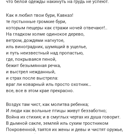
что белой одежды накинуть на грудь не успеют.
Как я любил твои бури, Кавказ!
те пустынные громкие бури,
которым пещеры как стражи ночей отвечают!..
На гладком холме одинокое дерево,
ветром, дождями нагнутое,
иль виноградник, шумящий в ущелье,
и путь неизвестный над пропастью,
где, покрываяся пеной,
бежит безымянная речка,
и выстрел нежданный,
и страх после выстрела:
враг ли коварный иль просто охотник…
все, все в этом крае прекрасно.
Воздух там чист, как молитва ребенка;
И люди как вольные птицы живут беззаботно;
Война их стихия; и в смуглых чертах их душа говорит.
В дымной сакле, землей иль сухим тростником
Покровенной, таятся их жены и девы и чистят оружье,