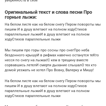
уверенность в себе
Оригинальный текст и слова песни Про
горные лыжи:
На белом листе как на белом снегу Пером повороты мы
пишем И в душу влетают на полном ходуСтихов
параллельные лыжиИ в душу влетают на полном
ходуСтихов параллельные лыжи
Мы пишем про горы про сосны про снегПро неба
бездонного крышуИ в рифмах навечно останутся теКто
несся по снегу на лыжах!С кем в трещину вместе
сорвавшись летелИ смерти дыхание слышалО тех кто
домой уезжать не хотел Про Вовку, Валерку и Мишу!
На белом листе как на белом снегу Пером повороты мы
пишем И в душу влетают на полном ходуСтихов
параллельные лыжиИ в душу влетают на полном
ходуСтихов параллельные лыжи