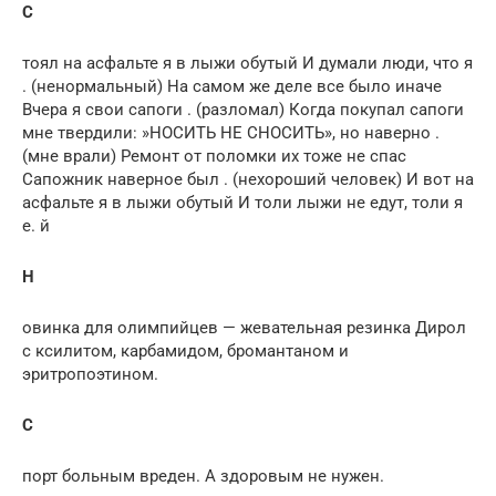
С
тоял на асфальте я в лыжи обутый И думали люди, что я
. (ненормальный) На самом же деле все было иначе
Вчера я свои сапоги . (разломал) Когда покупал сапоги
мне твердили: »НОСИТЬ НЕ СНОСИТЬ», но наверно .
(мне врали) Ремонт от поломки их тоже не спас
Сапожник наверное был . (нехороший человек) И вот на
асфальте я в лыжи обутый И толи лыжи не едут, толи я
е. й
Н
овинка для олимпийцев — жевательная резинка Дирол
с ксилитом, карбамидом, бромантаном и
эритропоэтином.
С
порт больным вреден. А здоровым не нужен.