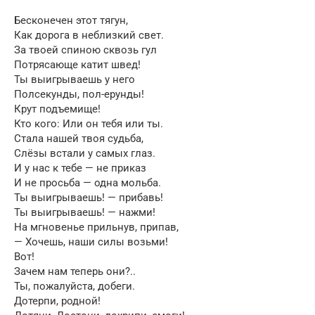
Бесконечен этот тягун,
Как дорога в неблизкий свет.
За твоей спиною сквозь гул
Потрясающе катит швед!
Ты выигрываешь у него
Полсекунды, пол-ерунды!
Крут подъемище!
Кто кого: Или он тебя или ты.
Стала нашей твоя судьба,
Слёзы встали у самых глаз.
И у нас к тебе — не приказ
И не просьба — одна мольба.
Ты выигрываешь! — прибавь!
Ты выигрываешь! — нажми!
На мгновенье прильнув, припав,
— Хочешь, наши силы возьми!
Вот!
Зачем нам теперь они?..
Ты, пожалуйста, добеги.
Дотерпи, родной!