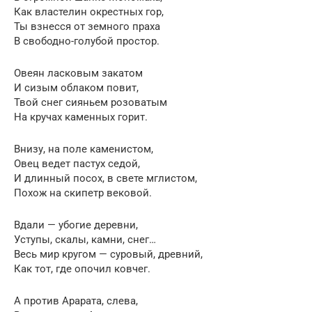
Как властелин окрестных гор,
Ты взнесся от земного праха
В свободно-голубой простор.
Овеян ласковым закатом
И сизым облаком повит,
Твой снег сияньем розоватым
На кручах каменных горит.
Внизу, на поле каменистом,
Овец ведет пастух седой,
И длинный посох, в свете мглистом,
Похож на скипетр вековой.
Вдали — убогие деревни,
Уступы, скалы, камни, снег…
Весь мир кругом — суровый, древний,
Как тот, где опочил ковчег.
А против Арарата, слева,