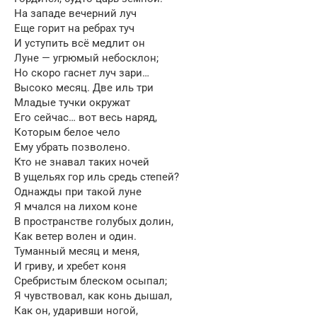
На западе вечерний луч
Еще горит на ребрах туч
И уступить всё медлит он
Луне — угрюмый небосклон;
Но скоро гаснет луч зари…
Высоко месяц. Две иль три
Младые тучки окружат
Его сейчас… вот весь наряд,
Которым белое чело
Ему убрать позволено.
Кто не знавал таких ночей
В ущельях гор иль средь степей?
Однажды при такой луне
Я мчался на лихом коне
В пространстве голубых долин,
Как ветер волен и один.
Туманный месяц и меня,
И гриву, и хребет коня
Сребристым блеском осыпал;
Я чувствовал, как конь дышал,
Как он, ударивши ногой,