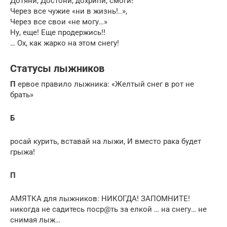
Дотяни, Достони, дохрипи, смоги!
Через все чужие «ни в жизнь!..»,
Через все свои «не могу…»
Ну, еще! Еще продержись!!
… Ох, как жарко на этом снегу!
Статусы лыжников
П
ервое правило лыжника: «Желтый снег в рот не
брать»
Б
росай курить, вставай на лыжи, И вместо рака будет
грыжа!
П
АМЯТКА для лыжников: НИКОГДА! ЗАПОМНИТЕ!
никогда не садитесь поср@ть за елкой … на снегу… не
снимая лыж…