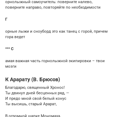
орнолыжный самоучитель: поверните налево,
поверните направо, повторяйте по необходимости
Г
орные лыжи и сноуборд это как танец с горой, причем
гора ведет
***
С
амая важная часть горнолыжной экипировки – твои
мозги
К Арарату (В. Брюсов)
Благодарю, священный Хронос!
Ты двинул дней бесценных ряд, —
И предо мной свой белый конус
Ты высишь, старый Арарат,
В огромной шапке Мономаха,