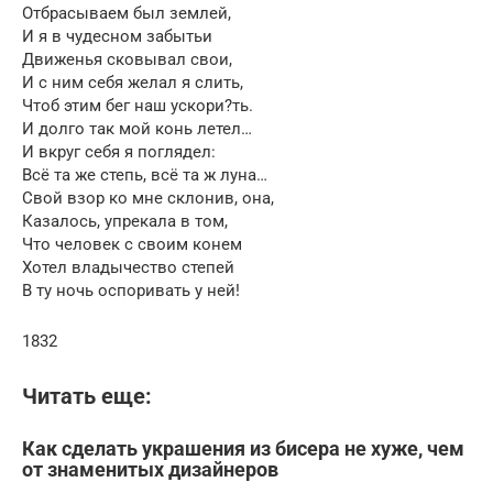
Отбрасываем был землей,
И я в чудесном забытьи
Движенья сковывал свои,
И с ним себя желал я слить,
Чтоб этим бег наш ускори?ть.
И долго так мой конь летел…
И вкруг себя я поглядел:
Всё та же степь, всё та ж луна…
Свой взор ко мне склонив, она,
Казалось, упрекала в том,
Что человек с своим конем
Хотел владычество степей
В ту ночь оспоривать у ней!
1832
Читать еще:
Как сделать украшения из бисера не хуже, чем
от знаменитых дизайнеров