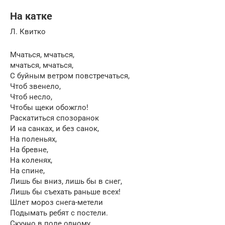
На катке
Л. Квитко
Мчаться, мчаться,
мчаться, мчаться,
С буйным ветром повстречаться,
Чтоб звенело,
Чтоб несло,
Чтобы щеки обожгло!
Раскатиться спозоранок
И на санках, и без санок,
На поленьях,
На бревне,
На коленях,
На спине,
Лишь бы вниз, лишь бы в снег,
Лишь бы съехать раньше всех!
Шлет мороз снега-метели
Подымать ребят с постели.
Скучно в поле одному,