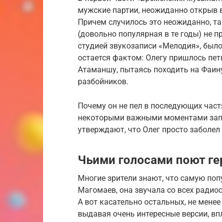
мужские партии, неожиданно открыв в
Причем случилось это неожиданно, т
(довольно популярная в те годы) не п
студией звукозаписи «Мелодия», было
остается фактом: Олегу пришлось петь
Атаманшу, пытаясь походить на Фаину
разбойников.
Почему он не пел в последующих част
некоторыми важными моментами запи
утверждают, что Олег просто заболел
Чьими голосами поют г
Многие зрители знают, что самую по
Магомаев, она звучала со всех радиос
А вот касательно остальных, не менее
выдавая очень интересные версии, вп