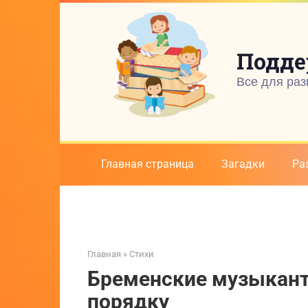
Перейти
к
контенту
Подде
Все для раз
Главная страница
Загадки
Ра
Главная
»
Стихи
Бременские музыкант
порядку