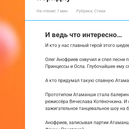
На чтение:
7 мин
Рубрика:
Стихи
И ведь что интересно…
И кто у нас главный герой этого шеде
Олег Анофриев озвучил и спел песни 
Принцессы и Осла. Глубочайшее ему сп
А кто придумал такую славную Атам
Прототипом Атаманши стала балерина
режиссёра Вячеслава Котёночкина. И 
зажигательное танцевальное шоу на б
Анофриев, записывая партии Атаманш