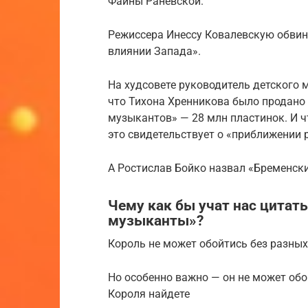
Фаины Раневской.
Режиссера Инессу Ковалевскую обвин
влиянии Запада».
На худсовете руководитель детского 
что Тихона Хренникова было продано 
музыкантов» — 28 млн пластинок. И ч
это свидетельствует о «приближении р
А Ростислав Бойко назвал «Бременск
Чему как бы учат нас цитат
музыканты»?
Король не может обойтись без разны
Но особенно важно — он не может обо
Короля найдете