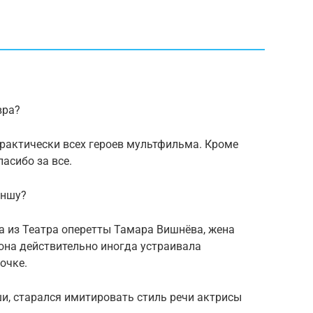
вра?
практически всех героев мультфильма. Кроме
асибо за все.
аншу?
 из Театра оперетты Тамара Вишнёва, жена
она действительно иногда устраивала
очке.
и, старался имитировать стиль речи актрисы