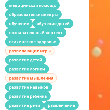
медицинская помощь
образовательные игры
обучение
обучение детей
познавательный контент
психическое здоровье
развивающие игры
развитие детей
развитие логики
развитие мышления
развитие навыков
развитие ребенка
развитие речи
развлечение