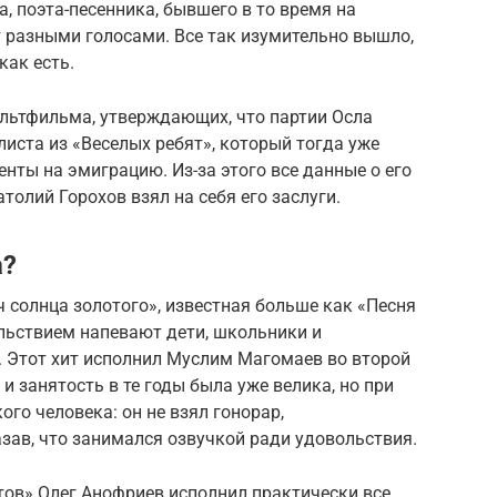
, поэта-песенника, бывшего в то время на
т разными голосами. Все так изумительно вышло,
как есть.
ультфильма, утверждающих, что партии Осла
листа из «Веселых ребят», который тогда уже
нты на эмиграцию. Из-за этого все данные о его
атолий Горохов взял на себя его заслуги.
а?
 солнца золотого», известная больше как «Песня
ольствием напевают дети, школьники и
 Этот хит исполнил Муслим Магомаев во второй
и занятость в те годы была уже велика, но при
ого человека: он не взял гонорар,
азав, что занимался озвучкой ради удовольствия.
тов» Олег Анофриев исполнил практически все