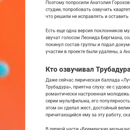
Поэтому попросили Анатолия Горохова
студии, попробовать озвучить кварте
что решили не исправлять и оставить 
Есть еще одна версия поклонников м
звучат голосом Леонида Бергмана, со
покинул состав группы и подал докуме
участии в проекте были удалены, а Ан
Кто озвучивал Трубадур
Даже сейчас лирическая баллада «Луч
Трубадура», приятна слуху: ее с удов
романтически настроенная молодежь.
серии мультфильма, его популярность 
этом он сделал жест, достойный велик
причитающийся ему за эту работу, ск
В первой части «Бременских музыкан