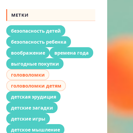
МЕТКИ
безопасность детей
безопасность ребенка
воображение
времена года
выгодные покупки
головоломки
головоломки детям
детская эрудиция
детские загадки
детские игры
детское мышление