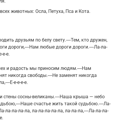
ля.
всех животных: Осла, Петуха, Пса и Кота.
одить друзьям по белу свету.―Тем, кто дружен,
оги дороги,―Нам любые дороги дороги.―Ла-ла-
-е-е.
мех и радость мы приносим людям.―Нам
ят никогда свободы.―Не заменят никогда
а,―Е-е-е-е-е.
и стены сосны-великаны.―Наша крыша — небо
судьбою,―Наше счастье жить такой судьбою.―Ла-
Ла-ла-ла-ла-ла, ла-ла-ла-ла-ла, ла-ла-ла,―Ла-ла-ла-
е.