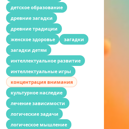
детское образование
древние загадки
древние традиции
женское здоровье
загадки
загадки детям
интеллектуальное развитие
интеллектуальные игры
концентрация внимания
культурное наследие
лечение зависимости
логические задачи
логическое мышление