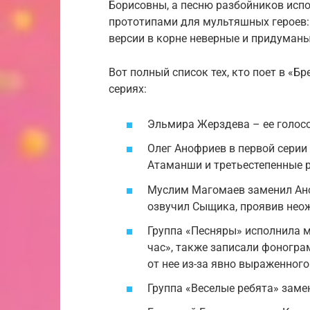
Борисовны, а песню разбойников испо
прототипами для мультяшных героев: 
версии в корне неверные и придуман
Вот полный список тех, кто поет в «
сериях:
Эльмира Жерздева – ее голосо
Олег Анофриев в первой серии
Атаманши и третьестепенные р
Муслим Магомаев заменил Ано
озвучил Сыщика, проявив нео
Группа «Песняры» исполнила м
час», также записали фоногра
от нее из-за явно выраженного
Группа «Веселые ребята» зам