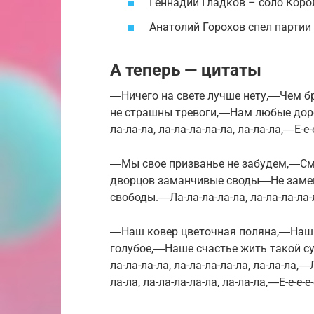
Геннадий Гладков – соло Коро
Анатолий Горохов спел партии 
А теперь — цитаты
―Ничего на свете лучше нету,―Чем бр
не страшны тревоги,―Нам любые дор
ла-ла-ла, ла-ла-ла-ла-ла, ла-ла-ла,―Е-е-е
―Мы свое призванье не забудем,―С
дворцов заманчивые своды―Не замен
свободы.―Ла-ла-ла-ла-ла, ла-ла-ла-ла-л
―Наш ковер цветочная поляна,―Наш
голубое,―Наше счастье жить такой 
ла-ла-ла-ла, ла-ла-ла-ла-ла, ла-ла-ла,―
ла-ла, ла-ла-ла-ла-ла, ла-ла-ла,―Е-е-е-е-