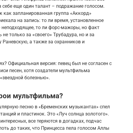
 себе еще один талант – подражание голосом.
ак как запланированная группа «Аккорд»
риехала на запись: то ли время, установленное
 неподходящее, то ли форс-мажоры, но факт
 не только за «своего» Трубадура, но и за
 Раневскую, а также за охранников и
ях? Официальная версия: певец был не согласен с
си песен, хотя создатели мультфильма
 «звездной болезнью».
ерои мультфильма?
пулярную песню в «Бременских музыкантах» спел
танций и пластинок. Это «Луч солнца золотого».
 интересных, все теряются в догадках, подчас
лоть до таких, что Принцесса пела голосом Аллы