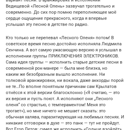
Ведищевой «Лесной Олень» зазвучал трогательно и
современно. До сих пор помню переполняющее моё
сердце ощущение прекрасного, когда я впервые
услышал эту песню в детстве по радио.
Кто только не перепевал «Лесного Оленя» потом! В
советское время песню достойно исполняла Людмила
Сенчина. А вот самую ужасающую версию я услышал в
исполнении группы ПРИКЛЮЧЕНИЯ ЭЛЕКТРОНИКОВ.
Сама идея группы — исполнить старые детские песни в
современной рок-манере — была мне близка, но
каким же безобразным вышло исполнение. Ни
толковой аранжировки, ни вокала, даже аккорды порой
не те…По вполне понятным причинам сам Крылатов
отнёсся к этой версии благосклонно («Я считаю, — это
их версия и пусть поют. А исполняют они „Лесного
оленя“ со страстью, с темпераментом! Меня это
трогает»), но мне ничего не мешает сказать: это
обычная халява, паразитирующая на любимых песнях. И
никакие отговорки в духе — это панк — тут не пройдут.
Вот Егор Летов: сумел же исполнить «Солнце взойдёт»