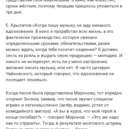
представляя себя Мироновым. В кино, как известно,
сроки жёсткие, поэтому творцам пришлось уложиться в
три дня.
Е. Крылатов:«Когда пишу музыку, не жду никакого
вдохновения. В кино я проработал всю жизнь, а это
фактически производство, которое связано
определенными сроками, обязательствами, разве
можно ждать, когда тебя посетит озарение? Я должен
сесть за рояль и выдать свою продукцию — мелодию. И
никого не интересует, есть ли у меня настроение,
желание писать музыку, или нет. Я часто цитирую
Чайковского, который говорил, что вдохновение не
посещает ленивых».
Когда песня была представлена Миронову, тот изрядно
огорчил Энтина, заявив, что песня звучит слишком
игриво и легкомысленно (актёр, видимо, устал от
комедийного амплуа). «А вы в курсе, что мой герой в
конце погибает?» — говорил Миронов. — «Это же надо
как-то отразить». Тогда, в результате мозгового штурма,