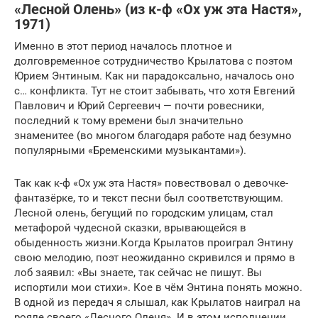
«Лесной Олень» (из к-ф «Ох уж эта Настя»,
1971)
Именно в этот период началось плотное и
долговременное сотрудничество Крылатова с поэтом
Юрием Энтиным. Как ни парадоксально, началось оно
с… конфликта. Тут не стоит забывать, что хотя Евгений
Павлович и Юрий Сергеевич — почти ровесники,
последний к тому времени был значительно
знаменитее (во многом благодаря работе над безумно
популярными «Бременскими музыкантами»).
Так как к-ф «Ох уж эта Настя» повествовал о девочке-
фантазёрке, то и текст песни был соответствующим.
Лесной олень, бегущий по городским улицам, стал
метафорой чудесной сказки, врывающейся в
обыденность жизни.Когда Крылатов проиграл Энтину
свою мелодию, поэт неожиданно скривился и прямо в
лоб заявил: «Вы знаете, так сейчас не пишут. Вы
испортили мои стихи». Кое в чём Энтина понять можно.
В одной из передач я слышал, как Крылатов наиграл на
рояле своего «Лесного Оленя». И в этом исполнении