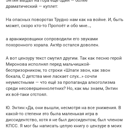
Энтин выдал на гора ещё один — более
драматический — куплет:
На опасных поворотах Трудно нам как на войне. И, быть
может, скоро кто-то Пропоёт и обо мне…,
а аранжировщики сопроводили его звуками
похоронного хорала. Актёр остался доволен.
А вот цензуру текст смутил другим. Так как песню герой
Миронова исполнял перед мальчишкой-
беспризорником, то строки «Шпаги звон, как звон
бокала, С детства мне ласкает слух…» сочли
неуместными — что ещё за пропаганда алкоголизма
среди несовершеннолетних? Но, как мы знаем, Энтин
их всё-таки отстоял.
Ю. Энтин:«Да, они вышли, несмотря на все унижения. В
какой-то степени это была маленькая игра в
диссидентство, хотя я не был диссидентом, был членом
КПСС. Я мог бы написать целую книгу о цензуре в моих