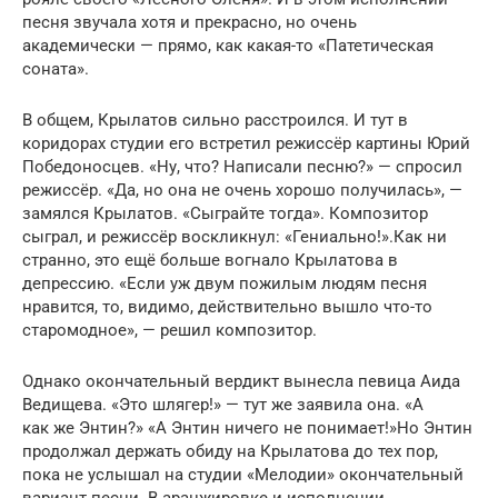
песня звучала хотя и прекрасно, но очень
академически — прямо, как какая-то «Патетическая
соната».
В общем, Крылатов сильно расстроился. И тут в
коридорах студии его встретил режиссёр картины Юрий
Победоносцев. «Ну, что? Написали песню?» — спросил
режиссёр. «Да, но она не очень хорошо получилась», —
замялся Крылатов. «Сыграйте тогда». Композитор
сыграл, и режиссёр воскликнул: «Гениально!».Как ни
странно, это ещё больше вогнало Крылатова в
депрессию. «Если уж двум пожилым людям песня
нравится, то, видимо, действительно вышло что-то
старомодное», — решил композитор.
Однако окончательный вердикт вынесла певица Аида
Ведищева. «Это шлягер!» — тут же заявила она. «А
как же Энтин?» «А Энтин ничего не понимает!»Но Энтин
продолжал держать обиду на Крылатова до тех пор,
пока не услышал на студии «Мелодии» окончательный
вариант песни. В аранжировке и исполнении