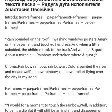
текста песни — Радуга дуга исполнителя
Анастасия Овсейчик:
IntroductionPa-frames — pa-pa-frames!Pa-frames — pa-pa-
frames!Pa-frames — pa-pa-frames!Pa-frames — pa-pa-
frames!
*Rain pounded on the roof — washing windows posters,Angry
on the pavement and touched her dress.And when a little
subsided, the children took to the trackAnd we see: & quot;
About a miracle — Rainbow undertaken where & quot ;?
Chorus:Rainbow rainbow, rainbow-arcColors painted the river
and meadows!Rainbow rainbow, rainbow-arc!Let flying over
the city is my song!
Pa-frames — pa-pa-frames!Pa-frames — pa-pa-frames!Pa-
frames — pa-pa-frames!Pa-frames — pa-pa-frames!
**I would for a moment to touch the rainbow,Well, in addition,
to paint a dip,But it will still be an instant and disappear off