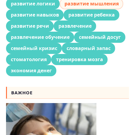
развитие логики
развитие мышления
развитие навыков
развитие ребенка
развитие речи
развлечение
развлечение обучение
семейный досуг
семейный кризис
словарный запас
стоматология
тренировка мозга
экономия денег
ВАЖНОЕ