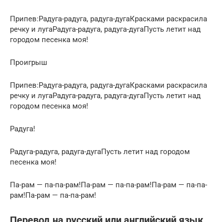
Припев:Радуга-радуга, радуга-дугаКрасками раскрасила
речку и лугаРадуга-радуга, радуга-дугаПусть летит над
городом песенка моя!
Проигрыш
Припев:Радуга-радуга, радуга-дугаКрасками раскрасила
речку и лугаРадуга-радуга, радуга-дугаПусть летит над
городом песенка моя!
Радуга!
Радуга-радуга, радуга-дугаПусть летит над городом
песенка моя!
Па-рам — па-па-рам!Па-рам — па-па-рам!Па-рам — па-па-
рам!Па-рам — па-па-рам!
Перевод на русский или английский язык