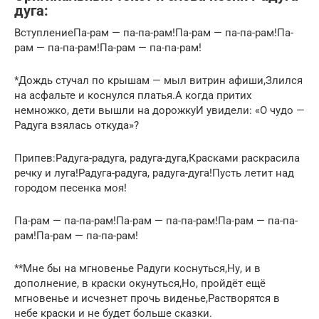
дуга:
ВступлениеПа-рам — па-па-рам!Па-рам — па-па-рам!Па-
рам — па-па-рам!Па-рам — па-па-рам!
*Дождь стучал по крышам — мыл витрин афиши,Злился
на асфальте и коснулся платья.А когда притих
немножко, дети вышли на дорожкуИ увидели: «О чудо —
Радуга взялась откуда»?
Припев:Радуга-радуга, радуга-дуга,Красками раскрасила
речку и луга!Радуга-радуга, радуга-дуга!Пусть летит над
городом песенка моя!
Па-рам — па-па-рам!Па-рам — па-па-рам!Па-рам — па-па-
рам!Па-рам — па-па-рам!
**Мне бы на мгновенье Радуги коснуться,Ну, и в
дополнение, в краски окунуться,Но, пройдёт ещё
мгновенье и исчезнет прочь виденье,Растворятся в
небе краски и не будет больше сказки.