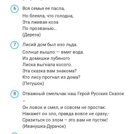
Вся семья ее пасла,
Но блеяла, что голодна,
Эта лживая коза
По прозванью…
(Дереза)
Лисий дом был изо льда.
Солнце вышло — вмиг вода.
Из домишки лубяного
Лиска выгнала косого.
Эта сказка вам знакома?
Кто лису прогнал из дома?
(Петушок)
Отважный смельчак наш Герой Русских Сказок
–
Он ловок и смел, и совсем не простак:
Накажет он зло, правда вовсе не сразу,-
Сразиться со злом – это вам не пустяк!
(Иванушка-Дурачок)