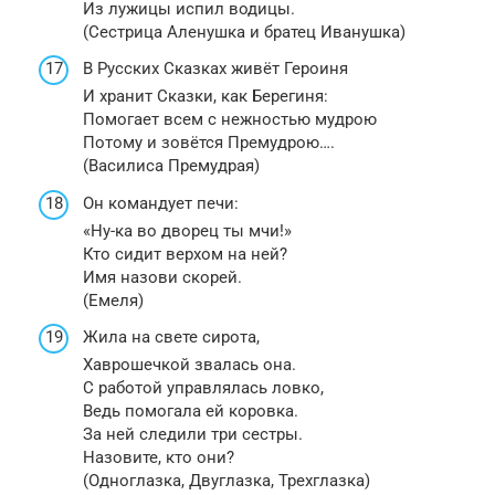
Из лужицы испил водицы.
(Сестрица Аленушка и братец Иванушка)
В Русских Сказках живёт Героиня
И хранит Сказки, как Берегиня:
Помогает всем с нежностью мудрою
Потому и зовётся Премудрою….
(Василиса Премудрая)
Он командует печи:
«Ну-ка во дворец ты мчи!»
Кто сидит верхом на ней?
Имя назови скорей.
(Емеля)
Жила на свете сирота,
Хаврошечкой звалась она.
С работой управлялась ловко,
Ведь помогала ей коровка.
За ней следили три сестры.
Назовите, кто они?
(Одноглазка, Двуглазка, Трехглазка)