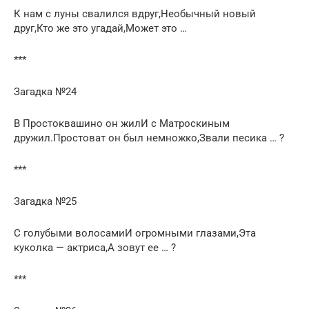
К нам с луны свалился вдруг,Необычный новый
друг,Кто же это угадай,Может это …
***
Загадка №24
В Простоквашино он жилИ с Матроскиным
дружил.Простоват он был немножко,Звали песика … ?
***
Загадка №25
С голубыми волосамиИ огромными глазами,Эта
куколка — актриса,А зовут ее … ?
***