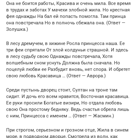
Она не боится работы, Красива и очень мила. Все время
в трудах и заботах У мачехи злобной жила. Но крестная
фея однажды На бал ей попасть помогла. Там принца
она повстречала Но в полночь сбежала она. (Ответ —
Золушка.)
В лесу дремучем, в хижине Росла принцесса наша. Ее
три феи спрятали От злой колдуньи страшной. И здесь
в лесу судьбу свою Однажды повстречала, Хотя
волшебным сном уснуть Должна была сначала. Но
поцелуй любви ее Разбудит вновь, нет спора. И обретет
свою любовь Красавица … (Ответ — Аврора.)
Среди пустынь дворец стоит, Султан на троне там
сидит. И дочь его всем нравится, Восточная красавица.
Ее руки просили Богатые визири, Но отдала любовь
свою Она простому бедняку. Ведь счастья обрела лишь
с ним, Принцесса с именем … (Ответ — Жасмин.)
При строгом, серьезном и грозном отце, Жила в синем
море, в подводном дворце, Смотрела из волн, как