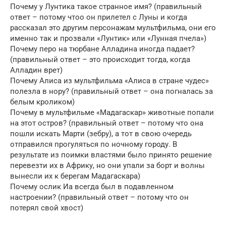
Почему у Лунтика такое странное имя? (правильный
ответ – потому чтоо он прилетел с Луны и когда
рассказал это другим персонажам мультфильма, они его
именно так и прозвали «Лунтик» или «Лунная пчела»)
Почему перо на тюрбане Алладина иногда падает?
(правильный ответ – это происходит тогда, когда
Алладин врет)
Почему Алиса из мультфильма «Алиса в стране чудес»
полезла в нору? (правильный ответ – она погналась за
белым кроликом)
Почему в мультфильме «Мадагаскар» животные попали
на этот остров? (правильный ответ – потому что она
пошли искать Марти (зебру), а тот в свою очередь
отправился прогуляться по ночному городу. В
результате из поимки властями было принято решение
перевезти их в Африку, но они упали за борт и волны
вынесли их к берегам Мадагаскара)
Почему ослик Иа всегда был в подавленном
настроении? (правильный ответ – потому что он
потерял свой хвост)