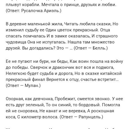
плывут корабли. Мечтала о принце, друзьях и любви.
(Ответ: Русалочка Ариэль.)
В деревне маленькой жила, Читать любила сказки, Но
изменил судьбу ее Один цветок прекрасный. Отца
спасать помчалась И в замке оказалась, И страшного
чудовища Она не испугалась. Нашла там множество
друзей. Вы догадались? Это — … (Ответ — Белль.)
Ее не пугают ни бури, ни беды, Как воин пошла на войну
до победы. Сверчок и дракончик вот вся и подмога,
Нелегкою будет судьба и дорога, Но в сказке китайской
прекрасный финал Вернется к отцу, счастье встретит…
(Ответ — Мулан.)
Озорная, как девчонка, Пробежит, смеется звонко. У нее
есть друг зеленый, То он синий, то бордовый. Помогла
ей не сноровка, Не канат и не веревка, А роскошная
коса, С километр волоса. (Ответ — Рапунцель.)