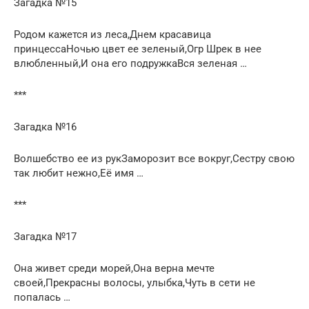
Загадка №15
Родом кажется из леса,Днем красавица
принцессаНочью цвет ее зеленый,Огр Шрек в нее
влюбленный,И она его подружкаВся зеленая …
***
Загадка №16
Волшебство ее из рукЗаморозит все вокруг,Сестру свою
так любит нежно,Её имя …
***
Загадка №17
Она живет среди морей,Она верна мечте
своей,Прекрасны волосы, улыбка,Чуть в сети не
попалась …