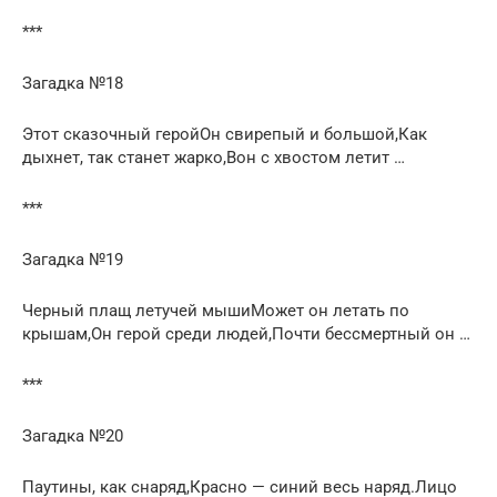
***
Загадка №18
Этот сказочный геройОн свирепый и большой,Как
дыхнет, так станет жарко,Вон с хвостом летит …
***
Загадка №19
Черный плащ летучей мышиМожет он летать по
крышам,Он герой среди людей,Почти бессмертный он …
***
Загадка №20
Паутины, как снаряд,Красно — синий весь наряд.Лицо