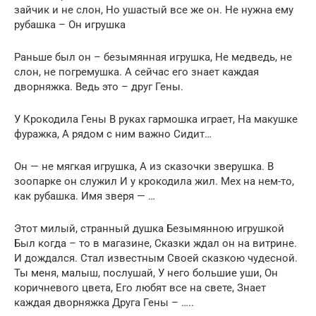
зайчик и не слон, Но ушастый все же он. Не нужна ему
рубашка – Он игрушка
Раньше был он – безымянная игрушка, Не медведь, не
слон, не погремушка. А сейчас его знает каждая
дворняжка. Ведь это – друг Гены.
У Крокодила Гены В руках гармошка играет, На макушке
фуражка, А рядом с ним важно Сидит…
Он — не мягкая игрушка, А из сказочки зверушка. В
зоопарке он служил И у крокодила жил. Мех на нем-то,
как рубашка. Имя зверя — …
Этот милый, странный душка Безымянною игрушкой
Был когда – то в магазине, Сказки ждал он на витрине.
И дождался. Стал известным Своей сказкою чудесной.
Ты меня, малыш, послушай, У него большие уши, Он
коричневого цвета, Его любят все на свете, Знает
каждая дворняжка Друга Гены – …..