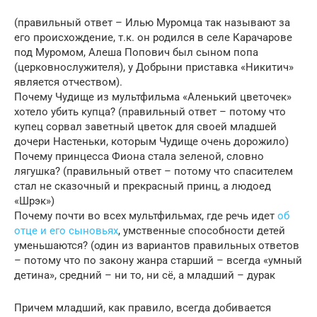
(правильный ответ – Илью Муромца так называют за
его происхождение, т.к. он родился в селе Карачарове
под Муромом, Алеша Попович был сыном попа
(церковнослужителя), у Добрыни приставка «Никитич»
является отчеством).
Почему Чудище из мультфильма «Аленький цветочек»
хотело убить купца? (правильный ответ – потому что
купец сорвал заветный цветок для своей младшей
дочери Настеньки, которым Чудище очень дорожило)
Почему принцесса Фиона стала зеленой, словно
лягушка? (правильный ответ – потому что спасителем
стал не сказочный и прекрасный принц, а людоед
«Шрэк»)
Почему почти во всех мультфильмах, где речь идет
об
отце и его сыновьях
, умственные способности детей
уменьшаются? (один из вариантов правильных ответов
– потому что по закону жанра старший – всегда «умный
детина», средний – ни то, ни сё, а младший – дурак
Причем младший, как правило, всегда добивается