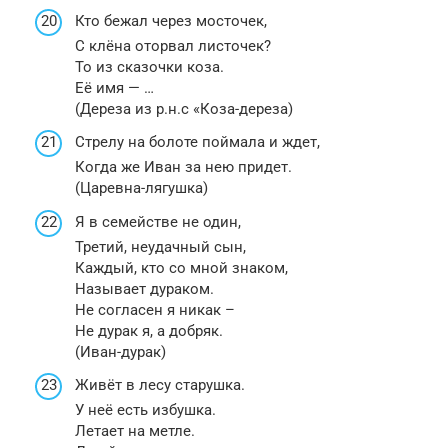
Кто бежал через мосточек,
С клёна оторвал листочек?
То из сказочки коза.
Её имя — …
(Дереза из р.н.с «Коза-дереза)
Стрелу на болоте поймала и ждет,
Когда же Иван за нею придет.
(Царевна-лягушка)
Я в семействе не один,
Третий, неудачный сын,
Каждый, кто со мной знаком,
Называет дураком.
Не согласен я никак –
Не дурак я, а добряк.
(Иван-дурак)
Живёт в лесу старушка.
У неё есть избушка.
Летает на метле.