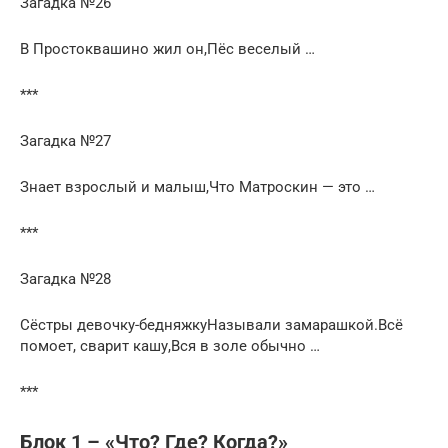
Загадка №26
В Простоквашино жил он,Пёс веселый …
***
Загадка №27
Знает взрослый и малыш,Что Матроскин — это …
***
Загадка №28
Сёстры девочку-бедняжкуНазывали замарашкой.Всё
помоет, сварит кашу,Вся в золе обычно …
***
Блок 1 – «Что? Где? Когда?»