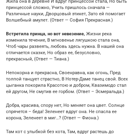
Жила она в деревне И вдруг принцессой стала, Но быть
принцессой сложно, Учить пришлось сначала —
Различные науки, Дворцовый этикет, Зато ей помогает
Волшебный амулет. (Ответ — София Прекрасная.)
Встретила принца, но вот
невезение
,
Жизни река
изменила течение, В мгновенье лягушкою стала она,
Чтоб чары развеять, любовь здесь нужна. В нашей она
отличается сказке, Но образ ее, безусловно,
прекрасный, (Ответ — Тиана.)
Непокорна и прекрасна, Своенравна, как огонь, Пред
толпой танцует страстно, В Нотер-Даме танец свой. Всех
цыганка покорила Красотою и добром, Квазимодо стал
ей другом, Не смутив ее горбом. (Ответ – Эсмеральда.)
Добра, красива, спору нет, Но меняет она цвет. Солнце
спрячется – беда! Зеленеет вдруг она. Не спасла ее
корона, Зеленеет в миг…? (Ответ — Фиона.)
Там кот с улыбкой без кота, Там, вдруг растешь до