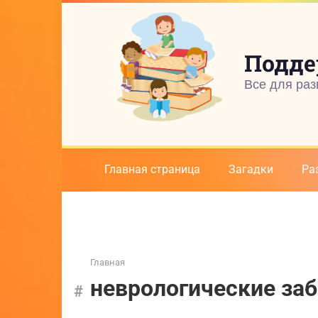
Перейти
к
контенту
Подде
Все для раз
Главная страница
Загадки
Ра
Главная
неврологические за