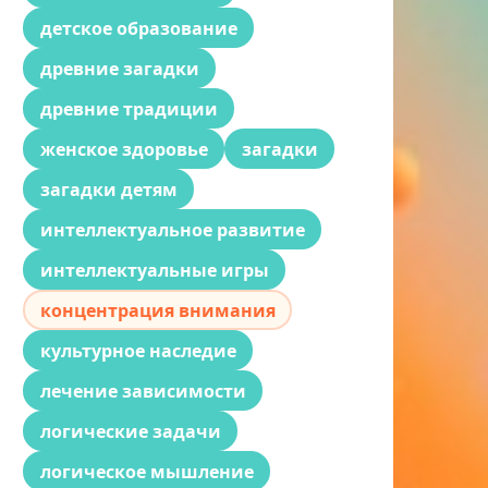
детское образование
древние загадки
древние традиции
женское здоровье
загадки
загадки детям
интеллектуальное развитие
интеллектуальные игры
концентрация внимания
культурное наследие
лечение зависимости
логические задачи
логическое мышление