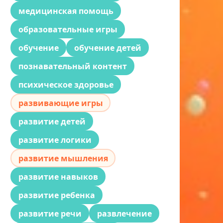
медицинская помощь
образовательные игры
обучение
обучение детей
познавательный контент
психическое здоровье
развивающие игры
развитие детей
развитие логики
развитие мышления
развитие навыков
развитие ребенка
развитие речи
развлечение