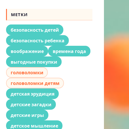
МЕТКИ
безопасность детей
безопасность ребенка
воображение
времена года
выгодные покупки
головоломки
головоломки детям
детская эрудиция
детские загадки
детские игры
детское мышление