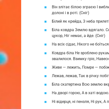
Він злітає білою зграєю І виб
долоні і в роті. (Сніг)
Білий як крейда, З неба прилет
Біла ковдра Землю вдягало. Со
цукор, Ніг немає, а йде. (Сніг)
На всіх сідає, Нікого не боїться.
Ковдра біла Не зроблено рукам
звалилося. Взимку гріє, Навесні
Живе — лежить, Помре — побіжи
Лежав, лежав, Так в річку побіг.
Біла скатертина Всю землю вкр
На дворі горою, А в хаті водою.
Ні відерця, ні пензля, Ні рук, А