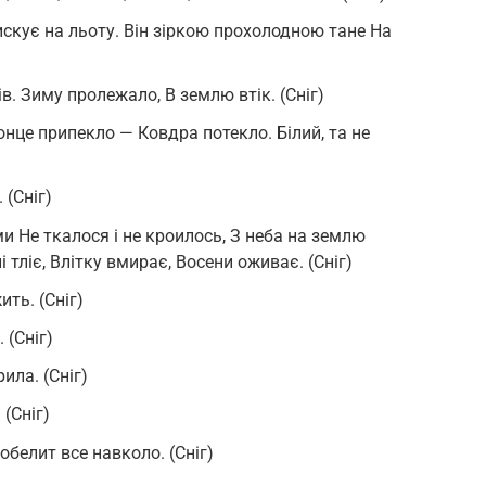
лискує на льоту. Він зіркою прохолодною тане На
ів. Зиму пролежало, В землю втік. (Сніг)
нце припекло — Ковдра потекло. Білий, та не
 (Сніг)
и Не ткалося і не кроилось, З неба на землю
 тліє, Влітку вмирає, Восени оживає. (Сніг)
ть. (Сніг)
 (Сніг)
ила. (Сніг)
 (Сніг)
 побелит все навколо. (Сніг)