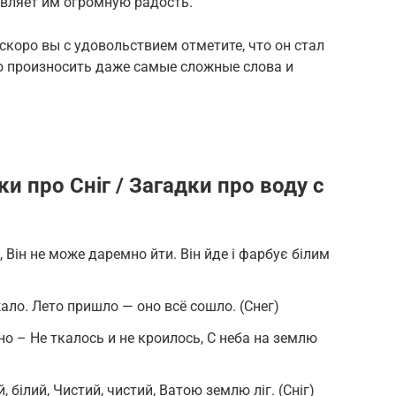
авляет им огромную радость.
скоро вы с удовольствием отметите, что он стал
о произносить даже самые сложные слова и
ки про Сніг / Загадки про воду с
 Він не може даремно йти. Він йде і фарбує білим
ло. Лето пришло — оно всё сошло. (Снег)
о – Не ткалось и не кроилось, С неба на землю
й, білий, Чистий, чистий, Ватою землю ліг. (Сніг)