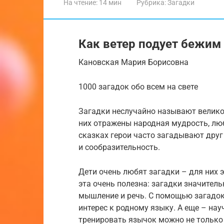
На чтение:
14 мин
Рубрика:
Загадки
Как ветер подует бежим
Кановская Мария Борисовна
1000 загадок обо всем на свете
Загадки неслучайно называют велико
них отражены народная мудрость, люб
сказках герои часто загадывают друг 
и сообразительность.
Дети очень любят загадки – для них э
эта очень полезна: загадки значител
мышление и речь. С помощью загадо
интерес к родному языку. А еще – нау
тренировать язычок можно не только