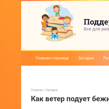
Перейти
к
контенту
Подде
Все для раз
Главная страница
Загадки
Ра
Главная
»
Загадки
Как ветер подует беж