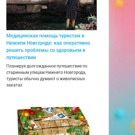
Медицинская помощь туристам в
Нижнем Новгороде: как оперативно
решить проблемы со здоровьем в
путешествии
Планируя долгожданное путешествие по
старинным улицам Нижнего Новгорода,
туристы обычно думают о живописных
закатах