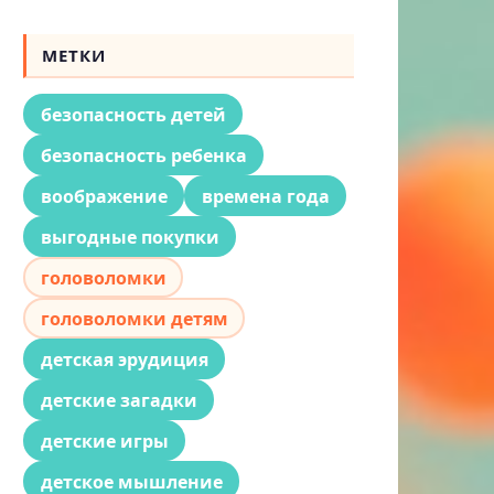
МЕТКИ
безопасность детей
безопасность ребенка
воображение
времена года
выгодные покупки
головоломки
головоломки детям
детская эрудиция
детские загадки
детские игры
детское мышление