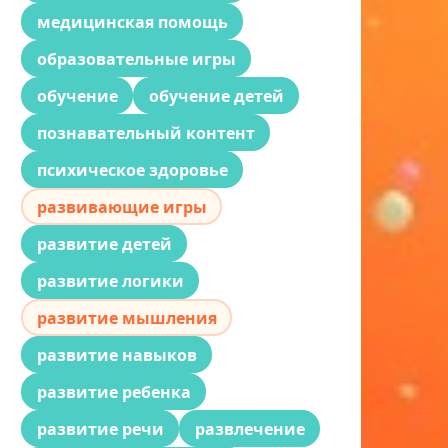
медицинская помощь
образовательные игры
обучение
обучение детей
познавательный контент
психическое здоровье
развивающие игры
развитие детей
развитие логики
развитие мышления
развитие навыков
развитие ребенка
развитие речи
развлечение