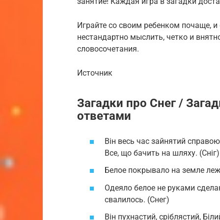
занятие! Каждая игра в загадки дост
Играйте со своим ребенком почаще, и 
нестандартно мыслить, четко и внятн
словосочетания.
Источник
Загадки про Снег / Загад
ответами
Він весь час зайнятий справою,
Все, що бачить на шляху. (Сніг)
Белое покрывало на земле лежа
Одеяло белое не руками сделан
свалилось. (Снег)
Він пухнастий, сріблястий, Біли