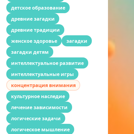
детское образование
древние загадки
древние традиции
женское здоровье
загадки
загадки детям
интеллектуальное развитие
интеллектуальные игры
концентрация внимания
культурное наследие
лечение зависимости
логические задачи
логическое мышление