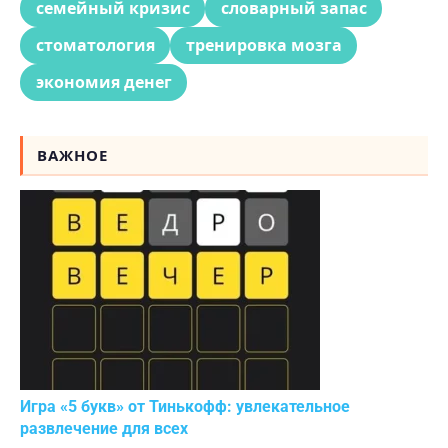
семейный кризис
словарный запас
стоматология
тренировка мозга
экономия денег
ВАЖНОЕ
Игра «5 букв» от Тинькофф: увлекательное
развлечение для всех