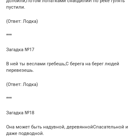
долбили,Потом лопатками снабдилиИ по реке гулять
пустили.
(Ответ: Лодка)
***
Загадка №17
В ней ты веслами гребешь,С берега на берег людей
перевезешь.
(Ответ: Лодка)
***
Загадка №18
Она может быть надувной, деревяннойСпасательной и
даже подводной.