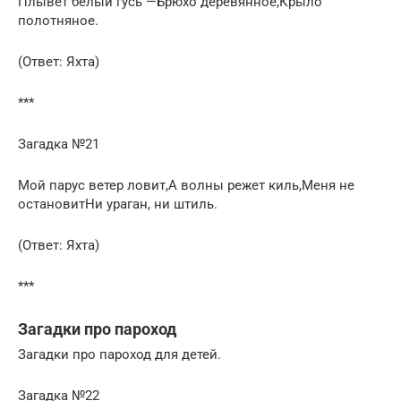
Плывет белый гусь —Брюхо деревянное,Крыло
полотняное.
(Ответ: Яхта)
***
Загадка №21
Мой парус ветер ловит,А волны режет киль,Меня не
остановитНи ураган, ни штиль.
(Ответ: Яхта)
***
Загадки про пароход
Загадки про пароход для детей.
Загадка №22