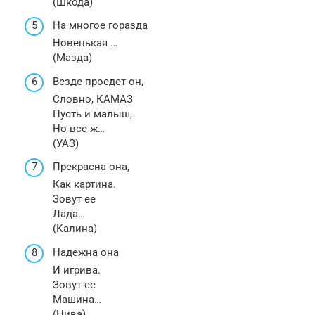
(Шкода)
На многое горазда
Новенькая …
(Мазда)
Везде проедет он,
Словно, КАМАЗ
Пусть и малыш,
Но все ж…
(УАЗ)
Прекрасна она,
Как картина.
Зовут ее
Лада…
(Калина)
Надежна она
И игрива.
Зовут ее
Машина…
(Нива)