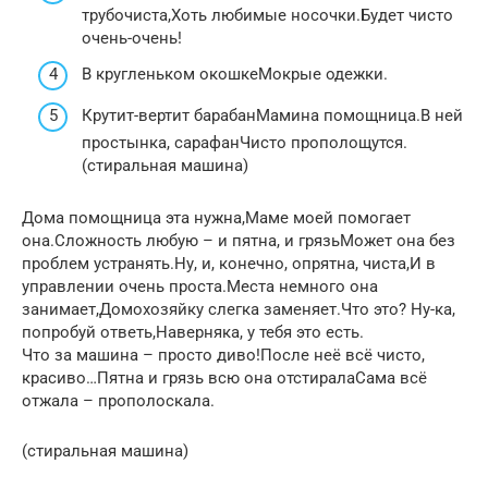
трубочиста,Хоть любимые носочки.Будет чисто
очень-очень!
В кругленьком окошкеМокрые одежки.
Крутит-вертит барабанМамина помощница.В ней
простынка, сарафанЧисто прополощутся.
(стиральная машина)
Дома помощница эта нужна,Маме моей помогает
она.Сложность любую – и пятна, и грязьМожет она без
проблем устранять.Ну, и, конечно, опрятна, чиста,И в
управлении очень проста.Места немного она
занимает,Домохозяйку слегка заменяет.Что это? Ну-ка,
попробуй ответь,Наверняка, у тебя это есть.
Что за машина – просто диво!После неё всё чисто,
красиво…Пятна и грязь всю она отстиралаСама всё
отжала – прополоскала.
(стиральная машина)