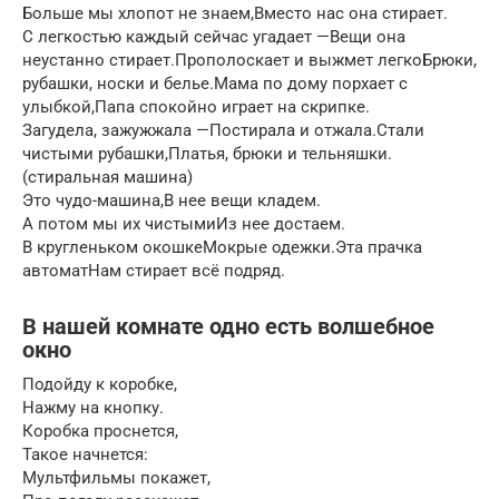
Больше мы хлопот не знаем,Вместо нас она стирает.
С легкостью каждый сейчас угадает —Вещи она
неустанно стирает.Прополоскает и выжмет легкоБрюки,
рубашки, носки и белье.Мама по дому порхает с
улыбкой,Папа спокойно играет на скрипке.
Загудела, зажужжала —Постирала и отжала.Стали
чистыми рубашки,Платья, брюки и тельняшки.
(стиральная машина)
Это чудо-машина,В нее вещи кладем.
А потом мы их чистымиИз нее достаем.
В кругленьком окошкеМокрые одежки.Эта прачка
автоматНам стирает всё подряд.
В нашей комнате одно есть волшебное
окно
Подойду к коробке,
Нажму на кнопку.
Коробка проснется,
Такое начнется:
Мультфильмы покажет,