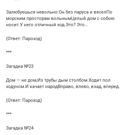
Залюбуешься невольно:Он без паруса и веселПо
морским просторам вольнымЦелый дом с собою
носит.У него отличный ход.Это? Это…
(Ответ: Пароход)
***
Загадка №23
Дом — не дом,Из трубы дым столбом.Ходит пол
ходуном.И качает народВправо, влево, взад, вперед.
(Ответ: Пароход)
***
Загадка №24