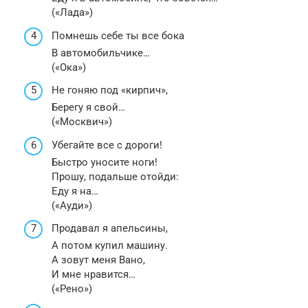
(«Лада»)
Помнешь себе ты все бока
В автомобильчике…
(«Ока»)
Не гоняю под «кирпич»,
Берегу я свой…
(«Москвич»)
Убегайте все с дороги!
Быстро уносите ноги!
Прошу, подальше отойди:
Еду я на…
(«Ауди»)
Продавал я апельсины,
А потом купил машину.
А зовут меня Вано,
И мне нравится…
(«Рено»)