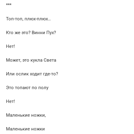
***
Топ-топ, плюх-плюх…
Кто же это? Винни Пух?
Нет!
Может, это кукла Света
Или ослик ходит где-то?
Это топают по полу
Нет!
Маленькие ножки,
Маленькие ножки