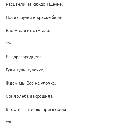
Расцвели на каждой щечке.
Носик, ручки в краске были,
Еле — еле их отмыли.
***
Е. Царегородцева
Гули, гули, гулечки,
Ждём мы Вас на улочке.
Соня хлеба накрошила,
В гости — птичек пригласила.
***