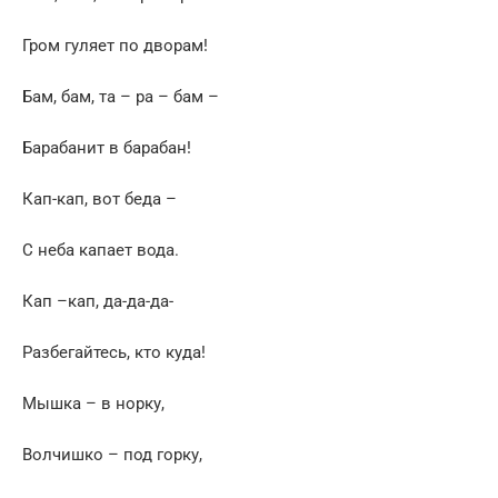
Гром гуляет по дворам!
Бам, бам, та – ра – бам –
Барабанит в барабан!
Кап-кап, вот беда –
С неба капает вода.
Кап –кап, да-да-да-
Разбегайтесь, кто куда!
Мышка – в норку,
Волчишко – под горку,