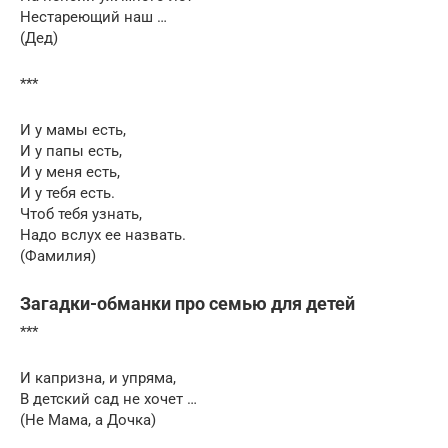
Нестареющий наш …
(Дед)
***
И у мамы есть,
И у папы есть,
И у меня есть,
И у тебя есть.
Чтоб тебя узнать,
Надо вслух ее назвать.
(Фамилия)
Загадки-обманки про семью для детей
***
И капризна, и упряма,
В детский сад не хочет …
(Не Мама, а Дочка)