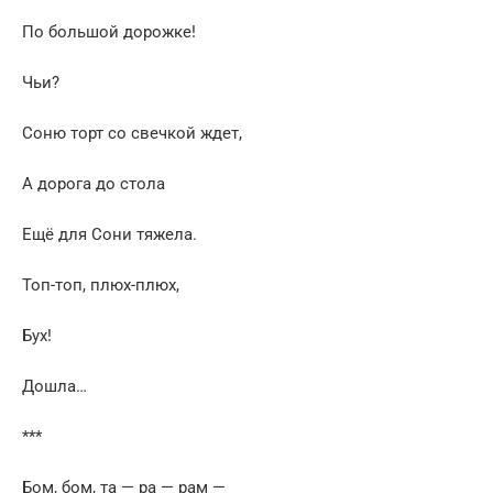
По большой дорожке!
Чьи?
Соню торт со свечкой ждет,
А дорога до стола
Ещё для Сони тяжела.
Топ-топ, плюх-плюх,
Бух!
Дошла…
***
Бом, бом, та — ра — рам —