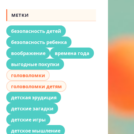
МЕТКИ
безопасность детей
безопасность ребенка
воображение
времена года
выгодные покупки
головоломки
головоломки детям
детская эрудиция
детские загадки
детские игры
детское мышление