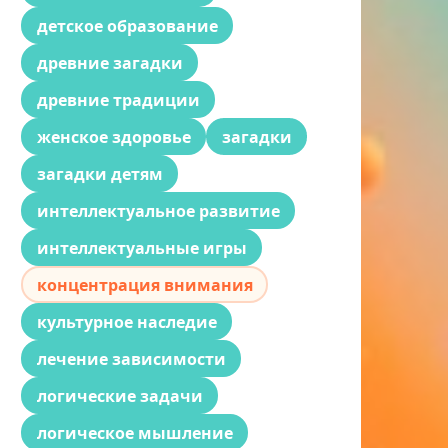
детское образование
древние загадки
древние традиции
женское здоровье
загадки
загадки детям
интеллектуальное развитие
интеллектуальные игры
концентрация внимания
культурное наследие
лечение зависимости
логические задачи
логическое мышление