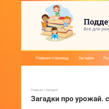
Перейти
к
контенту
Подде
Все для раз
Главная страница
Загадки
Ра
Главная
»
Загадки
Загадки про урожай. 