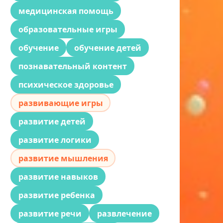
медицинская помощь
образовательные игры
обучение
обучение детей
познавательный контент
психическое здоровье
развивающие игры
развитие детей
развитие логики
развитие мышления
развитие навыков
развитие ребенка
развитие речи
развлечение