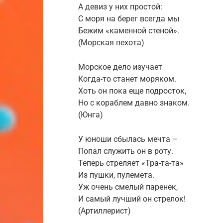
А девиз у них простой:
С моря на берег всегда мы
Бежим «каменной стеной».
(Морская пехота)
Морское дело изучает
Когда-то станет моряком.
Хоть он пока еще подросток,
Но с кораблем давно знаком.
(Юнга)
У юноши сбылась мечта –
Попал служить он в роту.
Теперь стреляет «Тра-та-та»
Из пушки, пулемета.
Уж очень смелый паренек,
И самый лучший он стрелок!
(Артиллерист)