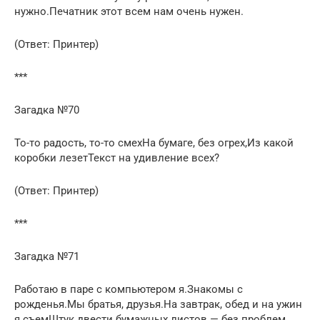
нужно.Печатник этот всем нам очень нужен.
(Ответ: Принтер)
***
Загадка №70
То-то радость, то-то смехНа бумаге, без огрех,Из какой
коробки лезетТекст на удивление всех?
(Ответ: Принтер)
***
Загадка №71
Работаю в паре с компьютером я.Знакомы с
рожденья.Мы братья, друзья.На завтрак, обед и на ужин
я съемШтук двести бумажных листов — без проблем.