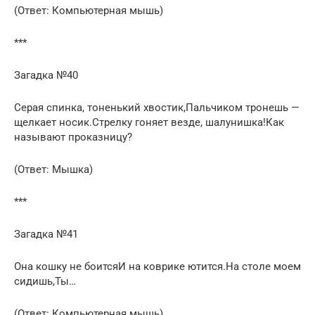
(Ответ: Компьютерная мышь)
***
Загадка №40
Серая спинка, тоненький хвостик,Пальчиком тронешь —
щелкает носик.Стрелку гоняет везде, шалунишка!Как
называют проказницу?
(Ответ: Мышка)
***
Загадка №41
Она кошку не боитсяИ на коврике ютится.На столе моем
сидишь,Ты…
(Ответ: Компьютерная мышь)