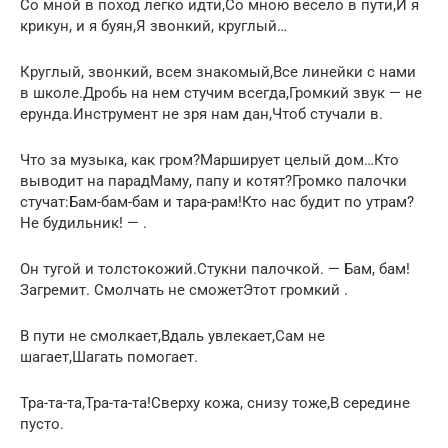
Со мной в поход легко идти,Со мною весело в пути,И я
крикун, и я буян,Я звонкий, круглый…
Круглый, звонкий, всем знакомый,Все линейки с нами
в школе.Дробь на нем стучим всегда,Громкий звук — не
ерунда.Инструмент не зря нам дан,Чтоб стучали в.
Что за музыка, как гром?Марширует целый дом…Кто
выводит на парадМаму, папу и котят?Громко палочки
стучат:Бам-бам-бам и тара-рам!Кто нас будит по утрам?
Не будильник! — .
Он тугой и толстокожий.Стукни палочкой. — Бам, бам!
Загремит. Смолчать не сможетЭтот громкий .
В пути не смолкает,Вдаль увлекает,Сам не
шагает,Шагать помогает.
Тра-та-та,Тра-та-та!Сверху кожа, снизу тоже,В середине
пусто.