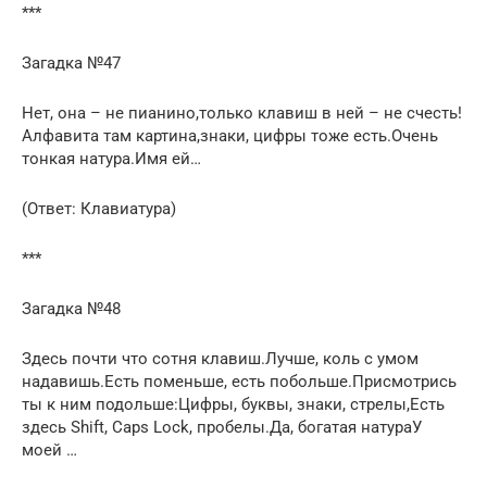
***
Загадка №47
Нет, она – не пианино,только клавиш в ней – не счесть!
Алфавита там картина,знаки, цифры тоже есть.Очень
тонкая натура.Имя ей…
(Ответ: Клавиатура)
***
Загадка №48
Здесь почти что сотня клавиш.Лучше, коль с умом
надавишь.Есть поменьше, есть побольше.Присмотрись
ты к ним подольше:Цифры, буквы, знаки, стрелы,Есть
здесь Shift, Caps Lock, пробелы.Да, богатая натураУ
моей …