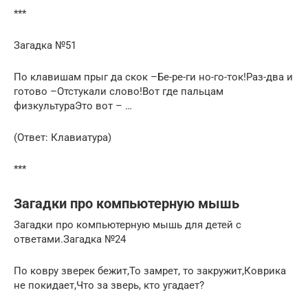
***
Загадка №51
По клавишам прыг да скок –Бе-ре-ги но-го-ток!Раз-два и
готово –Отстукали слово!Вот где пальцам
физкультураЭто вот – …
(Ответ: Клавиатура)
***
Загадки про компьютерную мышь
Загадки про компьютерную мышь для детей с
ответами.Загадка №24
По ковру зверек бежит,То замрет, то закружит,Коврика
не покидает,Что за зверь, кто угадает?