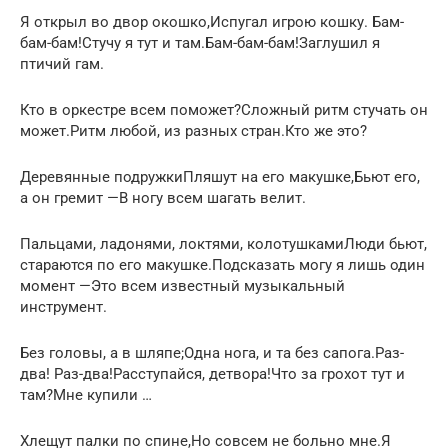
Я открыл во двор окошко,Испугал игрою кошку. Бам-
бам-бам!Стучу я тут и там.Бам-бам-бам!Заглушил я
птичий гам.
Кто в оркестре всем поможет?Сложный ритм стучать он
может.Ритм любой, из разных стран.Кто же это?
Деревянные подружкиПляшут на его макушке,Бьют его,
а он гремит —В ногу всем шагать велит.
Пальцами, ладонями, локтями, колотушкамиЛюди бьют,
стараются по его макушке.Подсказать могу я лишь один
момент —Это всем известный музыкальный
инструмент.
Без головы, а в шляпе;Одна нога, и та без сапога.Раз-
два! Раз-два!Расступайся, детвора!Что за грохот тут и
там?Мне купили …
Хлещут палки по спине,Но совсем не больно мне.Я