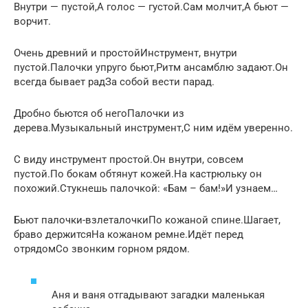
Внутри — пустой,А голос — густой.Сам молчит,А бьют —
ворчит.
Очень древний и простойИнструмент, внутри
пустой.Палочки упруго бьют,Ритм ансамблю задают.Он
всегда бывает радЗа собой вести парад.
Дробно бьются об негоПалочки из
дерева.Музыкальный инструмент,С ним идём уверенно.
С виду инструмент простой.Он внутри, совсем
пустой.По бокам обтянут кожей.На кастрюльку он
похожий.Стукнешь палочкой: «Бам – бам!»И узнаем…
Бьют палочки-взлеталочкиПо кожаной спине.Шагает,
браво держитсяНа кожаном ремне.Идёт перед
отрядомСо звонким горном рядом.
Аня и ваня отгадывают загадки маленькая