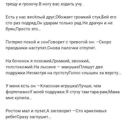
трещу и грохочу.В ногу вас ходить учу.
Есть у нас весёлый друг,Обожает громкий стук,Бей его
сто раз подряд,Он ударам только рад.Не драчун и не
буян,Просто это…
Потерял покой и сонГоворит с тревогой он: –Скоро
праздники наступят,Снова палочки отлупят.
На бочонок я похожий,Громкий, звонкий,
толстокожий.На лысине — макушкеПляшут две
подружки.Несмотря на пустотуГолос слышен за версту…
У меня есть он —Классная игрушка!Лучше, чем
фортепианоУ моей подружки.Я стучу там-тара-рам,Мама
мне купила…
Ростом мал и пузат,А заговорит —Сто крикливых
ребятСразу заглушит…