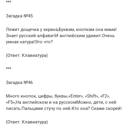
***
Загадка №45
Лежит дощечка у экрана,Буквам­, кнопкам она мама!
Знает русский алфавитИ английским удивит.Очень
умная натура!Это что?
(Ответ: Клавиатура)
***
Загадка №46
Много кнопок, цифры, буквы,«Enter», «Shift», «F2»,
«F5»,На английском и на русскомМожно, дети, с ней
писать.Пальцами стучу по ней.Кто она? Скажи скорей!
(Ответ: Клавиатура)