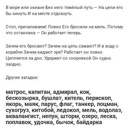
В море или океане Без него тяжёлый путь — На цепи его
бы кинуть И на месте отдохнуть.
Стоп, причаливаем! Ловко Его бросили на мель. Потому
что остановка — Он работает теперь.
Зачем его бросают? Зачем на цепь сажают? И в воду с
корабля Зачем кидают зря? Работает он ловко
Цепляется за дно. Удержит со сноровкой Он судно
заодно.
Другие загадки:
матрос, капитан, адмирал, кок,
бескозырка, бушлат, китель, перископ,
якорь, маяк, парус, флаг, танкер, лоцман,
сухогруз, китобой, ледокол, мель, водолаз,
аквалангист, непун, шторм, озеро, леска,
поплавок, удочка, бычок, байдарка