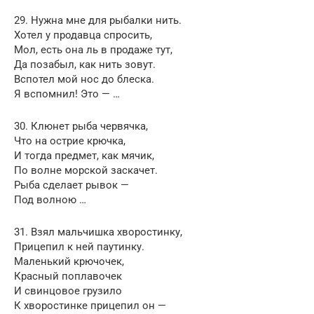
29. Нужна мне для рыбалки нить.
Хотел у продавца спросить,
Мол, есть она ль в продаже тут,
Да позабыл, как нить зовут.
Вспотел мой нос до блеска.
Я вспомнил! Это — …
30. Клюнет рыба червячка,
Что на острие крючка,
И тогда предмет, как мячик,
По волне морской заскачет.
Рыба сделает рывок —
Под волною …
31. Взял мальчишка хворостинку,
Прицепил к ней паутинку.
Маленький крючочек,
Красный поплавочек
И свинцовое грузило
К хворостинке прицепил он —