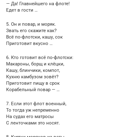
— Да! Главнейшего на флоте!
Едет в гости …
5. Он и повар, и моряк.
Звать его скажите как?
Всё по-флотски, кашу, сок
Приготовит вкусно …
6. Кто готовит всё по-флотски:
Макароны, борщ и клёцки,
Кашу, блинчики, компот,
Кухню камбузом зовёт?
Приготовит пищу в срок
Корабельный повар — …
7. Если этот флот военный,
То тогда уж непременно
На судах его матросы
С ленточками это носят.
8. Куртки моряков из ваты