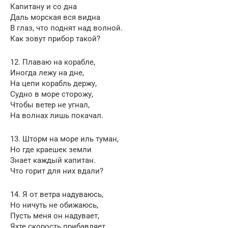
Капитану и со дна
Даль морская вся видна
В глаз, что поднят над волной.
Как зовут прибор такой?
12. Плаваю на корабле,
Иногда лежу на дне,
На цепи корабль держу,
Cудно в море сторожу,
Чтобы ветер не угнал,
На волнах лишь покачал.
13. Шторм на море иль туман,
Но где краешек земли
Знает каждый капитан.
Что горит для них вдали?
14. Я от ветра надуваюсь,
Но ничуть не обижаюсь,
Пусть меня он надувает,
Яхте скорость прибавляет.