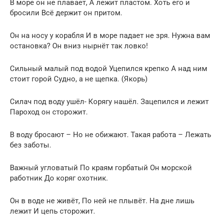
В море он не плавает, А лежит пластом. Хоть его и
бросили Всё держит он притом.
Он на носу у корабля И в море падает не зря. Нужна вам
остановка? Он вниз нырнёт так ловко!
Сильный малый под водой Уцепился крепко А над ним
стоит горой Судно, а не щепка. (Якорь)
Силач под воду ушёл- Корягу нашёл. Зацепился и лежит
Пароход он сторожит.
В воду бросают – Но не обижают. Такая работа – Лежать
без заботы.
Важный угловатый По краям горбатый Он морской
работник До коряг охотник.
Он в воде не живёт, По ней не плывёт. На дне лишь
лежит И цепь сторожит.