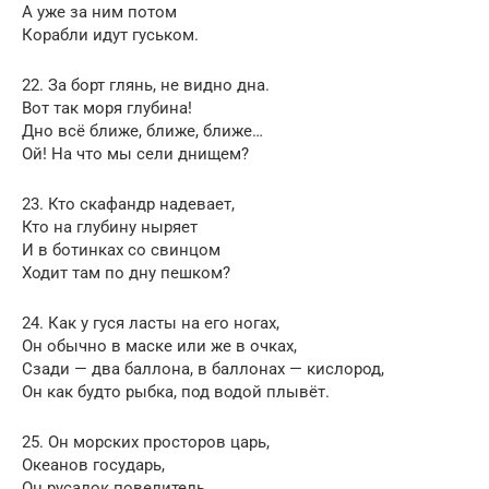
А уже за ним потом
Корабли идут гуськом.
22. За борт глянь, не видно дна.
Вот так моря глубина!
Дно всё ближе, ближе, ближе…
Ой! На что мы сели днищем?
23. Кто скафандр надевает,
Кто на глубину ныряет
И в ботинках со свинцом
Ходит там по дну пешком?
24. Как у гуся ласты на его ногах,
Он обычно в маске или же в очках,
Сзади — два баллона, в баллонах — кислород,
Он как будто рыбка, под водой плывёт.
25. Он морских просторов царь,
Океанов государь,
Он русалок повелитель,