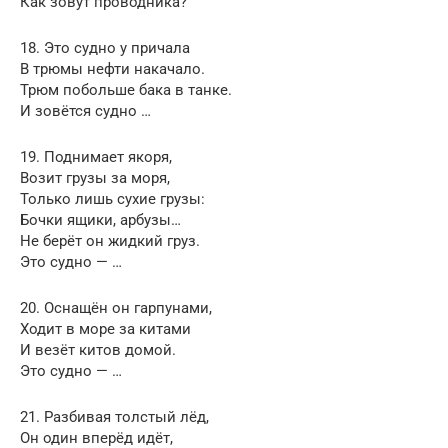
Как зовут проводника?
18. Это судно у причала
В трюмы нефти накачало.
Трюм побольше бака в танке.
И зовётся судно …
19. Поднимает якоря,
Возит грузы за моря,
Только лишь сухие грузы:
Бочки ящики, арбузы…
Не берёт он жидкий груз.
Это судно — …
20. Оснащён он гарпунами,
Ходит в море за китами
И везёт китов домой.
Это судно — …
21. Разбивая толстый лёд,
Он один вперёд идёт,