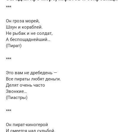
***
Он гроза морей,
Шхун и кораблей.
Не рыбак и не солдат,
А беспощаднейший…
(Пират)
***
Это вам не дребедень —
Все пираты любят деньги.
Делят очень часто
Звонкие…
(Пиастры)
***
Он пират-киногерой
И смеется над судьбой.