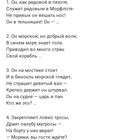
1. Он, как рядовой в пехоте,
Служит рядовым в Морфлоте.
Не привык он вешать нос!
Он в тельняшке! Он — …
2. Он морской, но добрый волк,
В синем море знает толк.
Приводил во много стран
Свой корабль …
3. Он на мостике стоит
И в бинокль морской глядит,
Не страшит девятый вал —
Крепко держит он штурвал.
Он на судне — царь и пан.
Кто же это? …
4. Закрепляют ловко тросы,
Драят палубу матросы —
На борту у них аврал!
— Моряки, вы гостя ждёте?