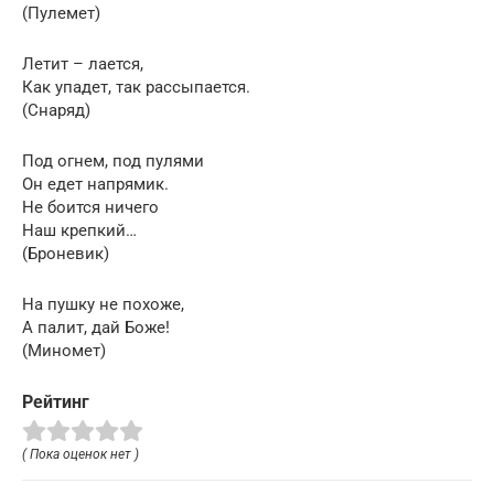
(Пулемет)
Летит – лается,
Как упадет, так рассыпается.
(Снаряд)
Под огнем, под пулями
Он едет напрямик.
Не боится ничего
Наш крепкий…
(Броневик)
На пушку не похоже,
А палит, дай Боже!
(Миномет)
Рейтинг
( Пока оценок нет )