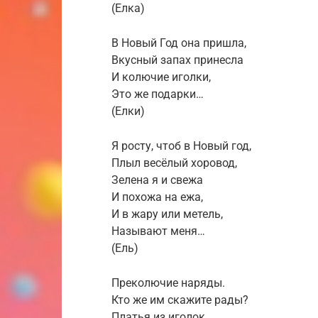
(Елка)
В Новый Год она пришла,
Вкусный запах принесла
И колючие иголки,
Это же подарки…
(Елки)
Я росту, чтоб в Новый год,
Плыл весёлый хоровод,
Зелена я и свежа
И похожа на ежа,
И в жару или метель,
Называют меня…
(Ель)
Преколючие наряды.
Кто же им скажите рады?
Платья из иголок