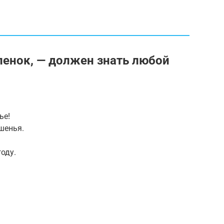
ленок, — должен знать любой
ье!
шенья.
оду.