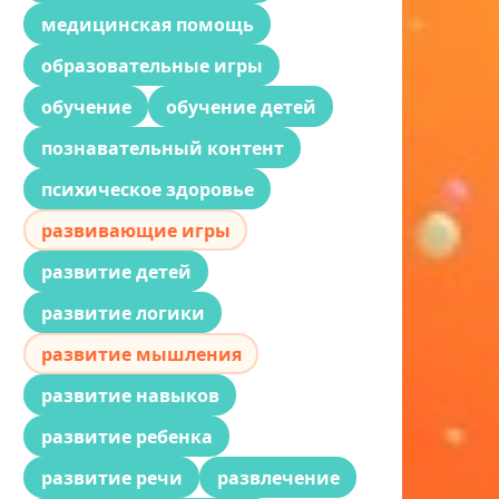
медицинская помощь
образовательные игры
обучение
обучение детей
познавательный контент
психическое здоровье
развивающие игры
развитие детей
развитие логики
развитие мышления
развитие навыков
развитие ребенка
развитие речи
развлечение