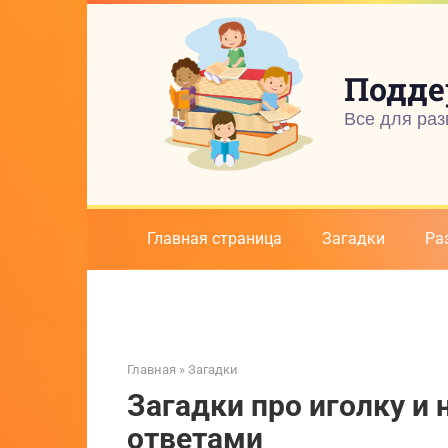
Перейти
к
контенту
Подде
Все для раз
Главная страница
Загадки
Ра
Главная
»
Загадки
Загадки про иголку и 
ответами