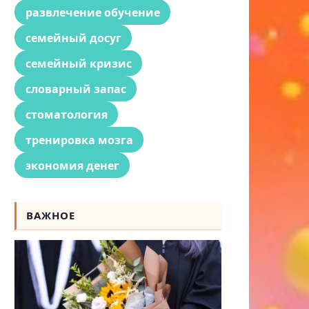
развлечение обучение
семейный досуг
семейный кризис
словарный запас
стоматология
тренировка мозга
экономия денег
ВАЖНОЕ