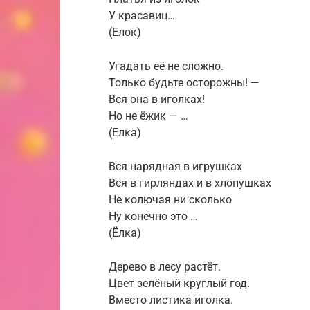
У красавиц…
(Елок)
Угадать её не сложно.
Только будьте осторожны! —
Вся она в иголках!
Но не ёжик — …
(Елка)
Вся нарядная в игрушках
Вся в гирляндах и в хлопушках
Не колючая ни сколько
Ну конечно это …
(Ёлка)
Дерево в лесу растёт.
Цвет зелёный круглый год.
Вместо листика иголка.