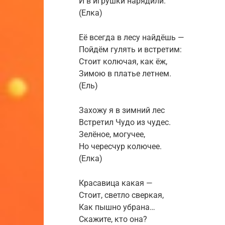
И в игрушки нарядили.
(Елка)
Её всегда в лесу найдёшь —
Пойдём гулять и встретим:
Стоит колючая, как ёж,
Зимою в платье летнем.
(Ель)
Захожу я в зимний лес
Встретил Чудо из чудес.
Зелёное, могучее,
Но чересчур колючее.
(Елка)
Красавица какая —
Стоит, светло сверкая,
Как пышно убрана…
Скажите, кто она?