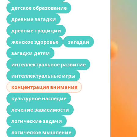
детское образование
древние загадки
древние традиции
женское здоровье
загадки
загадки детям
интеллектуальное развитие
интеллектуальные игры
концентрация внимания
культурное наследие
лечение зависимости
логические задачи
логическое мышление