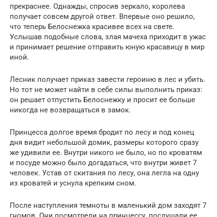
прекраснее. Однажды, спросив зеркало, королева
получает совсем другой ответ. Впервые оно решило,
что теперь Белоснежка красивее всех на свете.
Услышав подобные слова, злая мачеха приходит в ужас
и принимает решение отправить юную красавицу в мир
иной.
Лесник получает приказ завести героиню в лес и убить.
Но тот не может найти в себе силы выполнить приказ:
он решает отпустить Белоснежку и просит ее больше
никогда не возвращаться в замок.
Принцесса долгое время бродит по лесу и под конец
дня видит небольшой домик, размеры которого сразу
же удивили ее. Внутри никого не было, но по кроватям
и посуде можно было догадаться, что внутри живет 7
человек. Устав от скитания по лесу, она легла на одну
из кроватей и уснула крепким сном.
После наступления темноты в маленький дом заходят 7
гномов. Они посмотрели на принцессу, послушали ее