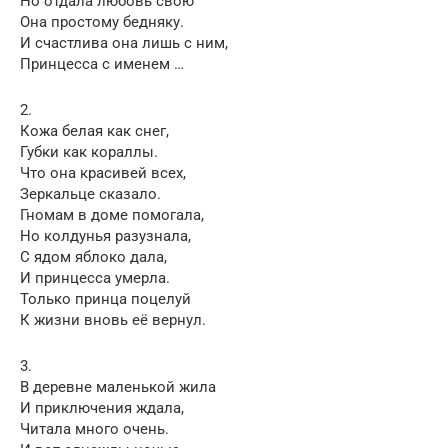
Но отдала любовь свою
Она простому бедняку.
И счастлива она лишь с ним,
Принцесса с именем …
2.
Кожа белая как снег,
Губки как кораллы.
Что она красивей всех,
Зеркальце сказало.
Гномам в доме помогала,
Но колдунья разузнала,
С ядом яблоко дала,
И принцесса умерла.
Только принца поцелуй
К жизни вновь её вернул.
3.
В деревне маленькой жила
И приключения ждала,
Читала много очень.