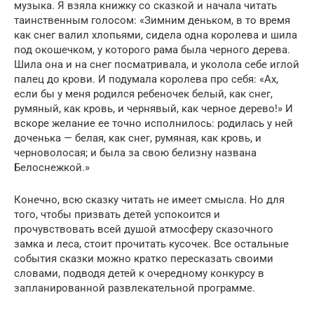
музыка. Я взяла книжку со сказкой и начала читать
таинственным голосом: «Зимним деньком, в то время
как снег валил хлопьями, сидела одна королева и шила
под окошечком, у которого рама была черного дерева.
Шила она и на снег посматривала, и уколола себе иглой
палец до крови. И подумала королева про себя: «Ах,
если бы у меня родился ребеночек белый, как снег,
румяный, как кровь, и чернявый, как черное дерево!» И
вскоре желание ее точно исполнилось: родилась у ней
доченька — белая, как снег, румяная, как кровь, и
черноволосая; и была за свою белизну названа
Белоснежкой.»
Конечно, всю сказку читать не имеет смысла. Но для
того, чтобы призвать детей успокоится и
прочувствовать всей душой атмосферу сказочного
замка и леса, стоит прочитать кусочек. Все остальные
события сказки можно кратко пересказать своими
словами, подводя детей к очередному конкурсу в
запланированной развлекательной программе.