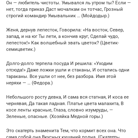
Он — любитель чистоты. Умывался ль утром ты? Если —
нет, тогда приказ Даст мочалкам он тотчас, Грозный
строгий командир Умывальник … (Мойдодыр.)
Женя, дернув лепесток, Говорила: «На восток, Север,
запад, и на юг Ты лети, а кончив круг, Сделай чудо,
лепесток!» Как волшебный звать цветок? (Цветик-
семицветик.)
Долго-долго терпела посуда И решила: «Уходим
отсюда!» Даже ложки ушли и стаканы, И остались одни
тараканы. Все ушли от нее, без разбора. Имя этой
неряхи — … (Федора.)
Небольшого росту девка, И сама вся статная, И коса ее
чернявая, Да такая ладная. Платье цвета малахита, В
косе ленты красные, Глаза, словно изумруды, —
Зеленые, опасные. (Хозяйка Медной горы.)
Это скатерть знаменита Тем, что кормит всех она. Что
сама собой она Вкусных кушаний полна. (Скатерть-