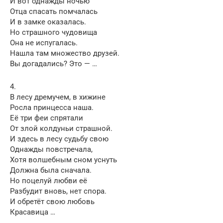
И вот однажды ночью
Отца спасать помчалась
И в замке оказалась.
Но страшного чудовища
Она не испугалась.
Нашла там множество друзей.
Вы догадались? Это — …
4.
В лесу дремучем, в хижине
Росла принцесса наша.
Её три феи спрятали
От злой колдуньи страшной.
И здесь в лесу судьбу свою
Однажды повстречала,
Хотя волшебным сном уснуть
Должна была сначала.
Но поцелуй любви её
Разбудит вновь, нет спора.
И обретёт свою любовь
Красавица …