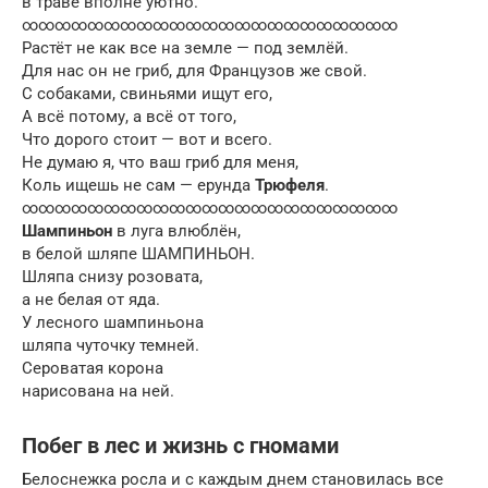
в траве вполне уютно.
∞∞∞∞∞∞∞∞∞∞∞∞∞∞∞∞∞∞∞∞∞∞∞
Растёт не как все на земле — под землёй.
Для нас он не гриб, для Французов же свой.
С собаками, свиньями ищут его,
А всё потому, а всё от того,
Что дорого стоит — вот и всего.
Не думаю я, что ваш гриб для меня,
Коль ищешь не сам — ерунда
Трюфеля
.
∞∞∞∞∞∞∞∞∞∞∞∞∞∞∞∞∞∞∞∞∞∞∞
Шампиньон
в луга влюблён,
в белой шляпе ШАМПИНЬОН.
Шляпа снизу розовата,
а не белая от яда.
У лесного шампиньона
шляпа чуточку темней.
Сероватая корона
нарисована на ней.
Побег в лес и жизнь с гномами
Белоснежка росла и с каждым днем становилась все