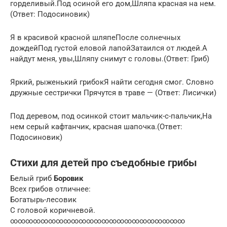
горделивый.Под осиной его дом,Шляпа красная на нем.
(Ответ: Подосиновик)
Я в красивой красной шляпеПосле солнечных
дождейПод густой еловой лапойЗатаился от людей.А
найдут меня, увы,Шляпу снимут с головы.(Ответ: Гриб)
Яркий, рыженький грибокЯ найти сегодня смог. Словно
дружные сестрички Прячутся в траве — (Ответ: Лисички)
Под деревом, под осинкой стоит мальчик-с-пальчик,На
нем серый кафтанчик, красная шапочка.(Ответ:
Подосиновик)
Стихи для детей про съедобные грибы
Белый гриб
Боровик
Всех грибов отличнее:
Богатырь-лесовик
С головой коричневой.
∞∞∞∞∞∞∞∞∞∞∞∞∞∞∞∞∞∞∞∞∞∞∞