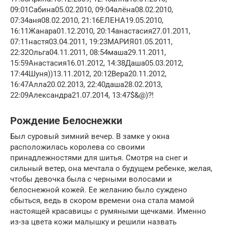
09:01Сабина05.02.2010, 09:04алёна08.02.2010,
07:34аня08.02.2010, 21:16ЕЛЕНА19.05.2010,
16:11Жанара01.12.2010, 20:14анастасия27.01.2011,
07:11настя03.04.2011, 19:23МАРИЯ01.05.2011,
22:32Ольга04.11.2011, 08:54маша29.11.2011,
15:59Анастасия16.01.2012, 14:38Даша05.03.2012,
17:44Шуня))13.11.2012, 20:12Вера20.11.2012,
16:47Алла20.02.2013, 22:40даша28.02.2013,
22:09Александра21.07.2014, 13:47$&@)?!
Рождение Белоснежки
Был суровый зимний вечер. В замке у окна
расположилась королева со своими
принадлежностями для шитья. Смотря на снег и
сильный ветер, она мечтала о будущем ребенке, желая,
чтобы девочка была с черными волосами и
белоснежной кожей. Ее желанию было суждено
сбыться, ведь в скором времени она стала мамой
настоящей красавицы с румяными щечками. Именно
из-за цвета кожи малышку и решили назвать