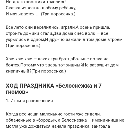
Но долго хвостики тряслись!
Сказка известна любому ребёнку,
И называется … (Три поросенка.)
Все лето они веселились, играли,А осень пришла,
строить домики стали,Два дома снес волк — все
укрылись в одном,И дружно зажили в том доме втроем.
(Три поросенка.)
Хрю-хрю-хрю — каких три братцаБольше волка не
боятся,Потому что зверь тот хищныйНе разрушит дом
кирпичный?(Три поросенка.)
ХОД ПРАЗДНИКА «Белоснежка и 7
гномов»
1. Игры и развлечения
Когда все наши маленькие гости уже сидели,
облаченные в «бороды», а Белоснежка – именинница не
могла уже дождаться начала праздника, заиграла