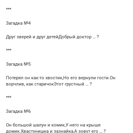
***
Загадка №4
Друг зверей и друг детейДобрый доктор … ?
***
Загадка №5
Потерял он как-то хвостик,Но его вернули гости.Он
ворчлив, как старичокЭтот грустный … ?
***
Загадка №6
Он большой шалун и комик,У него на крыше
домик.Хвастунишка и зазнайка,А зовут его … ?