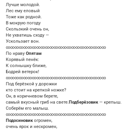
Лучше молодой.
Лес ему еловый
Тоже как родной.
В мокрую погоду
Скользкий очень он,
Не ухватишь сходу —
Ускользает вон.
∞∞∞∞∞∞∞∞∞∞∞∞∞∞∞∞∞∞∞∞∞∞∞
По нраву
О
пятам
Корявый пенёк:
К солнышку ближе,
Бодрей ветерок!
∞∞∞∞∞∞∞∞∞∞∞∞∞∞∞∞∞∞∞∞∞∞∞
Под берёзкой у дорожки
кто стоит на крепкой ножке?
Он, в коричневом берете,
самый вкусный гриб на свете.
Подберёзовик
— крепыш.
Соберём его малыш.
∞∞∞∞∞∞∞∞∞∞∞∞∞∞∞∞∞∞∞∞∞∞∞
Подосиновик
огромен,
очень ярок и нескромен,