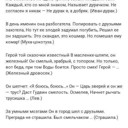
Каждый, кто со мной знаком, Называет дурачком. Не
согласен я никак — Не дурак я, а добряк. (Иван-дурак.)
В день именин она разбогатела. Попировать с друзьями
захотела, Но тут ее злодей задумал погубить, Решил ее
он задушить. Это скандал, это кошмар. Но помешал ему
комар! (Муха-цокотуха.)
Герой той сказочки известный В масленке-шляпе, он
железный! Он смелый, храбрый, с топором. Но только,
вот беда, при том Воды боится. Просто смех! Герой — …
(Железный дровосек.)
Он шепчет: «Я боюсь, боюсь…» Он — Царь зверей и он же
— трус? Даст Гудвин смелость. Осмелев, Начнет рычать
трусишка … (Лев.)
За умными мозгами Он в город шел с друзьями.
Преграда не страшила. Был смельчаком … (Страшила.)