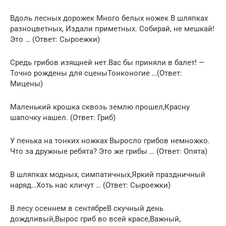
Вдоль лесных дорожек Много белых ножек В шляпках
разноцветных, Издали приметных. Собирай, не мешкай!
Это … (Ответ: Сыроежки)
Средь грибов изящней нет.Вас бы приняли в балет! —
Точно рождены для сценыТонконогие …(Ответ:
Мицены)
Маленький крошка сквозь землю прошел,Красну
шапочку нашел. (Ответ: Гриб)
У пенька на тонких ножках Выросло грибов немножко.
Что за дружные ребята? Это же грибы … (Ответ: Опята)
В шляпках модных, симпатичных,Яркий праздничный
наряд…Хоть нас кличут … (Ответ: Сыроежки)
В лесу осеннем в сентябреВ скучный день
дождливый,Вырос гриб во всей красе,Важный,