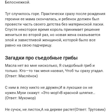
Белоснежкой.
Тут случилось горе. Практически сразу после рождения
героини ее мама скончалась, и ребенок должен был
провести часть своего детства без материнской ласки.
Спустя некоторое время король принимает решение
жениться во второй раз, но новая жена оказывается
злой и завистливой женщиной, которой было все
равно на свою падчерицу.
Загадки про съедобные грибы
Масла нет во мне нисколько, Я съедобный гриб и
только. Кто—то так меня назвал, Чтоб ты сразу угадал.
(Ответ: Маслёнок)
С ним в лесу никто не дружен,И в лукошке он не
нужен.Мухи скажут: «Это мор!»В красной шляпке…
(Ответ: Мухомор)
Не сучок, не листок,А на дереве растет(Ответ: Трутовик)