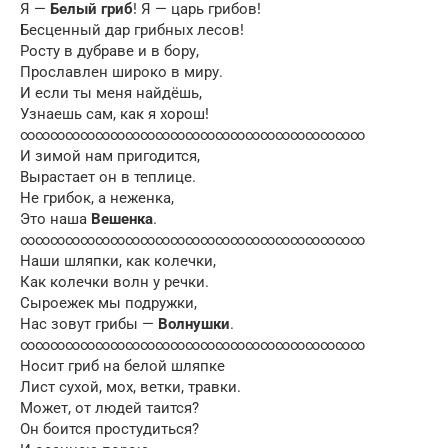
Я —
Белый гриб
! Я — царь грибов!
Бесценный дар грибных лесов!
Росту в дубраве и в бору,
Прославлен широко в миру.
И если ты меня найдёшь,
Узнаешь сам, как я хорош!
∞∞∞∞∞∞∞∞∞∞∞∞∞∞∞∞∞∞∞∞∞∞∞
И зимой нам пригодится,
Вырастает он в теплице.
Не грибок, а неженка,
Это наша
Вешенка
.
∞∞∞∞∞∞∞∞∞∞∞∞∞∞∞∞∞∞∞∞∞∞∞
Наши шляпки, как колечки,
Как колечки волн у речки.
Сыроежек мы подружки,
Нас зовут грибы —
Волнушки
.
∞∞∞∞∞∞∞∞∞∞∞∞∞∞∞∞∞∞∞∞∞∞∞
Носит гриб на белой шляпке
Лист сухой, мох, ветки, травки.
Может, от людей таится?
Он боится простудиться?