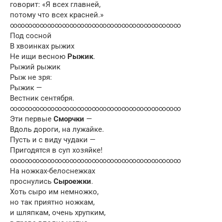
говорит: «Я всех главней,
потому что всех красней.»
∞∞∞∞∞∞∞∞∞∞∞∞∞∞∞∞∞∞∞∞∞∞∞
Под сосной
В хвоинках рыжих
Не ищи весною
Рыжик
.
Рыжий рыжик
Рыж не зря:
Рыжик —
Вестник сентября.
∞∞∞∞∞∞∞∞∞∞∞∞∞∞∞∞∞∞∞∞∞∞∞
Эти первые
Сморчки
—
Вдоль дороги, на лужайке.
Пусть и с виду чудаки —
Пригодятся в суп хозяйке!
∞∞∞∞∞∞∞∞∞∞∞∞∞∞∞∞∞∞∞∞∞∞∞
На ножках-белоснежках
проснулись
Сыроежки
.
Хоть сыро им немножко,
но так приятно ножкам,
и шляпкам, очень хрупким,