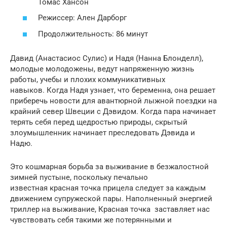
Томас Хансон
Режиссер: Ален Дарборг
Продолжительность: 86 минут
Давид (Анастасиос Сулис) и Надя (Нанна Блонделл),
молодые молодожены, ведут напряженную жизнь
работы, учебы и плохих коммуникативных
навыков. Когда Надя узнает, что беременна, она решает
приберечь новости для авантюрной лыжной поездки на
крайний север Швеции с Дэвидом. Когда пара начинает
терять себя перед щедростью природы, скрытый
злоумышленник начинает преследовать Дэвида и
Надю.
Это кошмарная борьба за выживание в безжалостной
зимней пустыне, поскольку печально
известная красная точка прицела следует за каждым
движением супружеской пары. Наполненный энергией
триллер на выживание, Красная точка заставляет нас
чувствовать себя такими же потерянными и