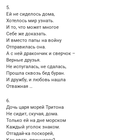
5.
Ей не сиделось дома,
Хотелось мир узнать.
И то, что может многое
Себе же доказать.
И вместо папы на войну
Отправилась она.
А с ней дракончик и сверчок –
Верные друзья.
Не испугалась, не сдалась,
Прошла сквозь бед буран.
И дружбу, и любовь нашла
Отважная …
6.
Дочь царя морей Тритона
Не сидит, скучая, дома.
Только ей на дне морском
Каждый уголок знаком.
Отгадай-ка поскорей,
Как звать принцессу? …