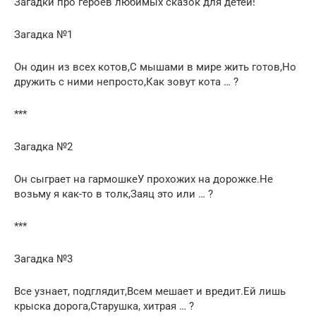
Загадки про героев любимых сказок для детей!
Загадка №1
Он один из всех котов,С мышами в мире жить готов,Но
дружить с ними непросто,Как зовут кота … ?
***
Загадка №2
Он сыграет на гармошкеУ прохожих на дорожке.Не
возьму я как-то в толк,Заяц это или … ?
***
Загадка №3
Все узнает, подглядит,Всем мешает и вредит.Ей лишь
крыска дорога,Старушка, хитрая … ?