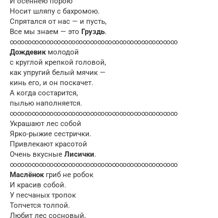
И осеннею порою
Носит шляпу с бахромою.
Спрятался от нас — и пусть,
Все мы знаем — это
Груздь
.
∞∞∞∞∞∞∞∞∞∞∞∞∞∞∞∞∞∞∞∞∞∞∞
Дождевик
молодой
с круглой крепкой головой,
как упругий белый мячик —
кинь его, и он поскачет.
А когда состарится,
пылью наполняется.
∞∞∞∞∞∞∞∞∞∞∞∞∞∞∞∞∞∞∞∞∞∞∞
Украшают лес собой
Ярко-рыжие сестрички.
Привлекают красотой
Очень вкусные
Лисички
.
∞∞∞∞∞∞∞∞∞∞∞∞∞∞∞∞∞∞∞∞∞∞∞
Маслёнок
гриб не робок
И красив собой.
У песчаных тропок
Топчется толпой.
Любит лес сосновый,