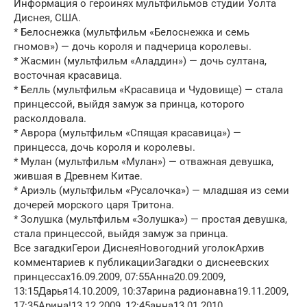
Информация о героинях мультфильмов студии Уолта
Диснея, США.
* Белоснежка (мультфильм «Белоснежка и семь
гномов») — дочь короля и падчерица королевы.
* Жасмин (мультфильм «Аладдин») — дочь султана,
восточная красавица.
* Белль (мультфильм «Красавица и Чудовище) — стала
принцессой, выйдя замуж за принца, которого
расколдовала.
* Аврора (мультфильм «Спящая красавица») —
принцесса, дочь короля и королевы.
* Мулан (мультфильм «Мулан») — отважная девушка,
жившая в Древнем Китае.
* Ариэль (мультфильм «Русалочка») — младшая из семи
дочерей морского царя Тритона.
* Золушка (мультфильм «Золушка») — простая девушка,
стала принцессой, выйдя замуж за принца.
Все загадкиГерои ДиснеяНовогодний уголокАрхив
комментариев к публикацииЗагадки о диснеевских
принцессах16.09.2009, 07:55Анна20.09.2009,
13:15Дарья14.10.2009, 10:37арина радионавна19.11.2009,
17:35Арина!13.12.2009, 12:45анна13.01.2010,