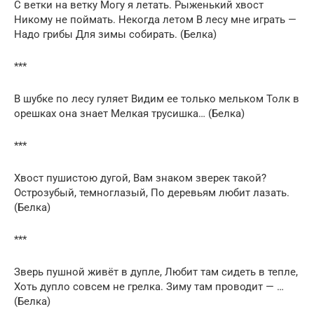
С ветки на ветку Могу я летать. Рыженький хвост
Никому не поймать. Некогда летом В лесу мне играть —
Надо грибы Для зимы собирать. (Белка)
***
В шубке по лесу гуляет Видим ее только мельком Толк в
орешках она знает Мелкая трусишка… (Белка)
***
Хвост пушистою дугой, Вам знаком зверек такой?
Острозубый, темноглазый, По деревьям любит лазать.
(Белка)
***
Зверь пушной живёт в дупле, Любит там сидеть в тепле,
Хоть дупло совсем не грелка. Зиму там проводит — …
(Белка)