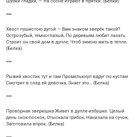
Шубки гладки, — На сосне Играют в прятки. (Белки)
***
Хвост пушистою дугой — Вам знаком зверёк такой?
Острозубый, темноглазый, По деревьям любит лазать.
Строит он свой дом в дупле, Чтоб зимою жить в тепле.
(Белка)
***
Рыжий хвостик тут и там Промелькнул вдруг по кустам
Смотрит в след ей девочка, Знает это… (Белка)
***
Проворная зверюшка Живет в дупле-избушке. Целый
день скок-поскок, Отыскала грибок, Нанизала на сучок,
Заготовила впрок. (Белка)