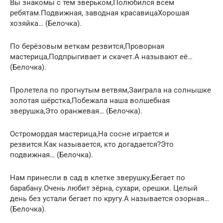
Вы знакомы с тем зверьком,Полюбился всем
ребятам.Подвижная, заводная красавицаХорошая
хозяйка… (Белочка).
По берёзовым веткам резвится,Проворная
мастерица,Подпрыгивает и скачет.А называют её…
(Белочка).
Пролетела по прогнутым ветвям,Заиграла на солнышке
золотая шёрстка,Побежала наша волшебная
зверушка,Это оранжевая… (Белочка).
Остромордая мастерица,На сосне играется и
резвится.Как называется, кто догадается?Это
подвижная… (Белочка).
Нам принесли в сад в клетке зверушку,Бегает по
барабану.Очень любит зёрна, сухари, орешки. Целый
день без устали бегает по кругу.А называется озорная…
(Белочка).