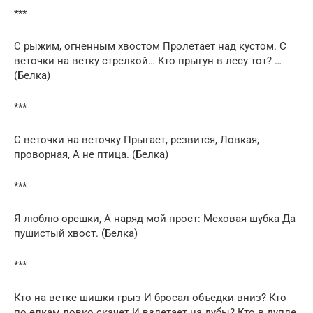
***
С рыжим, огненным хвостом Пролетает над кустом. С
веточки на ветку стрелкой… Кто прыгун в лесу тот? …
(Белка)
***
С веточки на веточку Прыгает, резвится, Ловкая,
проворная, А не птица. (Белка)
***
Я люблю орешки, А наряд мой прост: Меховая шубка Да
пушистый хвост. (Белка)
***
Кто на ветке шишки грыз И бросал объедки вниз? Кто
по елкам ловко скачет И взлетает на дубы? Кто в дупле