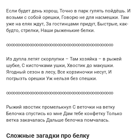
Если будет день хорош, Точно в парк гулять пойдёшь. И
возьми с собой орешки, Говорю не для насмешки. Там
уже на елях ждут, За гостинцами придут, Быстрые, как-
будто, стрелки, Наши рыженькие белки.
∞∞∞∞∞∞∞∞∞∞∞∞∞∞∞∞∞∞∞∞∞∞∞
Из дупла летят скорлупки – Там хозяйка – в рыжей
шубке, С кисточками ушки, Хвостик до макушки.
Ягодный сезон в лесу, Все корзиночки несут, И
погрызть орешки Уж нельзя без спешки.
∞∞∞∞∞∞∞∞∞∞∞∞∞∞∞∞∞∞∞∞∞∞∞
Рыжий хвостик промелькнул С веточки на ветку
Белочка спустись ко мне Дам тебе конфетку Только
ветка закачалась Дальше белочка помчалась.
Сложные загадки про белку