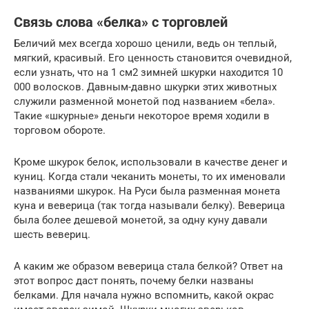
Связь слова «белка» с торговлей
Беличий мех всегда хорошо ценили, ведь он теплый,
мягкий, красивый. Его ценность становится очевидной,
если узнать, что на 1 см2 зимней шкурки находится 10
000 волосков. Давным-давно шкурки этих животных
служили разменной монетой под названием «бела».
Такие «шкурные» деньги некоторое время ходили в
торговом обороте.
Кроме шкурок белок, использовали в качестве денег и
куниц. Когда стали чеканить монеты, то их именовали
названиями шкурок. На Руси была разменная монета
куна и веверица (так тогда называли белку). Веверица
была более дешевой монетой, за одну куну давали
шесть вевериц.
А каким же образом веверица стала белкой? Ответ на
этот вопрос даст понять, почему белки названы
белками. Для начала нужно вспомнить, какой окрас