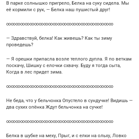
В парке солнышко пригрело, Белка на суку сидела. Мы
её кормили с рук, — Белка наш пушистый друг!
∞∞∞∞∞∞∞∞∞∞∞∞∞∞∞∞∞∞∞∞∞∞∞
— Здравствуй, белка! Как живешь? Как ты зиму
проведешь?
— Я орешки припасла возле теплого дупла. Я по веткам
поскачу, Шишку с елочки схвачу. Буду я тогда сыта,
Когда в лес придет зима.
∞∞∞∞∞∞∞∞∞∞∞∞∞∞∞∞∞∞∞∞∞∞∞
Не беда, что у бельчонка Опустело в сундучке! Видишь —
два сухих опёнка Ждут бельчонка на сучке!
∞∞∞∞∞∞∞∞∞∞∞∞∞∞∞∞∞∞∞∞∞∞∞
Белка в шубке на меху, Прыг, и с елки на ольху, Ловко