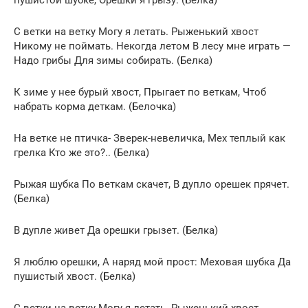
С ветки на ветку Могу я летать. Рыженький хвост
Никому не поймать. Некогда летом В лесу мне играть —
Надо грибы Для зимы собирать. (Белка)
К зиме у нее бурый хвост, Прыгает по веткам, Чтоб
набрать корма деткам. (Белочка)
На ветке не птичка- Зверек-невеличка, Мех теплый как
грелка Кто же это?.. (Белка)
Рыжая шубка По веткам скачет, В дупло орешек прячет.
(Белка)
В дупле живет Да орешки грызет. (Белка)
Я люблю орешки, А наряд мой прост: Меховая шубка Да
пушистый хвост. (Белка)
С ветки на ветку Могу я летать. Рыженький хвост