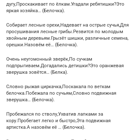
дугу,Проскакивает по ёлкам.Угадали ребятишки?Это
яркая хозяйка… (Белочка).
Собирает лесные орехи,Надевает на острые сучья,Для
просушивания лесные грибы.Резвится по молодым
хвойным деревьям.Грызёт шишки, различные семена,
орешки.Назовём её… (Белочка).
Очень неугомонный зверёк,По сучкам
подпрыгиваем.Догадались детишки?Это оранжевая
зверушка зовётся… (Белка).
Словно рыжая циркачка,Поскакала по веткам
белочка.Побежала по сучьям,Словно подвижная
зверушка… (Белочка).
Пробежался по стволу,Ухватив лапками за
кору.Пробегает легко и быстро,Эта подвижная
артистка.А назовём её … (Белочка).