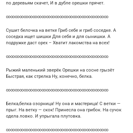
по деревьям скачет, И в дубле орешки прячет.
∞∞∞∞∞∞∞∞∞∞∞∞∞∞∞∞∞∞∞∞∞∞∞
Сушит белочка на ветке Гриб себе и гриб соседке. А
соседка ищет шишки Для себя и для сынишки. А
подружке даст орех – Хватит лакомства на всех!
∞∞∞∞∞∞∞∞∞∞∞∞∞∞∞∞∞∞∞∞∞∞∞
Рыжий маленький зверёк Орешки на сосне грызёт
Быстрая, как стрелка Ну, конечно, белка.
∞∞∞∞∞∞∞∞∞∞∞∞∞∞∞∞∞∞∞∞∞∞∞
Белка,белка озорница! Ну она и мастерица! С ветки —
прыг. На ветку — скок! Принесла она грибок. На сучок
одела ловко. И упрыгала плутовка.
∞∞∞∞∞∞∞∞∞∞∞∞∞∞∞∞∞∞∞∞∞∞∞