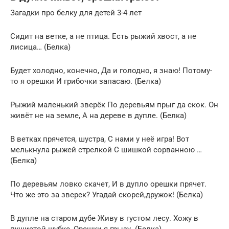
Загадки про белку для детей 3-4 лет
Сидит на ветке, а не птица. Есть рыжий хвост, а не
лисица… (Белка)
Будет холодно, конечно, Да и голодно, я знаю! Потому-
то я орешки И грибочки запасаю. (Белка)
Рыжий маленький зверёк По деревьям прыг да скок. Он
живёт не на земле, А на дереве в дупле. (Белка)
В ветках прячется, шустра, С нами у неё игра! Вот
мелькнула рыжей стрелкой С шишкой сорванною …
(Белка)
По деревьям ловко скачет, И в дупло орешки прячет.
Что же это за зверек? Угадай скорей,дружок! (Белка)
В дупле на старом дубе Живу в густом лесу. Хожу в
пушистой шубке, Орешки я грызу. (Белка)