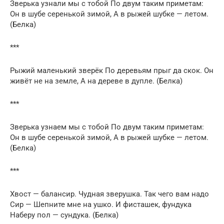
Зверька узнали мы с тобой По двум таким приметам:
Он в шубе серенькой зимой, А в рыжей шубке — летом.
(Белка)
***
Рыжий маленький зверёк По деревьям прыг да скок. Он
живёт не на земле, А на дереве в дупле. (Белка)
***
Зверька узнаем мы с тобой По двум таким приметам:
Он в шубе серенькой зимой, А в рыжей шубке — летом.
(Белка)
***
Хвост — балансир. Чудная зверушка. Так чего вам надо
Сир — Шепните мне на ушко. И фисташек, фундука
Наберу пол — сундука. (Белка)