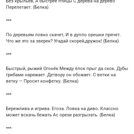
Без крыльев, А быстрее птицы С дерева на дерево
Перелетает. (Белка)
***
По деревьям ловко скачет, И в дупло орешки прячет.
Что же это за зверек? Угадай скорей,дружок! (Белка)
***
Быстрый, рыжий Огонёк Между ёлок прыг да скок. Дубы
грибами наряжает. Детвору он обожает. С ветки на
ветку — Просит конфетку. (Белка)
***
Бережлива и игрива. Егоза. Ловка на диво. Классно
может вскачь бежать Ас орехи разгрызать. (Белка)
***