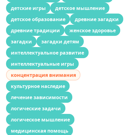
детские игры
детское мышление
детское образование
древние загадки
древние традиции
женское здоровье
загадки
загадки детям
интеллектуальное развитие
интеллектуальные игры
концентрация внимания
культурное наследие
лечение зависимости
логические задачи
логическое мышление
медицинская помощь