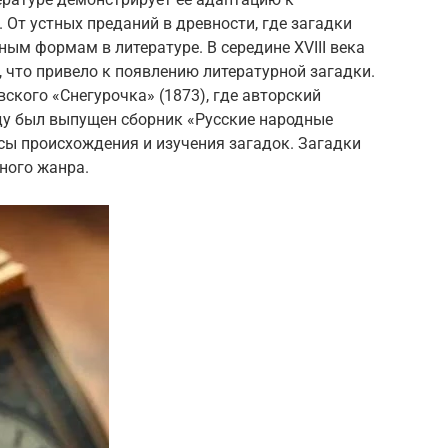
От устных преданий в древности, где загадки
нным формам в литературе. В середине XVIII века
, что привело к появлению литературной загадки.
ского «Снегурочка» (1873), где авторский
оду был выпущен сборник «Русские народные
сы происхождения и изучения загадок. Загадки
ного жанра.