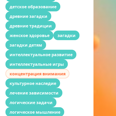
детское образование
древние загадки
древние традиции
женское здоровье
загадки
загадки детям
интеллектуальное развитие
интеллектуальные игры
концентрация внимания
культурное наследие
лечение зависимости
логические задачи
логическое мышление