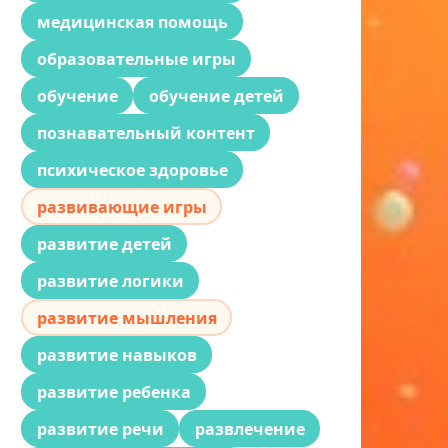
медицинская помощь
образовательные игры
обучение
обучение детей
познавательный контент
психическое здоровье
развивающие игры
развитие детей
развитие логики
развитие мышления
развитие навыков
развитие ребенка
развитие речи
развлечение