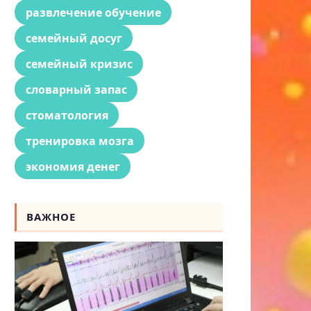
развлечение обучение
семейный досуг
семейный кризис
словарный запас
стоматология
тренировка мозга
экономия денег
ВАЖНОЕ