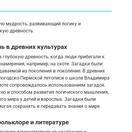
ую мудрость, развивающий логику и
окую древность.
ль в древних культурах
 глубокую древность, когда люди прибегали к
 намерения, например, на охоте. Загадки были
аваемой из поколения в поколение. В древних
ологодско-Пермской летописи о школе Владимира
амоте сопровождалось использованием загадок.
 но и способом развития логического мышления,
о мира у детей и взрослых. Загадки были
огая сохранять и передавать знания о мире.
ольклоре и литературе
ературе демонстрирует ее адаптацию к