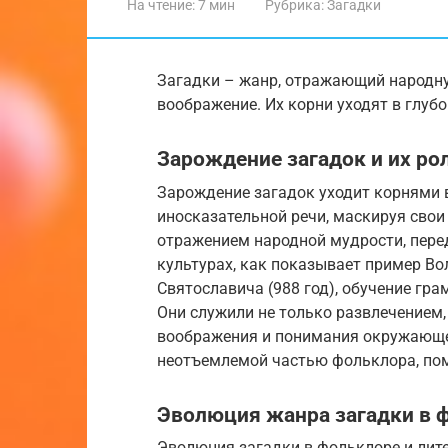
На чтение:
7 мин
Рубрика:
Загадки
Загадки – жанр, отражающий народн
воображение. Их корни уходят в глуб
Зарождение загадок и их ро
Зарождение загадок уходит корнями в
иносказательной речи, маскируя свои
отражением народной мудрости, перед
культурах, как показывает пример В
Святославича (988 год), обучение гр
Они служили не только развлечением,
воображения и понимания окружающег
неотъемлемой частью фольклора, пом
Эволюция жанра загадки в ф
Эволюция загадки в фольклоре и лит