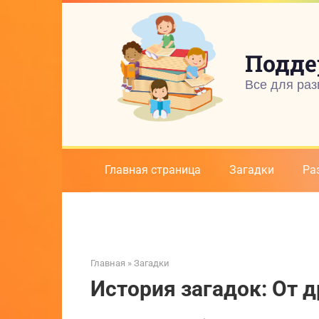
Перейти
к
контенту
Подде
Все для раз
Главная страница
Загадки
Ра
Главная
»
Загадки
История загадок: От д