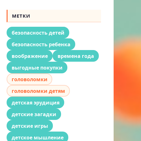
МЕТКИ
безопасность детей
безопасность ребенка
воображение
времена года
выгодные покупки
головоломки
головоломки детям
детская эрудиция
детские загадки
детские игры
детское мышление