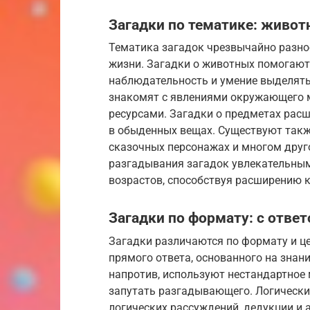
Загадки по тематике: живот
Тематика загадок чрезвычайно разно
жизни. Загадки о животных помогают
наблюдательность и умение выделять
знакомят с явлениями окружающего м
ресурсами. Загадки о предметах рас
в обыденных вещах. Существуют также
сказочных персонажах и многом друг
разгадывания загадок увлекательным
возрастов, способствуя расширению к
Загадки по формату: с ответ
Загадки различаются по формату и це
прямого ответа, основанного на знан
напротив, используют нестандартное 
запутать разгадывающего. Логически
логических рассуждений, дедукции и