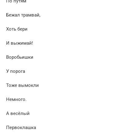
По путям
Бежал трамвай,
Хоть бери
И выжимай!
Воробьишки
У порога
Тоже вымокли
Немного.
А весёлый
Первоклашка