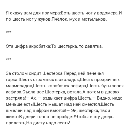
Я скажу вам для примера:Есть шесть ног у водомера.И
по шесть ног у жуков,Пчёлок, мух и мотыльков.
***
Эта цифра акробатка:То шестерка, то девятка.
***
За столом сидит Шестерка.Перед ней печенья
горка.Шесть огромных шоколадок,Шесть прозрачных
мармеладок,Шесть коробочек зефира,Шесть бутылочек
кефира.Съела все Шестерка, встала,А потом в дверях
застряла!— Ах, — вздыхает цифра Шесть,— Видно, надо
меньше есть!Шесть мышат над ней смеются,Шесть
шмелей над цифрой вьются!— Эй, шестерка, твой
животВ двери точно не пройдет!Чтобы в эту дверь
пролезть,На диету надо сесть!