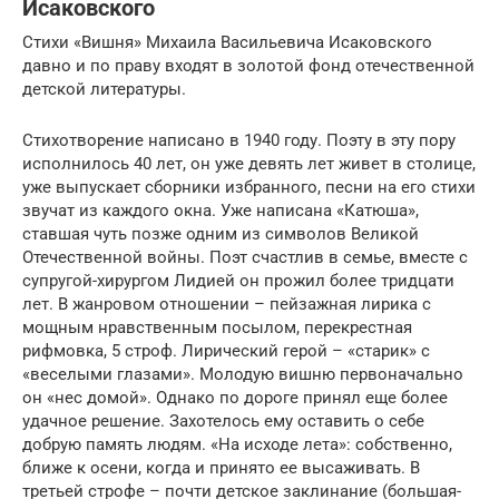
Исаковского
Стихи «Вишня» Михаила Васильевича Исаковского
давно и по праву входят в золотой фонд отечественной
детской литературы.
Стихотворение написано в 1940 году. Поэту в эту пору
исполнилось 40 лет, он уже девять лет живет в столице,
уже выпускает сборники избранного, песни на его стихи
звучат из каждого окна. Уже написана «Катюша»,
ставшая чуть позже одним из символов Великой
Отечественной войны. Поэт счастлив в семье, вместе с
супругой-хирургом Лидией он прожил более тридцати
лет. В жанровом отношении – пейзажная лирика с
мощным нравственным посылом, перекрестная
рифмовка, 5 строф. Лирический герой – «старик» с
«веселыми глазами». Молодую вишню первоначально
он «нес домой». Однако по дороге принял еще более
удачное решение. Захотелось ему оставить о себе
добрую память людям. «На исходе лета»: собственно,
ближе к осени, когда и принято ее высаживать. В
третьей строфе – почти детское заклинание (большая-