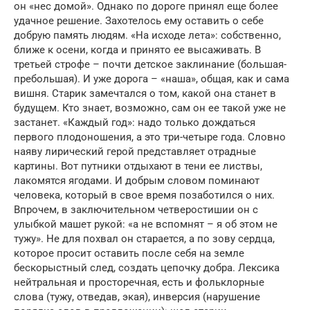
он «нес домой». Однако по дороге принял еще более
удачное решение. Захотелось ему оставить о себе
добрую память людям. «На исходе лета»: собственно,
ближе к осени, когда и принято ее высаживать. В
третьей строфе – почти детское заклинание (большая-
пребольшая). И уже дорога – «наша», общая, как и сама
вишня. Старик замечтался о том, какой она станет в
будущем. Кто знает, возможно, сам он ее такой уже не
застанет. «Каждый год»: надо только дождаться
первого плодоношения, а это три-четыре года. Словно
наяву лирический герой представляет отрадные
картины. Вот путники отдыхают в тени ее листвы,
лакомятся ягодами. И добрым словом поминают
человека, который в свое время позаботился о них.
Впрочем, в заключительном четверостишии он с
улыбкой машет рукой: «а не вспомнят – я об этом не
тужу». Не для похвал он старается, а по зову сердца,
которое просит оставить после себя на земле
бескорыстный след, создать цепочку добра. Лексика
нейтральная и просторечная, есть и фольклорные
слова (тужу, отведав, экая), инверсия (нарушение