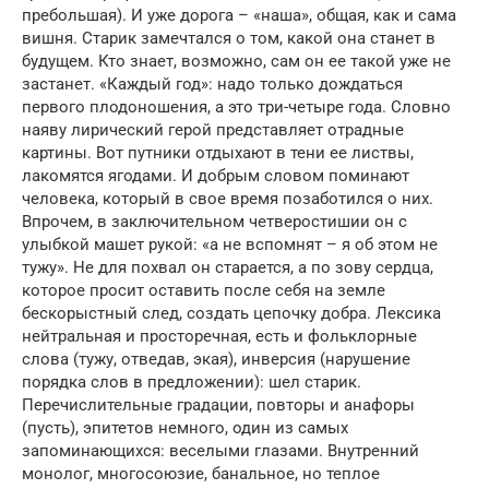
пребольшая). И уже дорога – «наша», общая, как и сама
вишня. Старик замечтался о том, какой она станет в
будущем. Кто знает, возможно, сам он ее такой уже не
застанет. «Каждый год»: надо только дождаться
первого плодоношения, а это три-четыре года. Словно
наяву лирический герой представляет отрадные
картины. Вот путники отдыхают в тени ее листвы,
лакомятся ягодами. И добрым словом поминают
человека, который в свое время позаботился о них.
Впрочем, в заключительном четверостишии он с
улыбкой машет рукой: «а не вспомнят – я об этом не
тужу». Не для похвал он старается, а по зову сердца,
которое просит оставить после себя на земле
бескорыстный след, создать цепочку добра. Лексика
нейтральная и просторечная, есть и фольклорные
слова (тужу, отведав, экая), инверсия (нарушение
порядка слов в предложении): шел старик.
Перечислительные градации, повторы и анафоры
(пусть), эпитетов немного, один из самых
запоминающихся: веселыми глазами. Внутренний
монолог, многосоюзие, банальное, но теплое