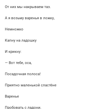
От них мы накрываем таз.
А я возьму варенья в ложку,
Немножко
Капну на ладошку
И крикну:
— Вот тебе, оса,
Посадочная полоса!
Приятно маленькой сластёне
Варенье
Пробовать с ладони.