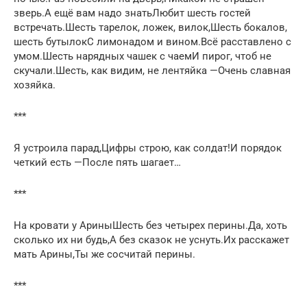
зверь.А ещё вам надо знатьЛюбит шесть гостей
встречать.Шесть тарелок, ложек, вилок,Шесть бокалов,
шесть бутылокС лимонадом и вином.Всё расставлено с
умом.Шесть нарядных чашек с чаемИ пирог, чтоб не
скучали.Шесть, как видим, не лентяйка —Очень славная
хозяйка.
***
Я устроила парад,Цифры строю, как солдат!И порядок
четкий есть —После пять шагает…
***
На кровати у АриныШесть без четырех перины.Да, хоть
сколько их ни будь,А без сказок не уснуть.Их расскажет
мать Арины,Ты же сосчитай перины.
***