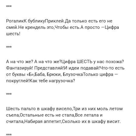
***
РогаликК бубликуПриклей.Да только есть его не
смей.Не крендель это,Чтобы есть.А просто —Цифра
шесть!
***
А на что же? А на что же?Цифра ШЕСТЬ у нас похожа?
Фантазируй! Представляй!И идеи подавай!Что-то есть
от буквы «Б»,Баба, Брюки, БлузочкаТолько цифра —
покруглей!Как тебе нагрузочка?
***
Шесть пальто в шкафу висело,Три из них моль летом
съела,Остальные есть не стала,Все летала и
считала,Набирая аппетит,Сколько их в шкафу висит.
***