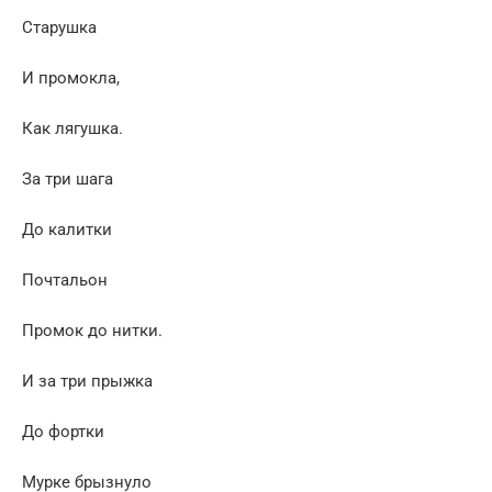
Старушка
И промокла,
Как лягушка.
За три шага
До калитки
Почтальон
Промок до нитки.
И за три прыжка
До фортки
Мурке брызнуло