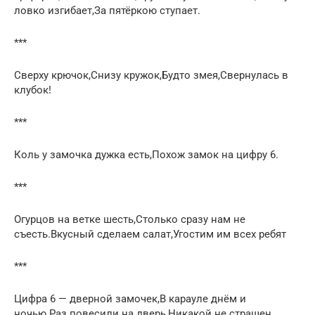
ловко изгибает,За пятёркою ступает.
***
Сверху крючок,Снизу кружок,Будто змея,Свернулась в
клубок!
***
Коль у замочка дужка есть,Похож замок на цифру 6.
***
Огурцов на ветке шесть,Столько сразу нам не
съесть.Вкусный сделаем салат,Угостим им всех ребят
***
Цифра 6 — дверной замочек,В карауле днём и
ночью.Раз повесили на дверь,Никакой не страшен