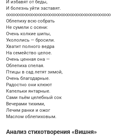
И избавят от беды,
И болезнь уйти заставят.
∞∞∞∞∞∞∞∞∞∞∞∞∞∞∞∞∞∞∞∞∞∞∞
Облепиху всю собрать
Не сумели с осени:
Очень колкие шипы,
Укололись — бросили.
Хватит полного ведра
На семейство целое.
Очень ценная она —
Облепиха спелая.
Птицы в сад летят зимой,
Очень благодарные.
Радостно они клюют
Капельки янтарные.
Сами пьём целебный сок
Вечерами тихими,
Лечим ранки и ожог
Маслом облепиховым.
Анализ стихотворения «Вишня»