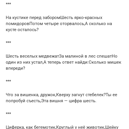
***
На кустике перед заборомШесть ярко-красных
помидоровПотом четыре оторвалось,А сколько на
кусте осталось?
***
Шесть веселых медвежатЗа малиной в лес спешатНо
один из них устал,А теперь ответ найди:Сколько мишек
впереди?
***
Что за вишенка, дружок,Кверху загнут стебелек?Ты ее
попробуй съесть,Эта вишня — цифра шесть.
***
Циферка, как бегемотик,Круглый у неё животик,Шейку