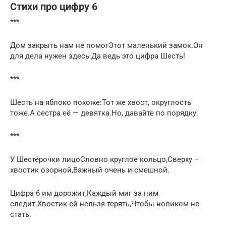
Стихи про цифру 6
***
Дом закрыть нам не помогЭтот маленький замок.Он
для дела нужен здесь:Да ведь это цифра Шесть!
***
Шесть на яблоко похоже:Тот же хвост, округлость
тоже.А сестра её — девятка.Но, давайте по порядку.
***
У Шестёрочки лицоСловно круглое кольцо,Сверху –
хвостик озорной,Важный очень и смешной.
Цифра 6 им дорожит,Каждый миг за ним
следит.Хвостик ей нельзя терять,Чтобы ноликом не
стать.