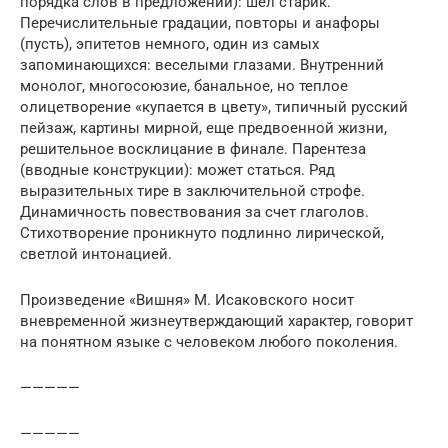
порядка слов в предложении): шел старик.
Перечислительные градации, повторы и анафоры
(пусть), эпитетов немного, один из самых
запоминающихся: веселыми глазами. Внутренний
монолог, многосоюзие, банальное, но теплое
олицетворение «купается в цвету», типичный русский
пейзаж, картины мирной, еще предвоенной жизни,
решительное восклицание в финале. Парентеза
(вводные конструкции): может статься. Ряд
выразительных тире в заключительной строфе.
Динамичность повествования за счет глаголов.
Стихотворение проникнуто подлинно лирической,
светлой интонацией.
Произведение «Вишня» М. Исаковского носит
вневременной жизнеутверждающий характер, говорит
на понятном языке с человеком любого поколения.
—————
—————