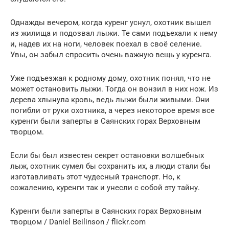
Однажды вечером, когда куренг уснул, охотник вышел
из жилища и подозвал лыжи. Те сами подъехали к нему
и, надев их на ноги, человек поехал в своё селение.
Увы, он забыл спросить очень важную вещь у куренга.
Уже подъезжая к родному дому, охотник понял, что не
может остановить лыжи. Тогда он вонзил в них нож. Из
дерева хлынула кровь, ведь лыжи были живыми. Они
погибли от руки охотника, а через некоторое время все
куренги были заперты в Саянских горах Верховным
творцом.
Если бы был известен секрет остановки волшебных
лыж, охотник сумел бы сохранить их, а люди стали бы
изготавливать этот чудесный транспорт. Но, к
сожалению, куренги так и унесли с собой эту тайну.
Куренги были заперты в Саянских горах Верховным
творцом / Daniel Beilinson / flickr.com