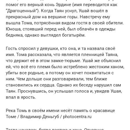
помог его верный конь Эрдине (имя переводится как
“Драгоценный”). Когда Таян уснул, Ушай вошёл в
прекрасный дом на вершине горы. Навстречу ему
вышла Тома, потрясённая видом гостя в своей обители.
Юноша, стоявший перед ней, был облачён в одежды
бедняка, однако выглядел богатырём.
Гость спросил у девушки, кто она, и та назвала своё
имя. Тома рассказала, что является пленницей Таяна,
что держит её в этом замке-тюрьме. Ушай же объяснил
ей, что всё его племя было истреблено жестоким ханом,
убиты все родные, а потому он хочет поквитаться с
ним. Чем дольше они разговаривали, тем ближе
становились их сердца. Однако их беседу нарушил сам
Таян. Проснувшись, он услышал голоса и, увидев Ушая,
впал в ярость.
Река Томь в своём имени несёт память о красавице
Томе / Владимир Деньгуб / photocentra.ru
Тогда началась битва пастуха и хана. Отчаянно