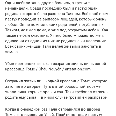
Одни любили хана, другие боялись, а третьи –
ненавидели. Среди последних был и пастух Ушай,
родина которого была разорена Таяном. Всё своё время
пастух проводил за выпасом лошадей, которых очень
любил. Он не помнил своих родителей, погубленных
Таяном, не имел дома, а жил под открытым небом. Хан
также не был счастлив. У него было множество жён,
однако ни от одной из них не родился сын-наследник.
Всех своих женщин Таян велел живыми закопать в
землю.
Убив всех своих жён, хан сохранил жизнь лишь одной
красавице Томе / Châu Nguyễn / artstation.com
Сохранил жизнь лишь одной красавице Томе, которую
заточил во дворце. Путь к этой роскошной тюрьме
знали лишь горные орлы и хан. Таян требовал от жены
родить ему сына – в ином случае грозил ей расправой.
Когда в очередной раз Таян отправился во дворец
Томы, его выследил Ушай. Пройти по горам пастуху