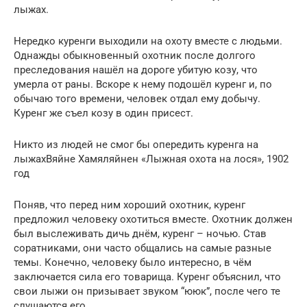
лыжах.
Нередко куренги выходили на охоту вместе с людьми.
Однажды обыкновенный охотник после долгого
преследования нашёл на дороге убитую козу, что
умерла от раны. Вскоре к нему подошёл куренг и, по
обычаю того времени, человек отдал ему добычу.
Куренг же съел козу в один присест.
Никто из людей не смог бы опередить куренга на
лыжахВяйне Хамяляйнен «Лыжная охота на лося», 1902
год
Поняв, что перед ним хороший охотник, куренг
предложил человеку охотиться вместе. Охотник должен
был выслеживать дичь днём, куренг – ночью. Став
соратниками, они часто общались на самые разные
темы. Конечно, человеку было интересно, в чём
заключается сила его товарища. Куренг объяснил, что
свои лыжи он призывает звуком “ююк”, после чего те
слушаются его.