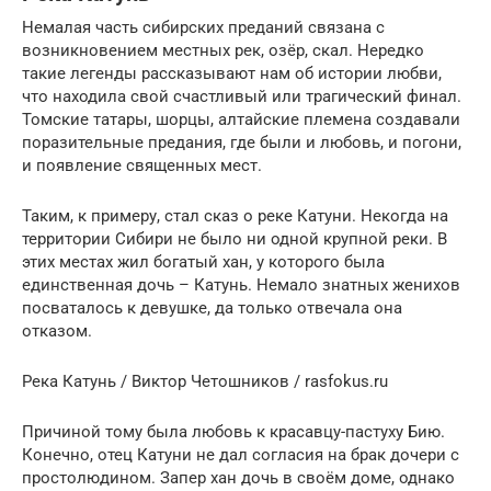
Немалая часть сибирских преданий связана с
возникновением местных рек, озёр, скал. Нередко
такие легенды рассказывают нам об истории любви,
что находила свой счастливый или трагический финал.
Томские татары, шорцы, алтайские племена создавали
поразительные предания, где были и любовь, и погони,
и появление священных мест.
Таким, к примеру, стал сказ о реке Катуни. Некогда на
территории Сибири не было ни одной крупной реки. В
этих местах жил богатый хан, у которого была
единственная дочь – Катунь. Немало знатных женихов
посваталось к девушке, да только отвечала она
отказом.
Река Катунь / Виктор Четошников / rasfokus.ru
Причиной тому была любовь к красавцу-пастуху Бию.
Конечно, отец Катуни не дал согласия на брак дочери с
простолюдином. Запер хан дочь в своём доме, однако