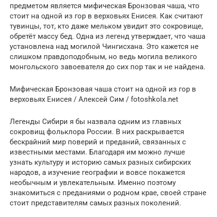
предметом является мифическая Бронзовая чаша, что
стоит на одной из гор в верховьях Енисея. Как считают
тувинцы, тот, кто даже мельком увидит это сокровище,
обретёт массу бед. Одна из легенд утверждает, что чаша
установлена над могилой Чингисхана. Это кажется не
слишком правдоподобным, но ведь могила великого
монгольского завоевателя до сих пор так и не найдена.
Мифическая Бронзовая чаша стоит на одной из гор в
верховьях Енисея / Алексей Сим / fotoshkola.net
Легенды Сибири я бы назвала одним из главных
сокровищ фольклора России. В них раскрывается
бескрайний мир поверий и преданий, связанных с
известными местами. Благодаря им можно лучше
узнать культуру и историю самых разных сибирских
народов, а изучение географии и вовсе покажется
необычным и увлекательным. Именно поэтому
знакомиться с преданиями о родном крае, своей стране
стоит представителям самых разных поколений.