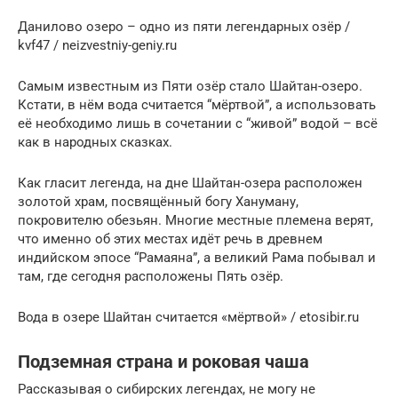
Данилово озеро – одно из пяти легендарных озёр /
kvf47 / neizvestniy-geniy.ru
Самым известным из Пяти озёр стало Шайтан-озеро.
Кстати, в нём вода считается “мёртвой”, а использовать
её необходимо лишь в сочетании с “живой” водой – всё
как в народных сказках.
Как гласит легенда, на дне Шайтан-озера расположен
золотой храм, посвящённый богу Хануману,
покровителю обезьян. Многие местные племена верят,
что именно об этих местах идёт речь в древнем
индийском эпосе “Рамаяна”, а великий Рама побывал и
там, где сегодня расположены Пять озёр.
Вода в озере Шайтан считается «мёртвой» / etosibir.ru
Подземная страна и роковая чаша
Рассказывая о сибирских легендах, не могу не