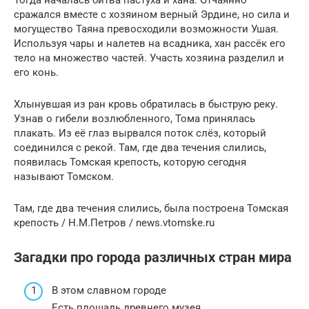
сражался вместе с хозяином верный Эрдине, но сила и
могущество Таяна превосходили возможности Ушая.
Используя чары и налетев на всадника, хан рассёк его
тело на множество частей. Участь хозяина разделил и
его конь.
Хлынувшая из ран кровь обратилась в быструю реку.
Узнав о гибели возлюбленного, Тома принялась
плакать. Из её глаз вырвался поток слёз, который
соединился с рекой. Там, где два течения слились,
появилась Томская крепость, которую сегодня
называют Томском.
Там, где два течения слились, была построена Томская
крепость / Н.М.Петров / news.vtomske.ru
Загадки про города различных стран мира
В этом славном городе
Есть площадь древнего музея