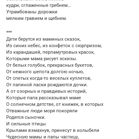
кудри, сглаженные гребнем…
Утрамбованы дорожки
мелким гравием и щебнем.
***
Дети берутся из маминых сказок,
Из синих небес, из конфеток с сюрпризом,
Из карандашей, перламутровых красок,
Которыми мама рисует эскизы.
От белых голубок, прекрасных букетов,
От нежного шепота долгою ночью,
От спетых когда-то веселых куплетов,
От папиной ласки рождаются дочки.
А от озорных и правдивых историй,
Которые папа рассказывал маме
О солнечном детстве, от книжек, в которых
Отважные люди моря покоряли
Родятся сыночки.
И сильные птицы
Крылами взмахнув, принесут в колыбели
Чудесную мамы и папы частицу,