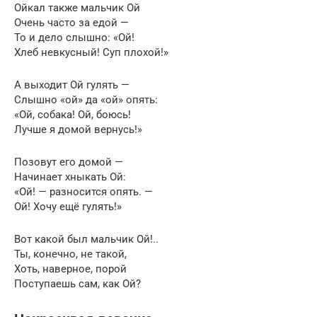
Ойкал также мальчик Ой
Очень часто за едой —
То и дело слышно: «Ой!
Хлеб невкусный! Суп плохой!»
А выходит Ой гулять —
Слышно «ой» да «ой» опять:
«Ой, собака! Ой, боюсь!
Лучше я домой вернусь!»
Позовут его домой —
Начинает хныкать Ой:
«Ой! — разносится опять. —
Ой! Хочу ещё гулять!»
Вот какой был мальчик Ой!..
Ты, конечно, не такой,
Хоть, наверное, порой
Поступаешь сам, как Ой?