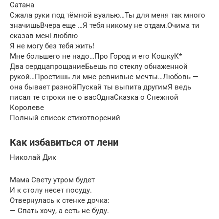
Сатана
Сжала руки под тёмной вуалью…Ты для меня так много
значишьВчера еще …Я тебя никому не отдам.Очима ти
сказав мені люблю
Я не могу без тебя жить!
Мне большего не надо…Про Город и его КошкуК*
Два сердцапрощаниеБьешь по стеклу обнаженной
рукой…Простишь ли мне ревнивые мечты…Любовь —
она бывает разнойПускай ты выпита другимЯ ведь
писал те строки не о васОднаСказка о Снежной
Королеве
Полный список стихотворений
Как избавиться от лени
Николай Дик
Мама Свету утром будет
И к столу несет посуду.
Отвернулась к стенке дочка:
— Спать хочу, а есть не буду.