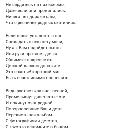
Не сердитесь на них всерьез,
Даже если они провинились,
Ничего нет дороже слез,
Что с ресничек родных скатились.
Если валит усталость с ног
Совладать с нею нету мочи,
Ну а к Вам подойдет сынок
Или руки протянет дочка.
Обнимите покрепче их,
Детской ласкою дорожите
Это счастье! короткий миг
Быть счастливыми поспешите.
Ведь растают как снег весной,
Промелькнут дни златые эти
И покинут очаг родной
Повзрослевшие Ваши дети.
Перелистывая альбом
С фотографиями детства,
С грустью вспомните о былом