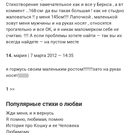
Стихотворение замечательное как и все у Бернса , а вт
коммент …168-см- да вы такая большая ! как не стыдно
жаловаться !! у меня 145см!!!! Лапочкой , маленькой
зовут меня мужчины и на руках носят , относятся
трогательно и все ОК, и я никак маломерком себя не
считаю. !!!! А если проблемы хотите найти — так вы их
всегда найдете — на пустом месте
14.
мария | 7 марта 2012 — 14:35
я горжусь своим маленьким ростом!!!!!!!!зато на руках
носят)))))))
1
>>
Популярные стихи о любви
Жди меня, и я вернусь
Я помню, любимая, помню
История про Кошку и ее Человека
Любимому.