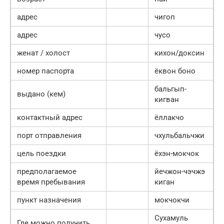
адрес
чигоп
адрес
чусо
женат / холост
кихон/доксин
номер паспорта
ёквон боно
бальгып-
выдано (кем)
кигван
контактный адрес
ёллакчо
порт отправления
чхульбальчжи
цель поездки
ёхэн-мокчок
предполагаемое
йечжон-чэчжэ
время пребывания
киган
пункт назначения
мокчокчи
Сухамуль
Где можно получить