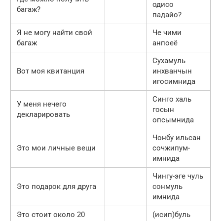
одисо
багаж?
падайо?
Я не могу найти свой
Че чими
багаж
анпоеё
Сухамуль
Вот моя квитанция
инхванчын
игосимнида
Синго халь
У меня нечего
госын
декларировать
опсымнида
Чонбу ильсан
Это мои личные вещи
сочжипум-
имнида
Чингу-эге чуль
Это подарок для друга
сонмуль
имнида
Это стоит около 20
(исип)буль