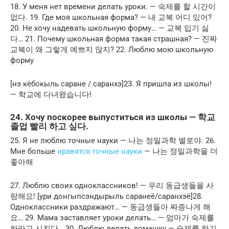
18. У меня нет времени делать уроки. — 숙제를 할 시간이
없다. 19. Где моя школьная форма? — 내 교복 어디 있어?
20. Не хочу надевать школьную форму… — 교복 입기 싫
다… 21. Почему школьная форма такая страшная? — 진짜
교복이 왜 그렇게 예쁘지 않지? 22. Люблю мою школьную
форму
[нэ кёбокыль саране / саранхэ]23. Я пришла из школы!
— 학교에 다녀왔습니다!
24. Хочу поскорее выпуститься из школы — 학교
졸업 빨리 하고 싶다.
25. Я не люблю точные науки — 나는 정밀과학 별로야. 26.
Мне больше
нравятся точные науки
— 나는 정밀과학을 더
좋아해
27. Люблю своих одноклассников! — 우리 동급생들을 사
랑해요! [ури донгыпсэндырыль саранеё/саранхэё]28.
Одноклассники раздражают… — 동급생들아 짜증나게 해
요… 29. Мама заставляет уроки делать… — 엄마가 숙제를
하라고 시킨다… 30. Люблю делать домашку — 숙제를 하기