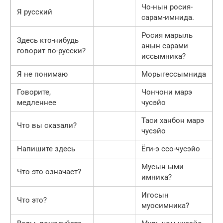
Чо-нын росия-
Я русский
сарам-имнида.
Росия марыль
Здесь кто-нибудь
анын сарами
говорит по-русски?
иссымника?
Я не понимаю
Морыгессымнида
Говорите,
Чончони марэ
медленнее
чусэйо
Таси ханбон марэ
Что вы сказали?
чусэйо
Напишите здесь
Ёги-э ссо-чусэйо
Мусын ыми
Что это означает?
имника?
Игосын
Что это?
муосимника?