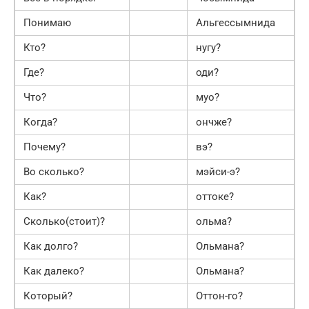
Понимаю
Альгессымнида
Кто?
нугу?
Где?
оди?
Что?
муо?
Когда?
ончже?
Почему?
вэ?
Во сколько?
мэйси-э?
Как?
оттоке?
Сколько(стоит)?
ольма?
Как долго?
Ольмана?
Как далеко?
Ольмана?
Который?
Оттон-го?