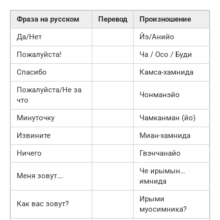
Фраза на русском
Перевод
Произношение
Да/Нет
Йэ/Анийо
Пожалуйста!
Ча / Осо / Буди
Спасибо
Камса-хамнида
Пожалуйста/Не за
Чонманэйо
что
Минуточку
Чамканман (йо)
Извините
Миан-хамнида
Ничего
Гвэнчанайо
Че ирымын…
Меня зовут….
имнида
Ирыми
Как вас зовут?
муосимника?