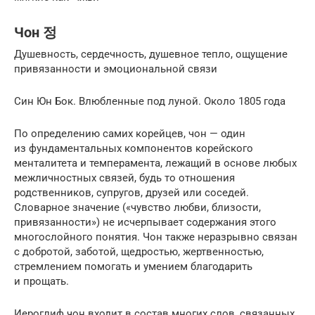
Чон 정
Душевность, сердечность, душевное тепло, ощущение
привязанности и эмоциональной связи
Син Юн Бок. Влюбленные под луной. Около 1805 года
По определению самих корейцев, чон — один
из фундаментальных компо­нентов корейского
менталитета и темперамента, лежащий в основе любых
межличностных связей, будь то отноше­ния
родственников, супругов, друзей или соседей.
Словарное значение («чувство любви, близости,
привязанности») не исчерпывает содержания этого
многослойного понятия. Чон также нераз­рывно связан
с добротой, заботой, щедростью, жертвенностью,
стремлением помогать и умением благодарить
и прощать.
Иероглиф чон входит в состав многих слов, связанных