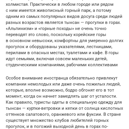
холмистая. Практически в любом городе или рядом
с ним имеется живописный горный парк, а потому
одним из самых популярных видов досуга среди людей
разных возрастов является тынсан — прогулки в горах.
«Альпинизм» и «горные походы» не очень точно
переводят это слово, поскольку корейские горы
в основном невысоки, ком­фортны для умеренно долгих
прогулок и оборудованы указателями, лестни­цами,
перилами в опасных местах, туалетами и кафе. В горы
идут семьями, включая совсем маленьких детей,
студенческими компаниями, рабочими коллективами
Особое внимание иностранца обязательно привлекут
компании немолодых или даже очень пожилых людей,
которые, вполне возможно, бодро обгонят его в тот
момент, когда он начнет замедлять шаг от усталости.
Как правило, туристы одеты в специальную одежду для
тынсан — куртки-ветровки и кепки от солнца кислотных
оттенков салатового, оранже­вого или фуксии. В стране
существует множество клубов любителей горных
прогулок, и в пого­жий выходной день в горах по-