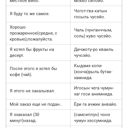
местное вино.
мокко сипойо.
Чогот-гва катын
Я буду то же самое.
госыль чусэйо.
Хорошо
Чаль (чунганччым,
прожаренное(средне, с
соль) куво чусэйо.
кровью),пожалуйста.
Я хотел бы фрукты на
Дичжоту-ро кваиль
десерт.
чучсэйо.
Кыдамэ копи
После этого я хотел бы
(хонча)рыль бутак-
кофе (чай).
хамнида.
Игосын чега чумун-
Я этого не заказывал.
хаг госи анимнида.
Мой заказ еще не подан..
Ёри га ачжик анвайо.
Я зхаказал (30
(самсиппун) чонэ
минут)назад.
чумун хэссумнида.