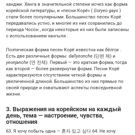
ханджи. Хянга в значительной степени исчез как форма
корейской литературы, и «песни Корё» (
Goryeo gayo
)
стали более популярными. Большинство песен Корё
передавались устно, и многие из них сохранились до
периода Чосон , когда некоторые из них были записаны
с использованием хангыля .
Поэтическая форма песен Корё известна как
бёлгок
.
Есть две различные формы:
dallyeonche
(단련 체) и
yeonjanche
(연 잔체). Первый — это краткая форма, тогда
как второй — более развернутая форма. Песни Корё
характеризуются отсутствием четкой формы и
увеличенной длиной. Большинство из них прямые по
своей природе и охватывают аспекты повседневной
жизни.
3. Выражения на корейском на каждый
день, тема — настроение, чувства,
отношения
63. Я хочу побыть одна — 혼자 있고 싶다 64. Не хочу