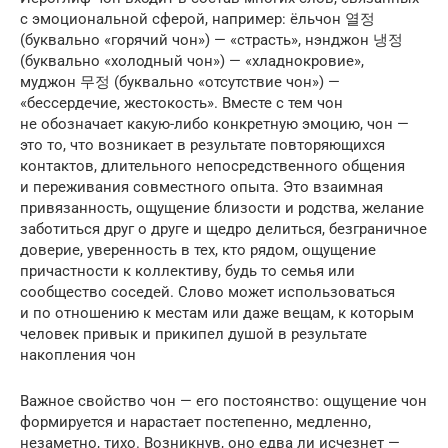
с эмоциональной сферой, например: ёльчон 열정
(буквально «горячий чон») — «страсть», нэнджон 냉정
(буквально «холодный чон») — «хладно­кровие»,
муджон 무정 (буквально «отсутствие чон») —
«бессердечие, жестокость». Вместе с тем чон
не обозначает какую-либо конкретную эмоцию, чон —
это то, что возникает в результате повторяющихся
контактов, длительного непосредственного общения
и переживания совместного опыта. Это взаимная
привязанность, ощущение близости и родства, желание
заботиться друг о друге и щедро делиться, безграничное
доверие, уверенность в тех, кто рядом, ощущение
причастности к коллективу, будь то семья или
сообщество соседей. Слово может использоваться
и по отношению к местам или даже вещам, к которым
человек привык и прикипел душой в результате
накопления чон
Важное свойство чон — его постоянство: ощущение чон
формиру­ется и нарастает постепенно, медленно,
незаметно, тихо. Возникнув, оно едва ли исчезнет —