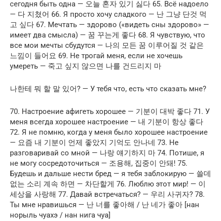
сегодня быть одна — 오늘 혼자 있기 싫다 65. Всё надоело
— 다 지쳤어 66. Я просто хочу сладкого — 난 그냥 단것 먹
고 싶다 67. Мечтать — здорово («видеть сны здорово» —
имеет два смысла) — 꿈 꾸는게 좋다 68. Я чувствую, что
все мои мечты сбудутся — 나의 모든 꿈 이루어질 것 같은
느낌이 들어요 69. Не трогай меня, если не хочешь
умереть — 죽고 싶지 않으면 나를 건드리지 마
나한테 뭐 할 말 있어? — У тебя что, есть что сказать мне?
70. Настроение афигеть хорошее — 기분이 대박 좋다 71. У
меня всегда хорошее настроение — 내 기분이 항상 좋다
72. Я не помню, когда у меня было хорошее настроение
— 요즘 내 기분이 언제 좋았지 기억도 안나네 73. Не
разговаривай со мной — 나랑 얘기하지 마 74. Потише, я
не могу сосредоточиться — 조용해, 집중이 안돼! 75.
Будешь и дальше нести бред — я тебя заблокирую — 쓸데
없는 소리 계속 하면 — 차단할게 76. Люблю этот мир! — 이
세상을 사랑해 77. Давай встречаться? — 우리 사귀자? 78.
Ты мне нравишься — 난 너를 좋아해 / 난 네가 좋아 [нан
норыль чуахэ / нан нига чуа]