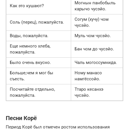
Могнын панбобыль
Как это кушают?
карычо чусэйо.
Согум (хучу) чом
Соль (перец), пожалуйста.
чусэйо.
Воды, пожалуйста.
Муль чом чусэйо.
Еще немного хлеба,
Бан чом до чусэйо.
пожалуйста.
Было очень вкусно.
Чаль могоссумнида.
Больше,чем я мог бы
Ному манасо
съесть.
намгёссойо.
Посчитайте отдельно,
Ттаро кесанхэ
пожалуйста.
чусэйо.
Песни Корё
Период Корё был отмечен ростом использования