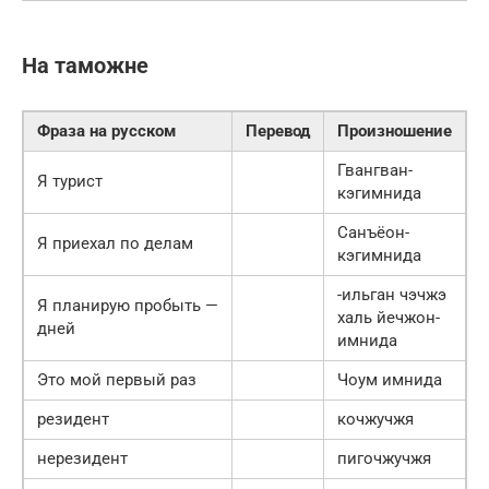
На таможне
Фраза на русском
Перевод
Произношение
Гвангван-
Я турист
кэгимнида
Санъёон-
Я приехал по делам
кэгимнида
-ильган чэчжэ
Я планирую пробыть —
халь йечжон-
дней
имнида
Это мой первый раз
Чоум имнида
резидент
кочжучжя
нерезидент
пигочжучжя