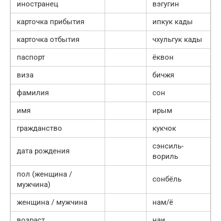
иностранец
вэгугин
карточка прибытия
ипкук кады
карточка отбытия
чхульгук кады
паспорт
ёквон
виза
бичжя
фамилия
сон
имя
ирым
гражданство
кукчок
сэнсиль-
дата рождения
вориль
пол (женщина /
сонбёль
мужчина)
женщина / мужчина
нам/ё
возраст
наи