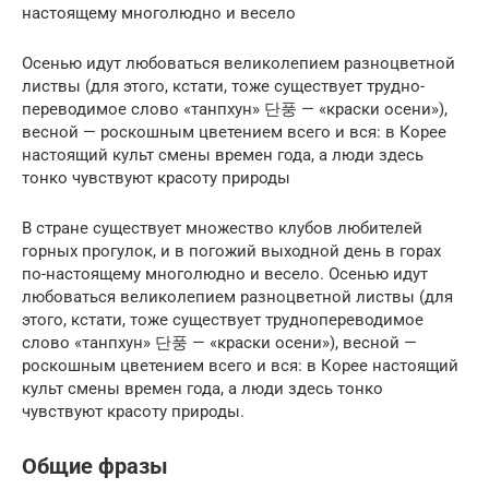
настоящему многолюдно и весело
Осенью идут любоваться великоле­пием разноцветной
листвы (для этого, кстати, тоже существует трудно­
переводимое слово «танпхун» 단풍 — «краски осени»),
весной — роскош­ным цветением всего и вся: в Корее
настоящий культ смены времен года, а люди здесь
тонко чувствуют красоту природы
В стране существует множество клубов любителей
горных прогулок, и в пого­жий выходной день в горах
по-настоящему многолюдно и весело. Осенью идут
любоваться великоле­пием разноцветной листвы (для
этого, кстати, тоже существует трудно­переводимое
слово «танпхун» 단풍 — «краски осени»), весной —
роскош­ным цветением всего и вся: в Корее настоящий
культ смены времен года, а люди здесь тонко
чувствуют красоту природы.
Общие фразы