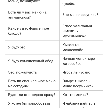
Меню, пожалуйста.
чусэйо.
Есть ли у вас меню на
Ёно мэню иссуника?
английском?
Ёгисо чальханын
Какое у вас фирменное
ымсигын
блюдо?
муосимника?
Кыгосыль
Я буду это.
моккессойо.
Чо-нын чонсигыро
Я буду комплексный обед.
хагессойо.
Это, пожалуйста.
Игосыль чусэйо.
Есть ли специальное меню
Оныре тыкпёль
на сегодня?
мэню иссумника?
Будет ли это подано сразу?
Кот твэмника?
Я хотел бы попробовать
И чибан-э вайныль