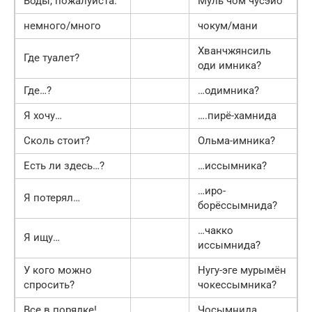
Воды, пожалуйста.
Муль чом чусэйо
немного/много
чокум/мани
Хванчжянсиль
Где туалет?
оди имника?
Где…?
…одимника?
Я хочу…
….пирё-хамнида
Сколь стоит?
Ольма-имника?
Есть ли здесь…?
…иссымника?
…иро-
Я потерял…
борёссымнида?
…чакко
Я ищу…
иссымнида?
У кого можно
Нугу-эге мурымён
спросить?
чокессымника?
Все в порядке!
Чосымнида