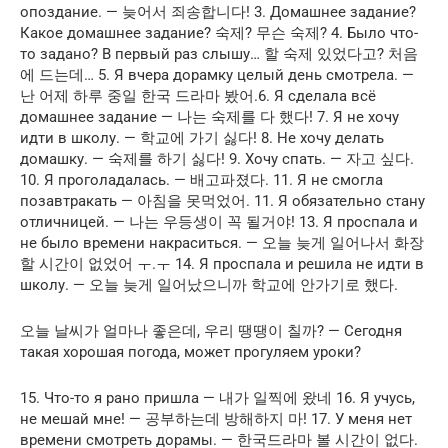
опоздание. — 늦어서 죄송합니다! 3. Домашнее задание?
Какое домашнее задание? 숙제? 무슨 숙제? 4. Было что-
то задано? В первый раз слышу… 할 숙제 있었다고? 처음
에 드는데… 5. Я вчера дорамку целый день смотрела. —
난 어제 하루 중일 한국 드라마 봤어.6. Я сделала всё
домашнее задание — 나는 숙제를 다 했다! 7. Я не хочу
идти в школу. — 학교에 가기 싫다! 8. Не хочу делать
домашку. — 숙제를 하기 싫다! 9. Хочу спать. — 자고 싶다.
10. Я проголадалась. — 배고파졌다. 11. Я не смогла
позавтракать — 아침을 못먹었어. 11. Я обязательно стану
отличницей. — 나는 우등생이 꼭 될거야! 13. Я проспала и
не было времени накраситься. — 오늘 늦게 일어나서 화장
할 시간이 없었어 ㅜ.ㅜ 14. Я проспала и решила не идти в
школу. — 오늘 늦게 일어났으니까 학교에 안가기로 했다.
오늘 날씨가 얼마나 좋은데, 우리 땡땡이 칠까? — Сегодня
такая хорошая погода, может прогуляем уроки?
15. Что-то я рано пришла — 내가 일찍에 왔네 16. Я учусь,
не мешай мне! — 공부하는데 방해하지 마! 17. У меня нет
времени смотреть дорамы. — 한국드라마 볼 시간이 없다.