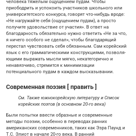
человека тяжелым ощущением пудам. Чтобы
приободрить и успокоить участников школьного или
университетского конкурса, говорят что-нибудь вроде:
«Не нагружайте себя (ощущением пудам), а просто
получите удово­льствие от участия». В ответ на
благодарность обязательно нужно ответить «Не за что,
я ничего особого не сделал», чтобы благодарящий
перестал чувствовать себя обязанным. Сам корейский
язык с его граммати­ческими конструк­циями, позволя­
ющими выражать мысли мягко, некатегорично и
ненавязчиво, стремится к миними­зации
потенциального пудам в каждом высказывании.
Современная поэзия [ править ]
См. Также
южнокорейскую литературу
и
Список
корейских поэтов
(в основном 20-го века)
Были попытки ввести
образные
и современные
методы поэзии, особенно в переводах ранних
американских современников, таких как
Эзра Паунд
и
Т.С. Элиот
в начале 20-го века.
В ранний