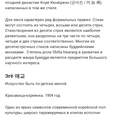
поздней династии Корё
Кюнёджон
(균여전 / 均 如 傳),
написанных в том же стиле.
Для хянга характерен ряд формальных правил. Стихи
могут состоять из четырех, восьми или десяти строк.
Стихотворения из десяти строк являются наиболее
развитыми, они разделены на три части по четыре,
четыре и две строки соответственно. Многие из
десятистрочных стихов написаны буддийскими
монахами . Степень роли Shilla
hwarang
в развитии и
расцвете жанра
hyangga
является предметом большого
научного интереса.
Эгё 애교
Искусство быть по-детски милой
Красавица-кореянка. 1904 год
Один из ярких символов современной корейской поп-
культуры, широко тиражируемых в клипах исполни­