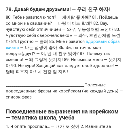
79. Давай будем друзьями! — 우리 친구 하자!
80. Тебе нравится к-поп? — 케이팝 좋아해? 81. Пойдешь
со мной на свидание? — 나랑 데이트 할래? 82. Вау,
чувствую себя отличницей — 와우, 우등생처럼 느낀다 83.
Чувствую себя сверх-человеком — 와우, 초인간처럼 느낀
다 84. Грустно — 슬퍼 85. Мне нравится
здоровый образ
жизни
— 나는 섭생이 좋아 86. Эй, ты точно моя
подруга(друг)? — 야, 넌 내 친구 맞아? 87. Почему так
смешно! — 왜 그렇게 웃기지! 89. Не смеши меня — 웃기지
마 90. Не кури! Защищай как следует своё здоровье! —
담배 피우지 마 ! 네 건강 잘 지켜!
_______________________________________Полезные
повседневные фразы на корейском (на каждый день) —
список фраз
Повседневные выражения на корейском
— тематика школа, учеба
1. Я опять проспала… — 내가 또 잤어 2. Извините за