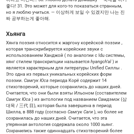
좋다! 31. Это может для кого-то показаться странным,
но я люблю учиться. — 이상하게 보일 수 있겠지만 나는 진
짜 공부하는게 좋아해.
Хьянга
Хянга поэзия относится к жаргону корейской поэзии ,
которая транскрибируется корейские звуки с
использованием Ханджой ( по аналогии с Idu системы,
хянг стилем транскрипции называется
hyangch’al
) и
является характерным для литературы Unified Силлы .
Это одна из первых уникальных корейских форм
поэзии.
Самгук Юса
периода Корё содержит 14
стихотворений, которые сохранились до наших дней.
Считается, что они были взяты Ильоном (составителем
Самгук Юса
) из антологии под названием
Самдэмок
(삼
대목 / 三代 目), которая была завершена в период
Шилла, в 888 году (согласно
Самгук Саги
), но более не
сохранилась до наших дней. Считается, что эта
утерянная антология содержала около 1000 хьянг.
Сохранились также
одиннадцать стихотворений более