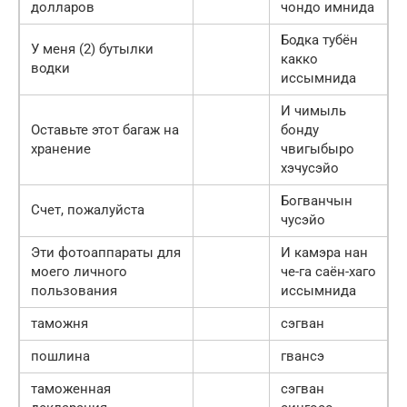
долларов
чондо имнида
Бодка тубён
У меня (2) бутылки
какко
водки
иссымнида
И чимыль
Оставьте этот багаж на
бонду
хранение
чвигыбыро
хэчусэйо
Богванчын
Счет, пожалуйста
чусэйо
Эти фотоаппараты для
И камэра нан
моего личного
че-га саён-хаго
пользования
иссымнида
таможня
сэгван
пошлина
гвансэ
таможенная
сэгван