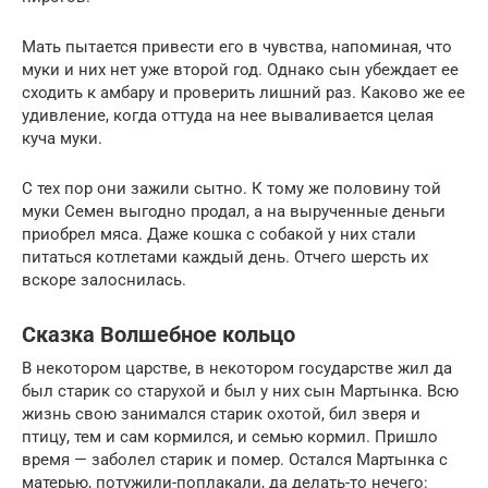
Мать пытается привести его в чувства, напоминая, что
муки и них нет уже второй год. Однако сын убеждает ее
сходить к амбару и проверить лишний раз. Каково же ее
удивление, когда оттуда на нее вываливается целая
куча муки.
С тех пор они зажили сытно. К тому же половину той
муки Семен выгодно продал, а на вырученные деньги
приобрел мяса. Даже кошка с собакой у них стали
питаться котлетами каждый день. Отчего шерсть их
вскоре залоснилась.
Сказка Волшебное кольцо
В некотором царстве, в некотором государстве жил да
был старик со старухой и был у них сын Мартынка. Всю
жизнь свою занимался старик охотой, бил зверя и
птицу, тем и сам кормился, и семью кормил. Пришло
время — заболел старик и помер. Остался Мартынка с
матерью, потужили-поплакали, да делать-то нечего: