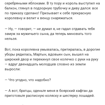
серебряными яблоками. В ту пору и король выступил на
балкон, глянул в подзорную трубочку и диву дался: все
по приказу сделано! Призывает к себе прекрасную
королевну и велит к венцу снаряжаться.
— Ну, — говорит, — не думал я, не гадал отдавать тебя
замуж за мужичьего сына, да теперь миновать того
нельзя.
Вот, пока королевна умывалась, притиралась, в дорогие
уборы рядилась, Мартын, вдовьин сын, вышел на
широкий двор и перекинул свое колечко с руки на руку
— вдруг двенадцать молодцев словно из земли
выросли:
— Что угодно, что надобно?
— А вот, братцы, оденьте меня в боярский кафтан да
приготовьте расписную коляску и шестерку лошадей.