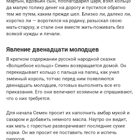
Мартын, вдовьин сын, поблагодарил царя, взял кольцо
да малую толику денег на дорогу и пустился обратно
тем же путем, каким прежде шел. Близко ли, далеко ли,
коротко ли — воротился на родину, разыскал свою
мать-старуху, и стали они вместе жить-поживать без
всякой нужды и печали.
Явление двенадцати молодцев
В кратком содержании русской народной сказки
«Волшебное кольцо» Семен возвращается домой. Он
перекидывает кольцо с пальца на палец, как учил
змеиный король, тотчас перед ним появляются
двенадцать молодцев, готовых выполнять все его
приказания. Его они величают хозяином и спрашивают,
что о них требуется.
Для начала Семен просит их наполнить амбар мукой и
сахаром и добавить немного масла. Наутро он видит,
как мать с горестью разворачивает последние сухие
корки. Он же просит ее поставить тесто и испечь
пирогов.