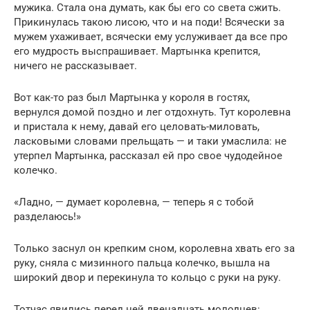
мужика. Стала она думать, как бы его со света сжить.
Прикинулась такою лисою, что и на поди! Всячески за
мужем ухаживает, всячески ему услуживает да все про
его мудрость выспрашивает. Мартынка крепится,
ничего не рассказывает.
Вот как-то раз был Мартынка у короля в гостях,
вернулся домой поздно и лег отдохнуть. Тут королевна
и пристала к нему, давай его целовать-миловать,
ласковыми словами прельщать — и таки умаслила: не
утерпел Мартынка, рассказал ей про свое чудодейное
колечко.
«Ладно, — думает королевна, — теперь я с тобой
разделаюсь!»
Только заснул он крепким сном, королевна хвать его за
руку, сняла с мизинного пальца колечко, вышла на
широкий двор и перекинула то кольцо с руки на руку.
Тотчас явились перед ней двенадцать молодцев: