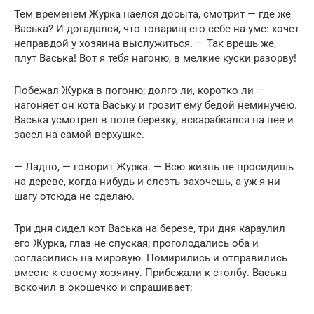
Тем временем Журка наелся досыта, смотрит — где же
Васька? И догадался, что товарищ его себе на уме: хочет
неправдой у хозяина выслужиться. — Так врешь же,
плут Васька! Вот я тебя нагоню, в мелкие куски разорву!
Побежал Журка в погоню; долго ли, коротко ли —
нагоняет он кота Ваську и грозит ему бедой неминучею.
Васька усмотрел в поле березку, вскарабкался на нее и
засел на самой верхушке.
— Ладно, — говорит Журка. — Всю жизнь не просидишь
на дереве, когда-нибудь и слезть захочешь, а уж я ни
шагу отсюда не сделаю.
Три дня сидел кот Васька на березе, три дня караулил
его Журка, глаз не спуская; проголодались оба и
согласились на мировую. Помирились и отправились
вместе к своему хозяину. Прибежали к столбу. Васька
вскочил в окошечко и спрашивает: