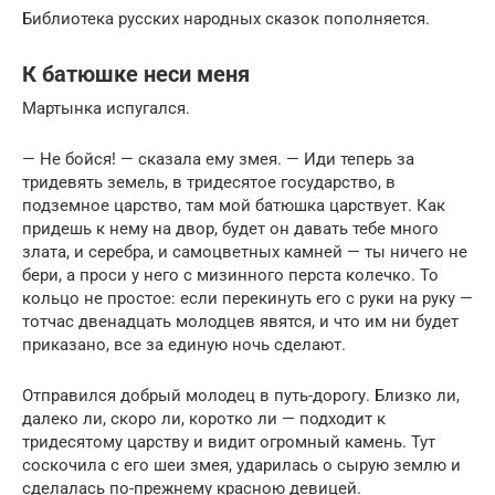
Библиотека русских народных сказок пополняется.
К батюшке неси меня
Мартынка испугался.
— Не бойся! — сказала ему змея. — Иди теперь за
тридевять земель, в тридесятое государство, в
подземное царство, там мой батюшка царствует. Как
придешь к нему на двор, будет он давать тебе много
злата, и серебра, и самоцветных камней — ты ничего не
бери, а проси у него с мизинного перста колечко. То
кольцо не простое: если перекинуть его с руки на руку —
тотчас двенадцать молодцев явятся, и что им ни будет
приказано, все за единую ночь сделают.
Отправился добрый молодец в путь-дорогу. Близко ли,
далеко ли, скоро ли, коротко ли — подходит к
тридесятому царству и видит огромный камень. Тут
соскочила с его шеи змея, ударилась о сырую землю и
сделалась по-прежнему красною девицей.