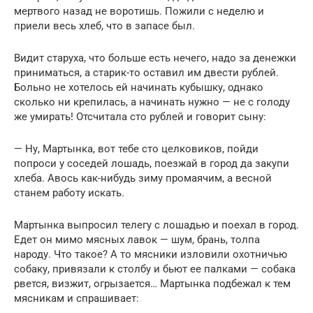
мертвого назад не воротишь. Пожили с неделю и
приели весь хлеб, что в запасе был.
Видит старуха, что больше есть нечего, надо за денежки
приниматься, а старик-то оставил им двести рублей.
Больно не хотелось ей начинать кубышку, однако
сколько ни крепилась, а начинать нужно — не с голоду
же умирать! Отсчитала сто рублей и говорит сыну:
— Ну, Мартынка, вот тебе сто целковиков, пойди
попроси у соседей лошадь, поезжай в город да закупи
хлеба. Авось как-нибудь зиму промаячим, а весной
станем работу искать.
Мартынка выпросил телегу с лошадью и поехал в город.
Едет он мимо мясных лавок — шум, брань, толпа
народу. Что такое? А то мясники изловили охотничью
собаку, привязали к столбу и бьют ее палками — собака
рвется, визжит, огрызается… Мартынка подбежал к тем
мясникам и спрашивает: