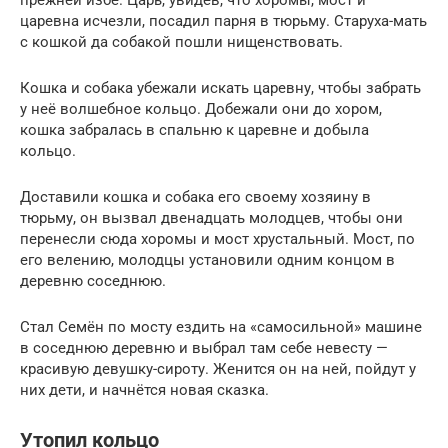
царевна исчезли, посадил парня в тюрьму. Старуха-мать
с кошкой да собакой пошли нищенствовать.
Кошка и собака убежали искать царевну, чтобы забрать
у неё волшебное кольцо. Добежали они до хором,
кошка забралась в спальню к царевне и добыла
кольцо.
Доставили кошка и собака его своему хозяину в
тюрьму, он вызвал двенадцать молодцев, чтобы они
перенесли сюда хоромы и мост хрустальный. Мост, по
его велению, молодцы установили одним концом в
деревню соседнюю.
Стал Семён по мосту ездить на «самосильной» машине
в соседнюю деревню и выбрал там себе невесту —
красивую девушку-сироту. Женится он на ней, пойдут у
них дети, и начнётся новая сказка.
Утопил кольцо