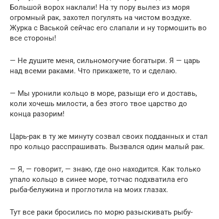
Большой ворох наклали! На ту пору вылез из моря
огромный рак, захотел погулять на чистом воздухе.
Журка с Васькой сейчас его слапали и ну тормошить во
все стороны!
— Не душите меня, сильномогучие богатыри. Я — царь
над всеми раками. Что прикажете, то и сделаю.
— Мы уронили кольцо в море, разыщи его и доставь,
коли хочешь милости, а без этого твое царство до
конца разорим!
Царь-рак в ту же минуту созвал своих подданных и стал
про кольцо расспрашивать. Вызвался один малый рак.
— Я, — говорит, — знаю, где оно находится. Как только
упало кольцо в синее море, тотчас подхватила его
рыба-белужина и проглотила на моих глазах.
Тут все раки бросились по морю разыскивать рыбу-