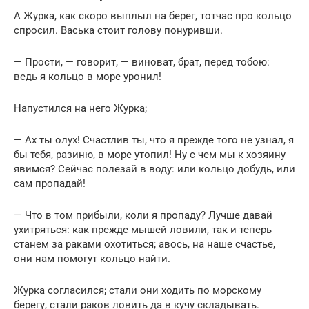
А Журка, как скоро выплыл на берег, тотчас про кольцо
спросил. Васька стоит голову понуривши.
— Прости, — говорит, — виноват, брат, перед тобою:
ведь я кольцо в море уронил!
Напустился на него Журка;
— Ах ты олух! Счастлив ты, что я прежде того не узнал, я
бы тебя, разиню, в море утопил! Ну с чем мы к хозяину
явимся? Сейчас полезай в воду: или кольцо добудь, или
сам пропадай!
— Что в том прибыли, коли я пропаду? Лучше давай
ухитряться: как прежде мышей ловили, так и теперь
станем за раками охотиться; авось, на наше счастье,
они нам помогут кольцо найти.
Журка согласился; стали они ходить по морскому
берегу, стали раков ловить да в кучу складывать.