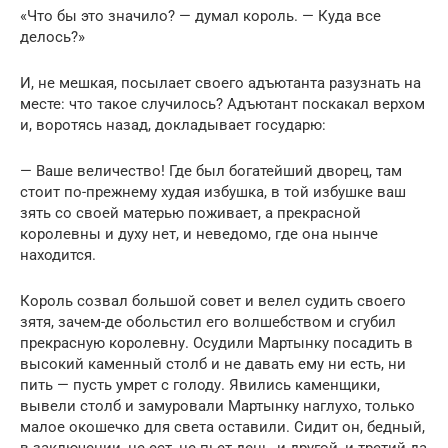
«Что бы это значило? — думал король. — Куда все
делось?»
И, не мешкая, посылает своего адъютанта разузнать на
месте: что такое случилось? Адъютант поскакал верхом
и, воротясь назад, докладывает государю:
— Ваше величество! Где был богатейший дворец, там
стоит по-прежнему худая избушка, в той избушке ваш
зять со своей матерью поживает, а прекрасной
королевны и духу нет, и неведомо, где она нынче
находится.
Король созвал большой совет и велел судить своего
зятя, зачем-де обольстил его волшебством и сгубил
прекрасную королевну. Осудили Мартынку посадить в
высокий каменный столб и не давать ему ни есть, ни
пить — пусть умрет с голоду. Явились каменщики,
вывели столб и замуровали Мартынку наглухо, только
малое окошечко для света оставили. Сидит он, бедный,
в заключении, не ест, не пьет день, и другой, и третий да