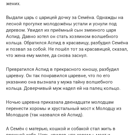
жених.
Выдали царь с царицей дочку за Семёна. Однажды на
лесной прогулке молодожёны устали и уснули под
деревом. Увидел их приёмный сын змеиного царя
Аспид. Давно хотел он стать хозяином волшебного
кольца. Обратился Аспид в красавицу, разбудил Семёна
и позвал за собой. Не пошёл тот за красавицей, сказал,
что жена ему милее, да снова заснул.
Превратился Аспид в прекрасного юношу, разбудил
царевну. Он так понравился царевне, что по его
указанию она вызнала у мужа тайну волшебного
кольца. Доверчивый муж надел ей на палец кольцо.
Ночью царевна приказала двенадцати молодцам
перенести хоромы и хрустальный мост к Молодцу из
Молодцов (так назвался ей Аспид).
А Семён с матерью, кошкой и собакой стал жить в
прежней избе. Царь, увидев, что хоромы, мост и