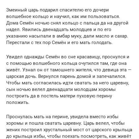
Змеиный царь подарил спасителю его дочери
волшебное кольцо и научил, как им пользоваться.
Дома Семён ночью снял кольцо с пальца да на другой
надел. Явились двенадцать молодцев и по его
указанию насыпали в амбар муку, дали масло и сахар.
Перестали с тех пор Семён и его мать голодать.
Увидел однажды Семён во сне красавицу, проснулся и
с помощью волшебного кольца очутился там, где она
живёт. Узнал он от тамошнего жителя, что девица эта —
царская дочь. Вернулся парень домой и запечалился.
Чтобы мать согласилась идти сватать за него царевну,
сын ночью велел двенадцати молодцам хоромы
построить да в постель матери пуховую перину
положить.
Проснулась мать на перине, увидела вместо избы
хоромы и пошла сватать царевну. Царь велел, чтобы
жених построил хрустальный мост от царского крыльца
до крыльца избы, чтобы поехать посмотреть, как живёт