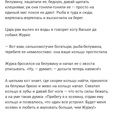
белужину, зацапали ее, бедную, давай щипать
клешнями; уж они гоняли-гоняли ее — просто на
единый миг покоя не дают. Рыба и туда и сюда,
вертелась-вертелась и выскочила на берег.
Царь-рак вылез из воды и говорит коту Ваське да
собаке Журке:
— Вот вам, сильномогучие богатыри, рыба-белужина,
теребите ее немилостиво: она ваше кольцо проглотила.
Журка бросился на белужину и начал ее с хвоста
уписывать. «Ну, — думает, — досыта теперь наемся!»
А шельма кот знает, где скорее кольцо найти, принялся
за белужье брюхо и живо на кольцо напал. Схватил
кольцо в зубы и давай бог ноги — что есть силы бежать,
а на уме такая думка: «Прибегу я к хозяину, отдам ему
кольцо и похвалюсь, что один все устроил. Будет меня
хозяин и любить и жаловать больше, чем Журку!»