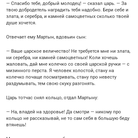
— Спасибо тебе, добрый молодец! — сказал царь. — За
твою добродетель наградить тебя надобно. Бери ceбе и
злата, и серебра, и камней самоцветных сколько твоей
душе хочется.
Отвечает ему Мартын, вдовьин сын:
— Ваше царское величество! Не требуется мне ни злата,
ни серебра, ни камней самоцветных! Коли хочешь
жаловать, дай мне колечко со своей царской ручки — с
мизинного перста. Я человек холостой, стану на
колечко почаще посматривать, стану про невесту
раздумывать, тем свою скуку разгонять.
Царь тотчас снял кольцо, отдал Мартыну:
— На, владей на здоровье! Да смотри — никому про
кольцо не рассказывай, не то сам себя в большую беду
втянешь!