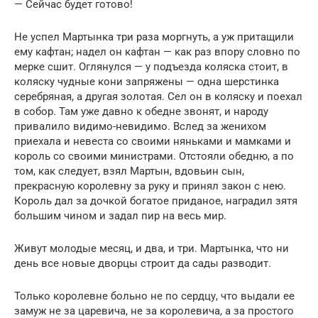
— Сейчас будет готово!
Не успел Мартынка три раза моргнуть, а уж притащили
ему кафтан; надел он кафтан — как раз впору словно по
мерке сшит. Оглянулся — у подъезда коляска стоит, в
коляску чудные кони запряжены — одна шерстинка
серебряная, а другая золотая. Сел он в коляску и поехал
в собор. Там уже давно к обедне звонят, и народу
привалило видимо-невидимо. Вслед за женихом
приехала и невеста со своими няньками и мамками и
король со своими министрами. Отстояли обедню, а по
том, как следует, взял Мартын, вдовьин сын,
прекрасную королевну за руку и принял закон с нею.
Король дал за дочкой богатое приданое, наградил зятя
большим чином и задал пир на весь мир.
Живут молодые месяц, и два, и три. Мартынка, что ни
день все новые дворцы строит да сады разводит.
Только королевне больно не по сердцу, что выдали ее
замуж не за царевича, не за королевича, а за простого