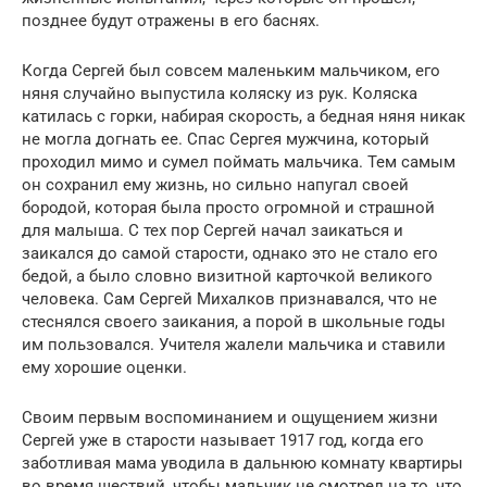
позднее будут отражены в его баснях.
Когда Сергей был совсем маленьким мальчиком, его
няня случайно выпустила коляску из рук. Коляска
катилась с горки, набирая скорость, а бедная няня никак
не могла догнать ее. Спас Сергея мужчина, который
проходил мимо и сумел поймать мальчика. Тем самым
он сохранил ему жизнь, но сильно напугал своей
бородой, которая была просто огромной и страшной
для малыша. С тех пор Сергей начал заикаться и
заикался до самой старости, однако это не стало его
бедой, а было словно визитной карточкой великого
человека. Сам Сергей Михалков признавался, что не
стеснялся своего заикания, а порой в школьные годы
им пользовался. Учителя жалели мальчика и ставили
ему хорошие оценки.
Своим первым воспоминанием и ощущением жизни
Сергей уже в старости называет 1917 год, когда его
заботливая мама уводила в дальнюю комнату квартиры
во время шествий, чтобы мальчик не смотрел на то, что