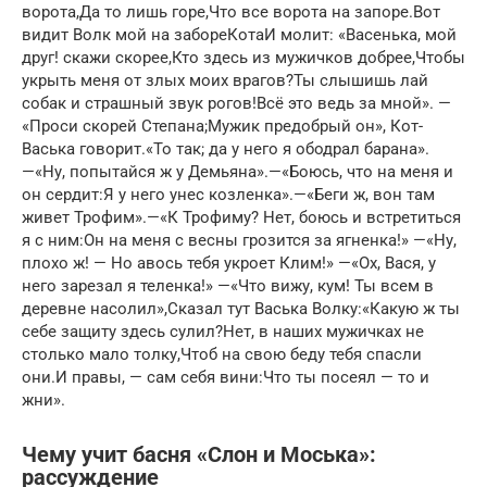
ворота,Да то лишь горе,Что все ворота на запоре.Вот
видит Волк мой на забореКотаИ молит: «Васенька, мой
друг! скажи скорее,Кто здесь из мужичков добрее,Чтобы
укрыть меня от злых моих врагов?Ты слышишь лай
собак и страшный звук рогов!Всё это ведь за мной». —
«Проси скорей Степана;Мужик предобрый он», Кот-
Васька говорит.«То так; да у него я ободрал барана».
—«Ну, попытайся ж у Демьяна».—«Боюсь, что на меня и
он сердит:Я у него унес козленка».—«Беги ж, вон там
живет Трофим».—«К Трофиму? Нет, боюсь и встретиться
я с ним:Он на меня с весны грозится за ягненка!» —«Ну,
плохо ж! — Но авось тебя укроет Клим!» —«Ох, Вася, у
него зарезал я теленка!» —«Что вижу, кум! Ты всем в
деревне насолил»,Сказал тут Васька Волку:«Какую ж ты
себе защиту здесь сулил?Нет, в наших мужичках не
столько мало толку,Чтоб на свою беду тебя спасли
они.И правы, — сам себя вини:Что ты посеял — то и
жни».
Чему учит басня «Слон и Моська»:
рассуждение