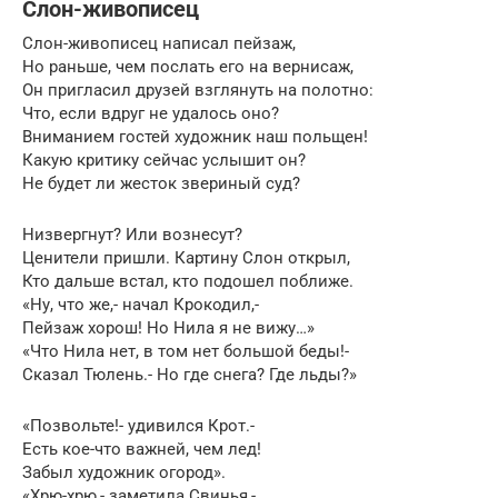
Слон-живописец
Слон-живописец написал пейзаж,
Но раньше, чем послать его на вернисаж,
Он пригласил друзей взглянуть на полотно:
Что, если вдруг не удалось оно?
Вниманием гостей художник наш польщен!
Какую критику сейчас услышит он?
Не будет ли жесток звериный суд?
Низвергнут? Или вознесут?
Ценители пришли. Картину Слон открыл,
Кто дальше встал, кто подошел поближе.
«Ну, что же,- начал Крокодил,-
Пейзаж хорош! Но Нила я не вижу…»
«Что Нила нет, в том нет большой беды!-
Сказал Тюлень.- Но где снега? Где льды?»
«Позвольте!- удивился Крот.-
Есть кое-что важней, чем лед!
Забыл художник огород».
«Хрю-хрю,- заметила Свинья,-