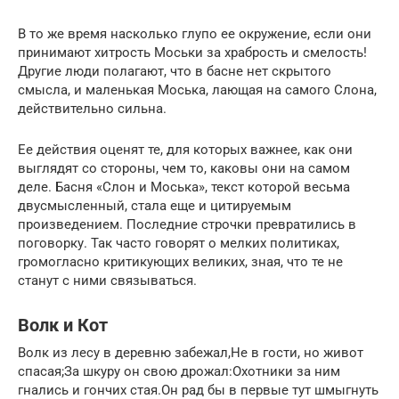
В то же время насколько глупо ее окружение, если они
принимают хитрость Моськи за храбрость и смелость!
Другие люди полагают, что в басне нет скрытого
смысла, и маленькая Моська, лающая на самого Слона,
действительно сильна.
Ее действия оценят те, для которых важнее, как они
выглядят со стороны, чем то, каковы они на самом
деле. Басня «Слон и Моська», текст которой весьма
двусмысленный, стала еще и цитируемым
произведением. Последние строчки превратились в
поговорку. Так часто говорят о мелких политиках,
громогласно критикующих великих, зная, что те не
станут с ними связываться.
Волк и Кот
Волк из лесу в деревню забежал,Не в гости, но живот
спасая;За шкуру он свою дрожал:Охотники за ним
гнались и гончих стая.Он рад бы в первые тут шмыгнуть