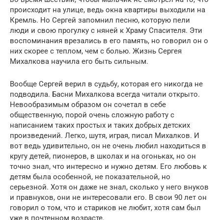
происходит на улице, ведь окна квартиры выходили на
Кремль. Но Сергей запомнил песню, которую пели
люди и свою прогулку с няней к Храму Спасителя. Эти
воспоминания врезались в его память, но говорил он о
них скорее с теплом, чем с болью. Жизнь Сергея
Михалкова научила его быть сильным.
Вообще Сергей верил в судьбу, которая его никогда не
подводила. Басни Михалкова всегда читали открыто.
Невообразимым образом он сочетал в себе
общественную, порой очень сложную работу с
написанием таких простых и таких добрых детских
произведений. Легко, шутя, играя, писал Михалков. И
вот ведь удивительно, он не очень любил находиться в
кругу детей, пионеров, в школах и на огоньках, но он
точно знал, что интересно и нужно детям. Его любовь к
детям была особенной, не показательной, но
серьезной. Хотя он даже не знал, сколько у него внуков
и правнуков, они не интересовали его. В свои 90 лет он
говорил о том, что и стариков не любит, хотя сам был
уже в почтенном возрасте.