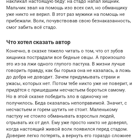
накликал настоящую беду: на стадо напал хищник.
Мальчик звал на помощь изо всех сил, но обманщику
уже никто не верил. В этот раз мужики на помощь не
прибежали. Волк, почувствовав свою безнаказанность,
смог забить всё стадо.
Что хотел сказать автор
Конечно, в сказке тяжело читать о том, что от зубов
хищника пострадали все бедные овцы. А произошло
это из-за лжи одного глупого пастуха. В жизни лучше
говорить правду, как бы горька она не казалась, а ложь
до добра не доводит. Зачем придумывать страхи и
ужасы, которых нет. Потом тебе никто уже не поверит, и
придётся с пришедшим несчастьем бороться самому.
Но в этой сказке победить зло в одиночку не
получилось. Беда оказалась непоправимой. Значит, с
несчастьем и горем шутить не стоит. Маленькому
пастуху не стоило обманывать взрослых людей,
отрывать их от дел. Ему уже просто никто не доверял,
когда настоящий живой волк появился перед стадом.
Доверие легко потерять, а вернуть его гораздо сложнее