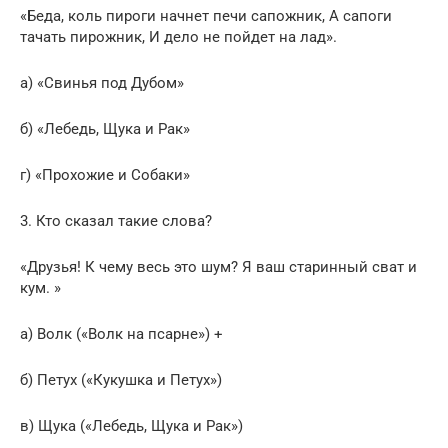
«Беда, коль пироги начнет печи сапожник, А сапоги
тачать пирожник, И дело не пойдет на лад».
а) «Свинья под Дубом»
б) «Лебедь, Щука и Рак»
г) «Прохожие и Собаки»
3. Кто сказал такие слова?
«Друзья! К чему весь это шум? Я ваш старинный сват и
кум. »
а) Волк («Волк на псарне») +
б) Петух («Кукушка и Петух»)
в) Щука («Лебедь, Щука и Рак»)