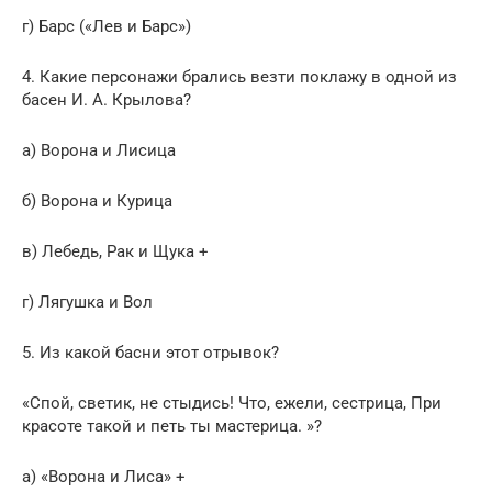
г) Барс («Лев и Барс»)
4. Какие персонажи брались везти поклажу в одной из
басен И. А. Крылова?
а) Ворона и Лисица
б) Ворона и Курица
в) Лебедь, Рак и Щука +
г) Лягушка и Вол
5. Из какой басни этот отрывок?
«Спой, светик, не стыдись! Что, ежели, сестрица, При
красоте такой и петь ты мастерица. »?
а) «Ворона и Лиса» +