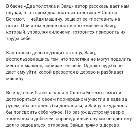
В басне «Два толстяка и Заяц» автор рассказывает нам
случай, в котором два знатных толстяка – Слон и
Бегемот, – найдя машину, решают ее «поставить на
ноги». При этом в деле постоянно «маячит» Заяц,
который, управляя силачами, готовится присвоить их
труды себе.
Как только дело подходит к концу, Заяц,
воспользовавшись тем, что толстяки не могут поделить
место в машине, забирает ее себе. Однако судьба не
дает ему уйти, косой врезается в дерево и разбивает
машину.
Вывод: если бы изначально Слон и Бегемот смогли
договориться о своем поочередном участии в езде за
рулем, оба остались бы довольны, и Зайцу не удалось
бы присвоить себе чужое. Но раз уж шустрому зверю
«повезло» с добычей, справедливый случай не дает ему
долго радоваться, отправив Зайца прямо в дерево.