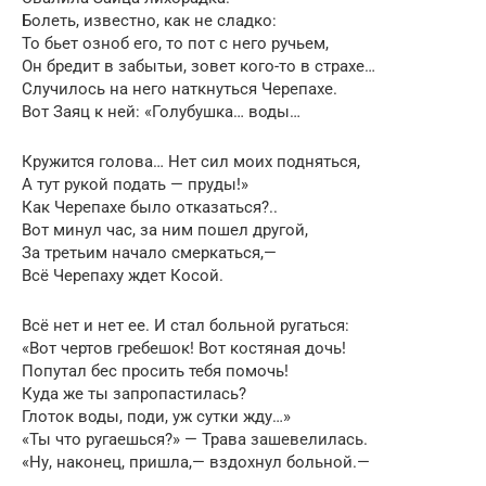
Болеть, известно, как не сладко:
То бьет озноб его, то пот с него ручьем,
Он бредит в забытьи, зовет кого-то в страхе…
Случилось на него наткнуться Черепахе.
Вот Заяц к ней: «Голубушка… воды…
Кружится голова… Нет сил моих подняться,
А тут рукой подать — пруды!»
Как Черепахе было отказаться?..
Вот минул час, за ним пошел другой,
За третьим начало смеркаться,—
Всё Черепаху ждет Косой.
Всё нет и нет ее. И стал больной ругаться:
«Вот чертов гребешок! Вот костяная дочь!
Попутал бес просить тебя помочь!
Куда же ты запропастилась?
Глоток воды, поди, уж сутки жду…»
«Ты что ругаешься?» — Трава зашевелилась.
«Ну, наконец, пришла,— вздохнул больной.—