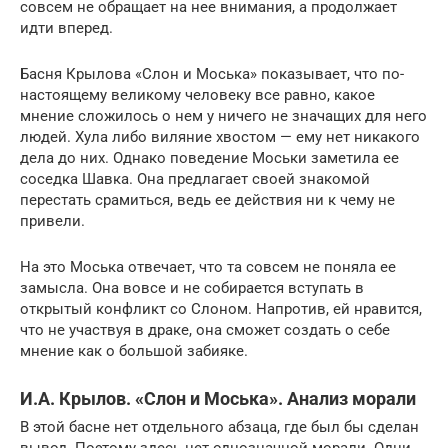
совсем не обращает на нее внимания, а продолжает
идти вперед.
Басня Крылова «Слон и Моська» показывает, что по-
настоящему великому человеку все равно, какое
мнение сложилось о нем у ничего не значащих для него
людей. Хула либо виляние хвостом — ему нет никакого
дела до них. Однако поведение Моськи заметила ее
соседка Шавка. Она предлагает своей знакомой
перестать срамиться, ведь ее действия ни к чему не
привели.
На это Моська отвечает, что та совсем не поняла ее
замысла. Она вовсе и не собирается вступать в
открытый конфликт со Слоном. Напротив, ей нравится,
что не участвуя в драке, она сможет создать о себе
мнение как о большой забияке.
И.А. Крылов. «Слон и Моська». Анализ морали
В этой басне нет отдельного абзаца, где был бы сделан
вывод. Поэтому здесь нет однозначной морали. Одни