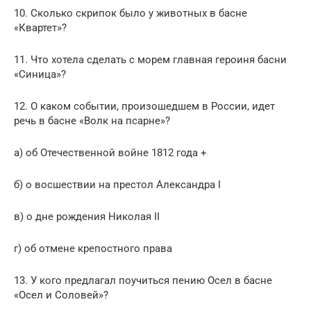
10. Сколько скрипок было у животных в басне
«Квартет»?
11. Что хотела сделать с морем главная героиня басни
«Синица»?
12. О каком событии, произошедшем в России, идет
речь в басне «Волк на псарне»?
а) об Отечественной войне 1812 года +
б) о восшествии на престол Александра I
в) о дне рождения Николая II
г) об отмене крепостного права
13. У кого предлагал поучиться пению Осел в басне
«Осел и Соловей»?