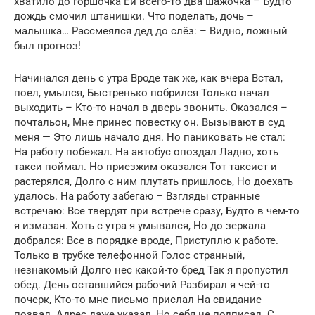
хватило до горшочка Ей всего-то два шажочка – Будто
дождь смочил штанишки. Что поделать, дочь –
малышка… Рассмеялся дед до слёз: – Видно, ложный
был прогноз!
Начинался день с утра Вроде так же, как вчера Встал,
поел, умылся, Быстренько побрился Только начал
выходить – Кто-то начал в дверь звонить. Оказался –
почтальон, Мне принес повестку он. Вызывают в суд
меня — Это лишь начало дня. Но паниковать не стал:
На работу побежал. На автобус опоздал Ладно, хоть
такси поймал. Но приезжим оказался Тот таксист и
растерялся, Долго с ним плутать пришлось, Но доехать
удалось. На работу забегаю – Взгляды странные
встречаю: Все твердят при встрече сразу, Будто в чем-то
я измазан. Хоть с утра я умывался, Но до зеркала
добрался: Все в порядке вроде, Приступлю к работе.
Только в трубке телефонной Голос странный,
незнакомый Долго нес какой-то бред Так я пропустил
обед. День оставшийся рабочий Разбирал я чей-то
почерк, Кто-то мне письмо прислал На свидание
позвал. Адрес даже указал, Но себя не подписал. С