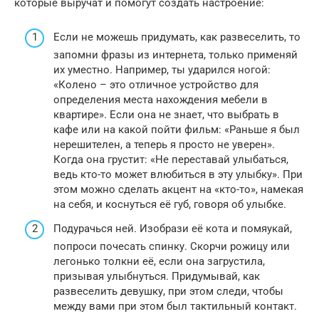
которые выручат и помогут создать настроение:
Если не можешь придумать, как развеселить, то
запомни фразы из интернета, только применяй
их уместно. Например, ты ударился ногой:
«Колено – это отличное устройство для
определения места нахождения мебели в
квартире». Если она не знает, что выбрать в
кафе или на какой пойти фильм: «Раньше я был
нерешителен, а теперь я просто не уверен».
Когда она грустит: «Не переставай улыбаться,
ведь кто-то может влюбиться в эту улыбку». При
этом можно сделать акцент на «кто-то», намекая
на себя, и коснуться её губ, говоря об улыбке.
Подурачься ней. Изобрази её кота и помяукай,
попроси почесать спинку. Скорчи рожицу или
легонько толкни её, если она загрустила,
призывая улыбнуться. Придумывай, как
развеселить девушку, при этом следи, чтобы
между вами при этом был тактильный контакт.