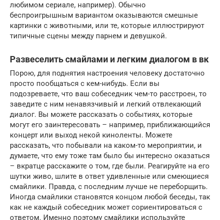
любимом сериале, например). Обычно
беспроигрышным вариантом оказываются смешные
картинки с животными, или те, которые иллюстрируют
типичные сцены между парнем и девушкой.
Развеселить смайлами и легким диалогом в вк
Порою, для поднятия настроения человеку достаточно
просто пообщаться с кем-нибудь. Если вы
подозреваете, что ваш собеседник чем-то расстроен, то
заведите с ним ненавязчивый и легкий отвлекающий
диалог. Вы можете рассказать о событиях, которые
могут его заинтересовать – например, приближающийся
концерт или выход некой киноленты. Можете
рассказать, что побывали на каком-то мероприятии, и
думаете, что ему тоже там было бы интересно оказаться
– вкратце расскажите о том, где были. Реагируйте на его
шутки живо, шлите в ответ удивленные или смеющиеся
смайлики. Правда, с последним лучше не переборщить.
Иногда смайлики становятся концом любой беседы, так
как не каждый собеседник может сориентироваться с
ответом. Именно поэтому смайлики используйте