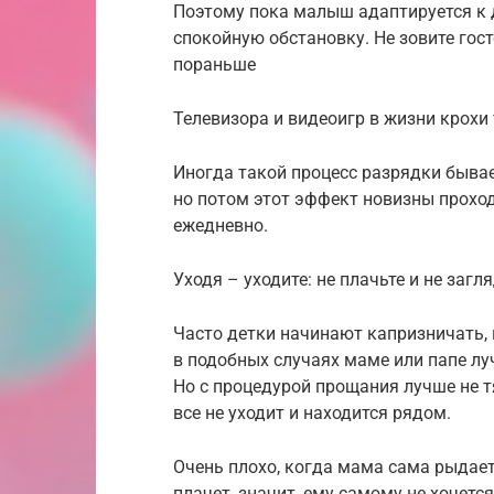
Поэтому пока малыш адаптируется к д
спокойную обстановку. Не зовите гост
пораньше
Телевизора и видеоигр в жизни крох
Иногда такой процесс разрядки бывае
но потом этот эффект новизны проход
ежедневно.
Уходя – уходите: не плачьте и не загл
Часто детки начинают капризничать, к
в подобных случаях маме или папе лу
Но с процедурой прощания лучше не т
все не уходит и находится рядом.
Очень плохо, когда мама сама рыдает
плачет, значит, ему самому не хочетс