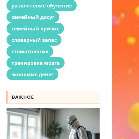
развлечение обучение
семейный досуг
семейный кризис
словарный запас
стоматология
тренировка мозга
экономия денег
ВАЖНОЕ