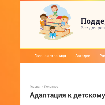
Перейти
к
контенту
Подде
Все для раз
Главная страница
Загадки
Ра
Главная
»
Полезное
Адаптация к детскому