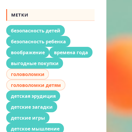
МЕТКИ
безопасность детей
безопасность ребенка
воображение
времена года
выгодные покупки
головоломки
головоломки детям
детская эрудиция
детские загадки
детские игры
детское мышление