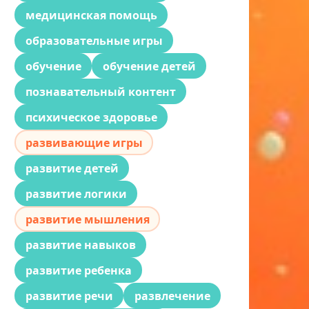
медицинская помощь
образовательные игры
обучение
обучение детей
познавательный контент
психическое здоровье
развивающие игры
развитие детей
развитие логики
развитие мышления
развитие навыков
развитие ребенка
развитие речи
развлечение