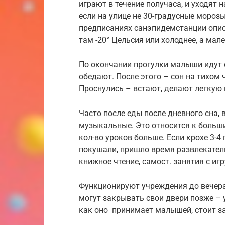
играют в течение получаса, и уходят н
если на улице не 30-градусные морозы
предписаниях санэпидемстанции описа
там -20° Цельсия или холоднее, а мале
По окончании прогулки малыши идут с
обедают. После этого – сон на тихом 
Проснулись – встают, делают легкую 
Часто после еды после дневного сна, 
музыкальные. Это относится к больши
кол-во уроков больше. Если крохе 3-4 
покушали, пришло время развлекатель
книжное чтение, самост. занятия с и
Функционируют учреждения до вечера. 
могут закрывать свои двери позже – 
как оно принимает малышей, стоит з