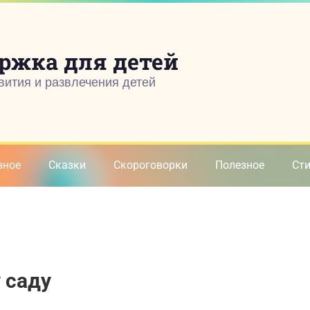
ржка для детей
вития и развлечения детей
зное
Сказки
Скороговорки
Полезное
Ст
 саду