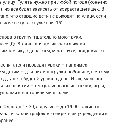
а улицу. Гулять нужно при любой погоде (конечно,
), но все будет зависеть от возраста детишек. В
но, что старшие дети не выходят на улицу, если
нькие не гуляют уже при -15°.
нова в группу, тщательно моют руки,
часе. До 3-х час. дня детишки отдыхают.
гимнастику, одеваются, моют руки, полдничают.
воспитатели проводят уроки – например,
м детям – для них и нагрузка побольше, поэтому
год., у него будет 2 урока в день. Итак, малыши
ных занятий – театрализованные сценки, игры,
грушками и настольными играми.
Одни до 17.30, а другие — до 19.00, какие-то
узнать, какой график в конкретном учреждении и
аранее.