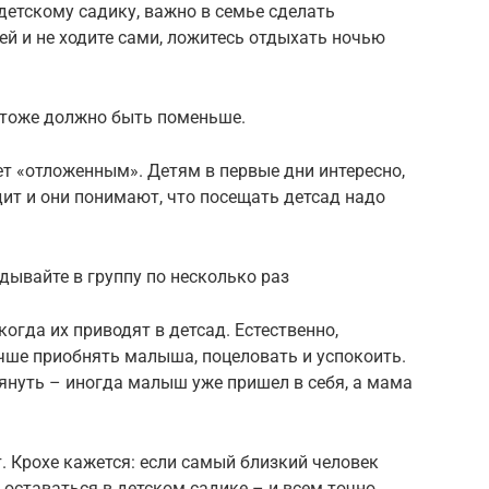
етскому садику, важно в семье сделать
ей и не ходите сами, ложитесь отдыхать ночью
и тоже должно быть поменьше.
т «отложенным». Детям в первые дни интересно,
ит и они понимают, что посещать детсад надо
ядывайте в группу по несколько раз
огда их приводят в детсад. Естественно,
чше приобнять малыша, поцеловать и успокоить.
януть – иногда малыш уже пришел в себя, а мама
. Крохе кажется: если самый близкий человек
я оставаться в детском садике – и всем точно