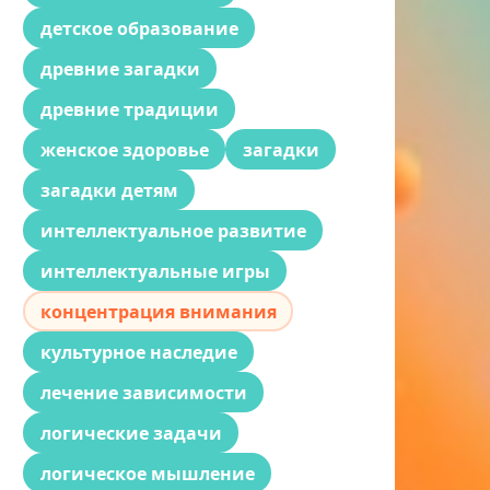
детское образование
древние загадки
древние традиции
женское здоровье
загадки
загадки детям
интеллектуальное развитие
интеллектуальные игры
концентрация внимания
культурное наследие
лечение зависимости
логические задачи
логическое мышление