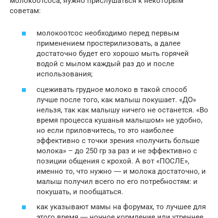
молокоотсоса, нужно прислушаться к некоторым
советам:
молокоотсос необходимо перед первым
применением простерилизовать, а далее
достаточно будет его хорошо мыть горячей
водой с мылом каждый раз до и после
использования;
сцеживать грудное молоко в такой способ
лучше после того, как малыш покушает. «ДО»
нельзя, так как малышу ничего не останется. «Во
время процесса кушанья малышом» не удобно,
но если приловчитесь, то это наиболее
эффективно с точки зрения «получить больше
молока» – до 250 гр за раз и не эффективно с
позиции общения с крохой. А вот «ПОСЛЕ»,
именно то, что нужно ― и молока достаточно, и
малыш получил всего по его потребностям: и
покушать, и пообщаться.
как указывают мамы на форумах, то лучшее для
этого время ― ночное кормление или утреннее,