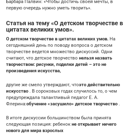
Барбара Палвин: «Чтобы достичь своей мечты, в
первую очередь нужно уметь творить».
Статья на тему «О детском творчестве в
цитатах великих умов».
О детском творчестве в цитатах великих умов.
На
сегодняшний день по поводу вопроса о детском
творчестве ведется множество дискуссий. Одни
считают, что детское творчество
нельзя назвать
творчеством: рисунки, поделки детей – это не
произведения искусства,
другие же смело утверждают, что
это действительно
искусство
. В сороковых годах случилось то, о чем
предупреждала талантливый педагог Е. А.
Флерина:
обучение «засушило» детское творчество
.
В итоге дискуссии большинством была принята
следующая позиция: ребенок
не открывает ничего
нового для мира взрослых